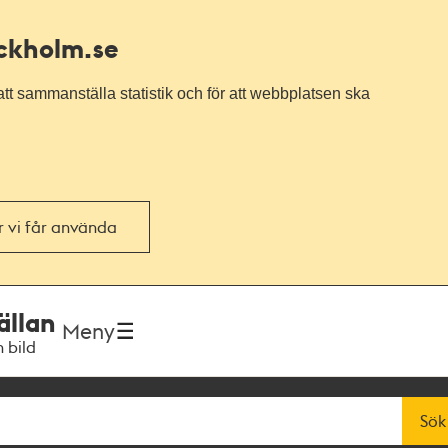
ockholm.se
tt sammanställa statistik och för att webbplatsen ska
or vi får använda
ällan
Meny
h bild
Sök