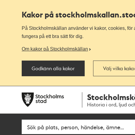
Kakor på stockholmskallan
.st
På Stockholmskällan använder vi kakor, cookies, för a
fungera på ett bra sätt för dig.
Om kakor på Stockholmskällan
Godkänn alla kakor
Välj vilka kak
Till
Till
Stockholmsk
navigationen
huvudinnehållet
Historia i ord, ljud oc
Fritextsök