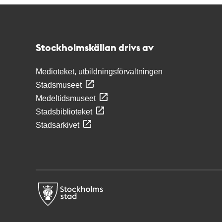
Kontakt
Stockholmskällan
Stockholmskällan drivs av
Medioteket, utbildningsförvaltningen
Stadsmuseet
Medeltidsmuseet
Stadsbiblioteket
Stadsarkivet