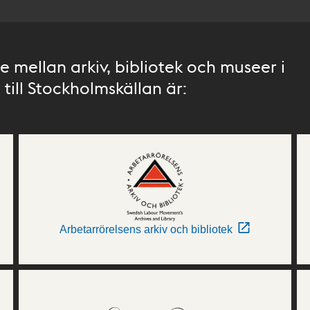
 mellan arkiv, bibliotek och museer i
till Stockholmskällan är:
Arbetarrörelsens arkiv och bibliotek