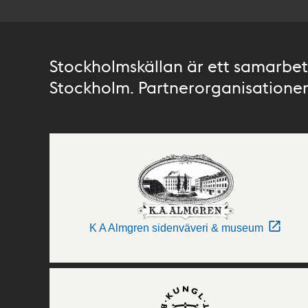
Stockholmskällan är ett samarbete
Stockholm. Partnerorganisationer 
K A Almgren sidenväveri & museum