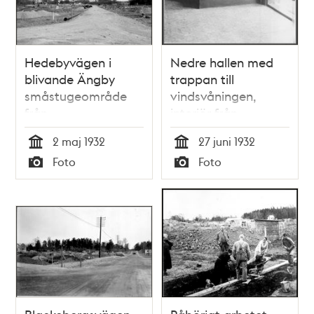
Hedebyvägen i
Nedre hallen med
blivande Ängby
trappan till
småstugeområde
vindsvåningen,
från
interiör från
Blackebergsvägen
Beckombergavägen
2 maj 1932
27 juni 1932
(Bällstavägen)
128 i Ängby
Tid
Tid
Foto
Foto
österut mot Stora
småstugeområde
Typ
Typ
Ängby gård