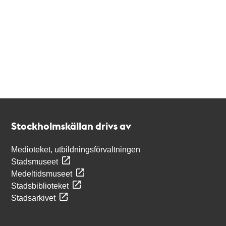
Kontakt
Stockholmskällan
Stockholmskällan drivs av
Medioteket, utbildningsförvaltningen
Stadsmuseet
Medeltidsmuseet
Stadsbiblioteket
Stadsarkivet