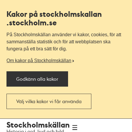
Kakor på stockholmskallan
.stockholm.se
På Stockholmskällan använder vi kakor, cookies, för att
sammanställa statistik och för att webbplatsen ska
fungera på ett bra sätt för dig.
Om kakor på Stockholmskällan
Godkänn alla kakor
Välj vilka kakor vi får använda
Till
Till
Stockholmskällan
navigationen
huvudinnehållet
Historia i ord, ljud och bild