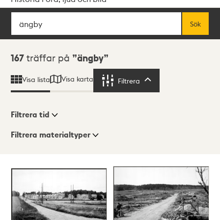
Sök
Fritextsök
Sök
Sökresultat
167
träffar på
ängby
Visa karta
Visa lista
Filtrera
Filtrera
Filtrera tid
Filtrera materialtyper
Visningsläge
Totalt
167
träffar
Lista
Karta