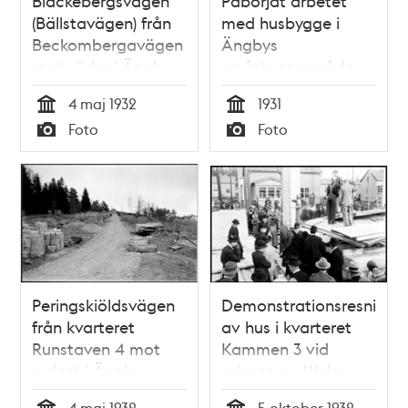
Blackebergsvägen
Påbörjat arbetet
(Bällstavägen) från
med husbygge i
Beckombergavägen
Ängbys
mot söder i Ängby
småstugeområde
småstugeområde
4 maj 1932
1931
som är under
Tid
Tid
Foto
Foto
byggnad
Typ
Typ
Peringskiöldsvägen
Demonstrationsresning
från kvarteret
av hus i kvarteret
Runstaven 4 mot
Kammen 3 vid
sydost i Ängby
prinsen av Wales
småstugeområde
besök i Ängby
4 maj 1932
5 oktober 1932