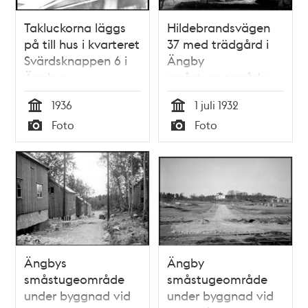
Takluckorna läggs
Hildebrandsvägen
på till hus i kvarteret
37 med trädgård i
Svärdsknappen 6 i
Ängby
Ängbys
småstugeområde
småstugeområde
1936
1 juli 1932
Tid
Tid
Foto
Foto
Typ
Typ
Ängbys
Ängby
småstugeområde
småstugeområde
under byggnad vid
under byggnad vid