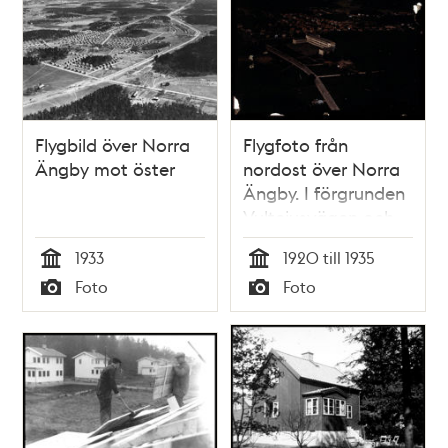
Flygbild över Norra
Flygfoto från
Ängby mot öster
nordost över Norra
Ängby. I förgrunden
Vultejusvägen och
Norra Ängby
1933
1920 till 1935
folkskola
Tid
Tid
Foto
Foto
Typ
Typ