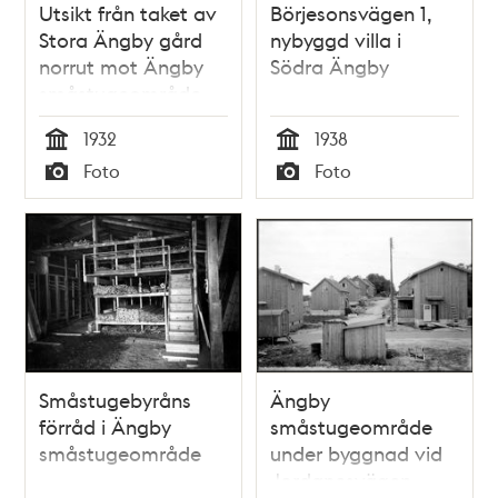
Utsikt från taket av
Börjesonsvägen 1,
Stora Ängby gård
nybyggd villa i
norrut mot Ängby
Södra Ängby
småstugeområde
och Beckomberga
1932
1938
sjukhus
Tid
Tid
Foto
Foto
Typ
Typ
Småstugebyråns
Ängby
förråd i Ängby
småstugeområde
småstugeområde
under byggnad vid
Jordanesvägen,