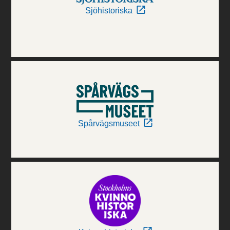
Sjöhistoriska
Spårvägsmuseet