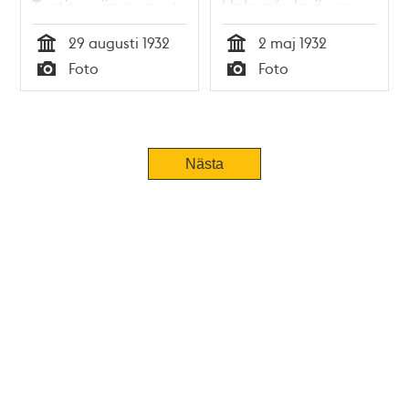
Tactitusvägen, mot
Holmgårdsvägen,
öster
från Ängbyvägen
29 augusti 1932
2 maj 1932
mot Stora Ängby
Tid
Tid
Foto
Foto
gård
Typ
Typ
Nästa