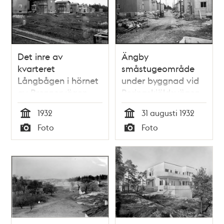
Det inre av
Ängby
kvarteret
småstugeområde
Långbågen i hörnet
under byggnad vid
av Brennervägen
Peringskiöldsvägen,
och
från kvarteret
1932
31 augusti 1932
Beckombergavägen
Runstaven 4 mot
Tid
Tid
Foto
Foto
i Ängby
sydost
Typ
Typ
småstugeområde