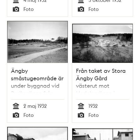
som är under
småstugeområde
Tid
Tid
Foto
Foto
byggnad
Typ
Typ
Ängby
Från taket av Stora
småstugeområde är
Ängby Gård
under byggnad vid
västerut mot
Ruriksvägen från
Hedebyvägen i
Ängbyvägen mot
Ängby
2 maj 1932
1932
norr och Stora
småstugeområde
Tid
Tid
Foto
Foto
Ängby gård
som är under
Typ
Typ
byggnad