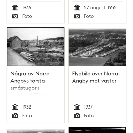
från
1936
27 augusti 1932
Angantyrsvägen
Tid
Tid
Foto
Foto
mot väster
Typ
Typ
Några av Norra
Flygbild över Norra
Ängbys första
Ängby mot väster
småstugor i
kvarteret Båtyxan
1932
1937
Tid
Tid
Foto
Foto
Typ
Typ