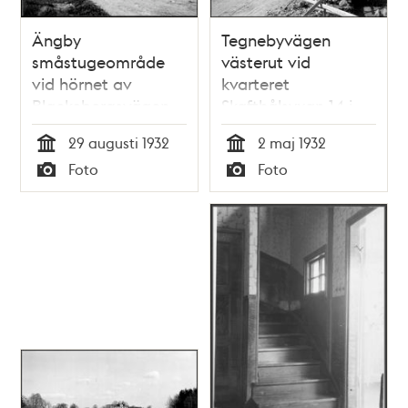
Ängby
Tegnebyvägen
småstugeområde
västerut vid
vid hörnet av
kvarteret
Blackebergsvägen
Skafthålsyxan 14 i
och Ängbyvägen
Ängby
29 augusti 1932
2 maj 1932
mot norr
småstugeområde
Tid
Tid
Foto
Foto
Typ
Typ