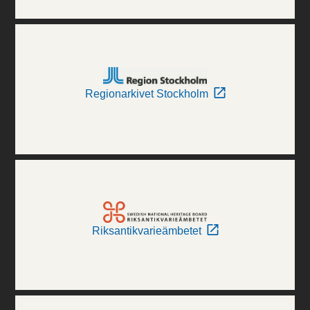
Regionarkivet Stockholm
Riksantikvarieämbetet