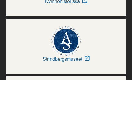
Kvinnohistoriska
Strindbergsmuseet
Thielska Galleriet