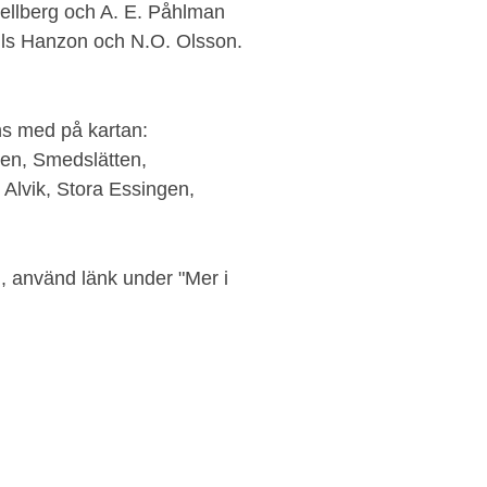
ellberg och A. E. Påhlman
ls Hanzon och N.O. Olsson.
ns med på kartan:
ten, Smedslätten,
 Alvik, Stora Essingen,
n, använd länk under "Mer i