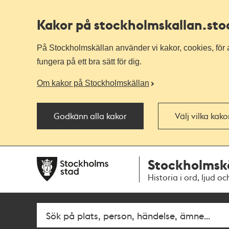
Kakor på stockholmskallan
.st
På Stockholmskällan använder vi kakor, cookies, för a
fungera på ett bra sätt för dig.
Om kakor på Stockholmskällan
Godkänn alla kakor
Välj vilka kak
Till
Till
Stockholmsk
navigationen
huvudinnehållet
Historia i ord, ljud oc
Fritextsök