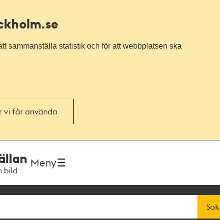
ockholm.se
tt sammanställa statistik och för att webbplatsen ska
or vi får använda
ällan
Meny
h bild
Sök