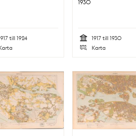
1930
1917 till 1924
1917 till 1930
Tid
Karta
Karta
Typ