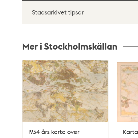
Stadsarkivet tipsar
Mer i Stockholmskällan
Relaterade
poster
och
teman
1934 års karta över
Karta