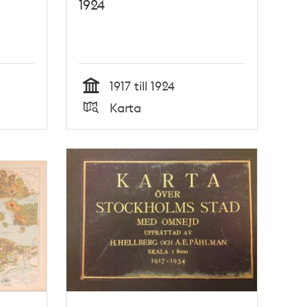
1924
1917 till 1924
Tid
Karta
Typ