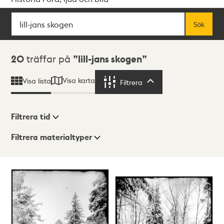
Sök
Fritextsök
Sök
Sökresultat
20
träffar på
lill-jans skogen
Visa karta
Visa lista
Filtrera
Filtrera
Filtrera tid
Filtrera materialtyper
Visningsläge
Totalt
20
träffar
Lista
Karta