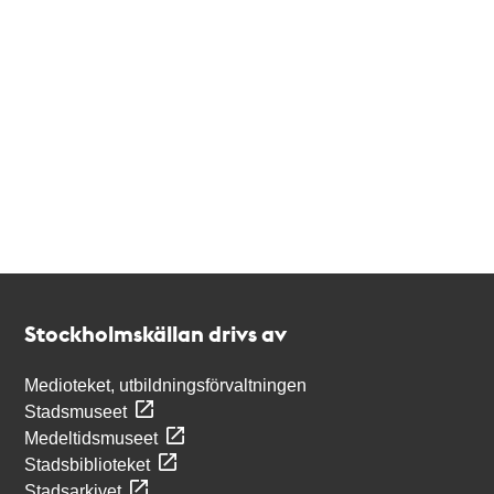
Kontakt
Stockholmskällan
Stockholmskällan drivs av
Medioteket, utbildningsförvaltningen
Stadsmuseet
Medeltidsmuseet
Stadsbiblioteket
Stadsarkivet