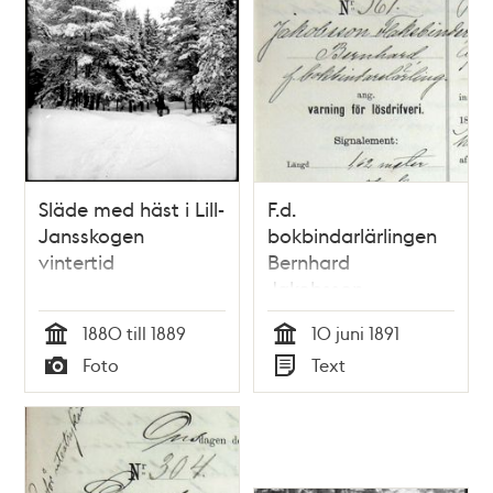
Släde med häst i Lill-
F.d.
Jansskogen
bokbindarlärlingen
vintertid
Bernhard
Jakobsson-
Flaksbinder, 27,
1880 till 1889
10 juni 1891
varnad för lösdriveri
Tid
Tid
Foto
Text
10 juni 1891 -
Typ
Typ
polisförhör