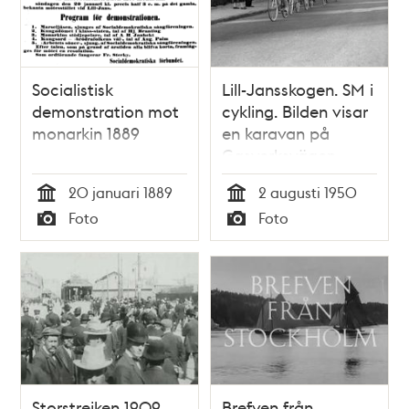
Socialistisk
Lill-Jansskogen. SM i
demonstration mot
cykling. Bilden visar
monarkin 1889
en karavan på
Gasverksvägen.
Harry Snell från
20 januari 1889
2 augusti 1950
Borås och
Tid
Tid
Foto
Foto
Idrottsklubben Ymer
Typ
Typ
vann
Storstrejken 1909
Brefven från