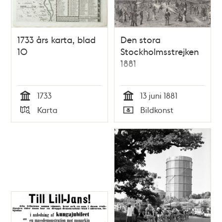
1733 års karta, blad
Den stora
10
Stockholmsstrejken
1881
1733
13 juni 1881
Tid
Tid
Karta
Bildkonst
Typ
Typ