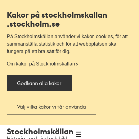
Kakor på stockholmskallan
.stockholm.se
På Stockholmskällan använder vi kakor, cookies, för att
sammanställa statistik och för att webbplatsen ska
fungera på ett bra sätt för dig.
Om kakor på Stockholmskällan
Godkänn alla kakor
Välj vilka kakor vi får använda
Till
Till
Stockholmskällan
navigationen
huvudinnehållet
Historia i ord, ljud och bild