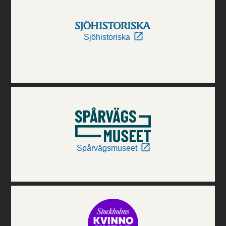
Sjöhistoriska
Spårvägsmuseet