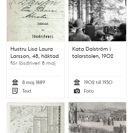
Hustru Lisa Laura
Kata Dalström i
Larsson, 48, häktad
talarstolen, 1902
för lösdriveri 8 maj
1889 - polisförhör
8 maj 1889
1902 till 1930
Tid
Tid
Text
Foto
Typ
Typ