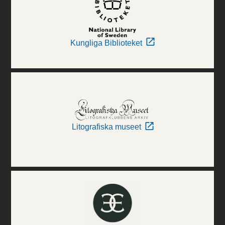
Kungliga Biblioteket
Litografiska museet