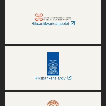
Riksantikvarieämbetet
Riksbankens arkiv