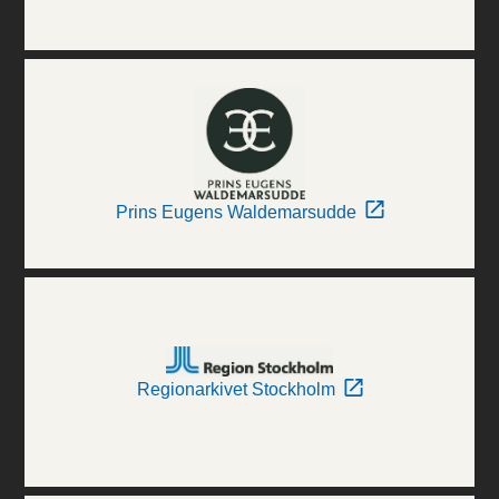
Prins Eugens Waldemarsudde
Regionarkivet Stockholm