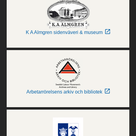
K A Almgren sidenväveri & museum
Arbetarrörelsens arkiv och bibliotek