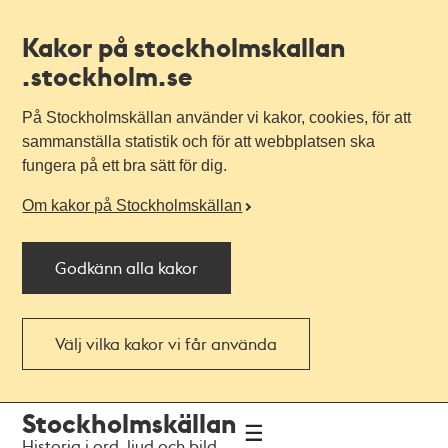
Kakor på stockholmskallan
.stockholm.se
På Stockholmskällan använder vi kakor, cookies, för att
sammanställa statistik och för att webbplatsen ska
fungera på ett bra sätt för dig.
Om kakor på Stockholmskällan
Godkänn alla kakor
Välj vilka kakor vi får använda
Till
Till
Stockholmskällan
navigationen
huvudinnehållet
Historia i ord, ljud och bild