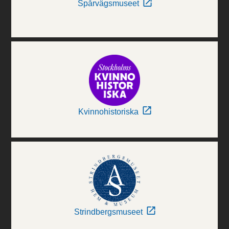
Spårvägsmuseet
Kvinnohistoriska
Strindbergsmuseet