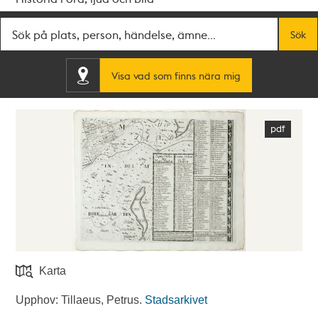
Fritextsök
Sök
Visa vad som finns nära mig
Karta
Upphov: Tillaeus, Petrus.
Stadsarkivet