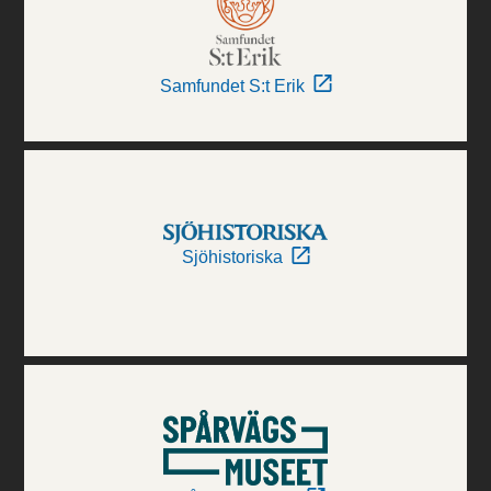
Samfundet S:t Erik
Sjöhistoriska