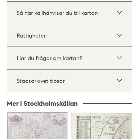
Så här källhänvisar du till kartan
Rättigheter
Har du frågor om kartan?
Stadsarkivet tipsar
Mer i Stockholmskällan
Relaterade
poster
och
teman