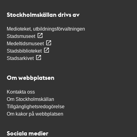
Kontakt
Stockholmskällan
Stockholmskällan drivs av
Medioteket, utbildningsförvaltningen
Stadsmuseet
Medeltidsmuseet
Stadsbiblioteket
Stadsarkivet
Om webbplatsen
Kontakta oss
Om Stockholmskällan
Tillgänglighetsredogörelse
Om kakor på webbplatsen
Sociala medier