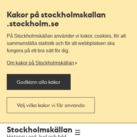
Kakor på stockholmskallan
.stockholm.se
På Stockholmskällan använder vi kakor, cookies, för att
sammanställa statistik och för att webbplatsen ska
fungera på ett bra sätt för dig.
Om kakor på Stockholmskällan
Godkänn alla kakor
Välj vilka kakor vi får använda
Till
Till
Stockholmskällan
navigationen
huvudinnehållet
Historia i ord, ljud och bild