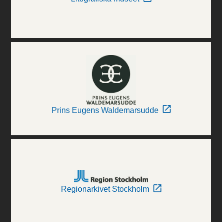
Prins Eugens Waldemarsudde
Regionarkivet Stockholm