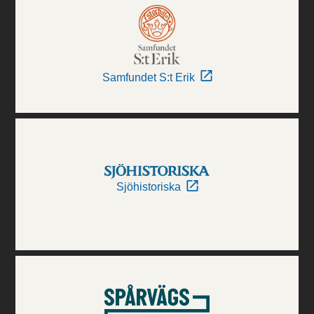
Samfundet S:t Erik
Sjöhistoriska