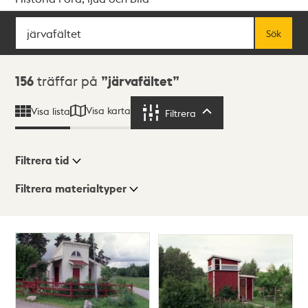
Sök
Fritextsök
Sök
Sökresultat
156
träffar på
järvafältet
Visa karta
Visa lista
Filtrera
Filtrera
Filtrera tid
Filtrera materialtyper
Visningsläge
Totalt
156
träffar
Lista
Karta