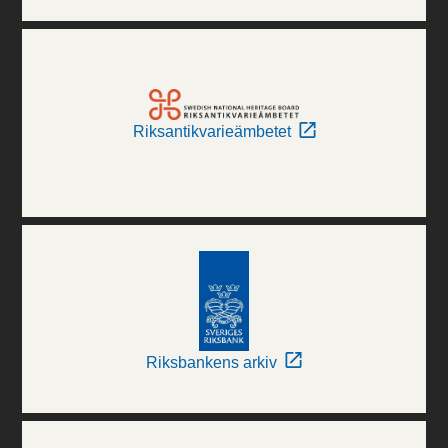
Riksantikvarieämbetet
Riksbankens arkiv