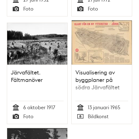
Tid
Tid
Foto
Foto
Typ
Typ
Järvafältet.
Visualisering av
Fältmanöver
byggplaner på
södra Järvafältet
6 oktober 1917
13 januari 1965
Tid
Tid
Foto
Bildkonst
Typ
Typ