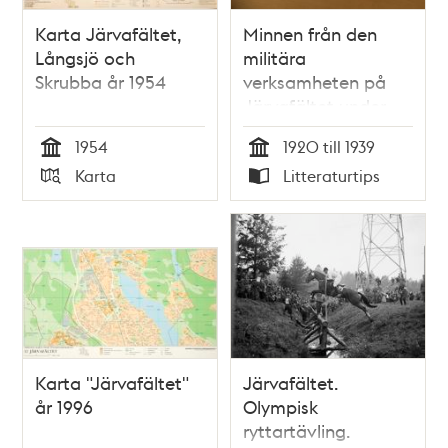
Karta Järvafältet,
Minnen från den
Långsjö och
militära
Skrubba år 1954
verksamheten på
Järvafältet under
1920-30-talen /
1954
1920 till 1939
Sven Lagerberg
Tid
Tid
Karta
Litteraturtips
Typ
Typ
Karta "Järvafältet"
Järvafältet.
år 1996
Olympisk
ryttartävling.