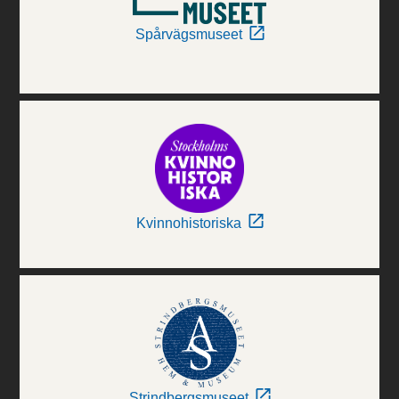
Spårvägsmuseet
Kvinnohistoriska
Strindbergsmuseet