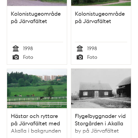
Kolonistugeområde
Kolonistugeområde
på Järvafältet
på Järvafältet
1998
1998
Tid
Tid
Foto
Foto
Typ
Typ
Hästar och ryttare
Flygelbyggnader vid
på Järvafältet med
Storgården i Akalla
Akalla i bakgrunden
by på Järvafältet