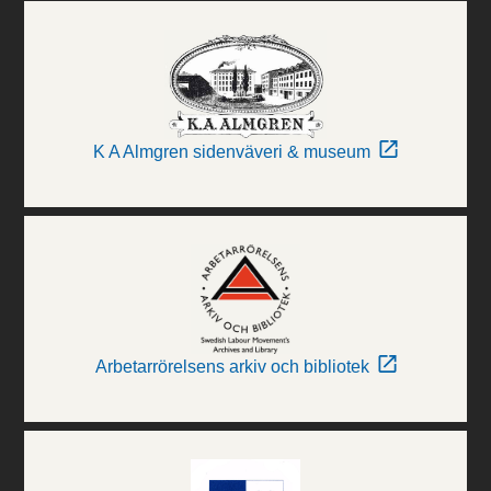
K A Almgren sidenväveri & museum
Arbetarrörelsens arkiv och bibliotek