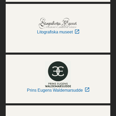
Litografiska museet
Prins Eugens Waldemarsudde