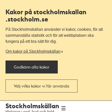
Kakor på stockholmskallan
.stockholm.se
På Stockholmskällan använder vi kakor, cookies, för att
sammanställa statistik och för att webbplatsen ska
fungera på ett bra sätt för dig.
Om kakor på Stockholmskällan
Godkänn alla kakor
Välj vilka kakor vi får använda
Till
Till
Stockholmskällan
navigationen
huvudinnehållet
Historia i ord, ljud och bild