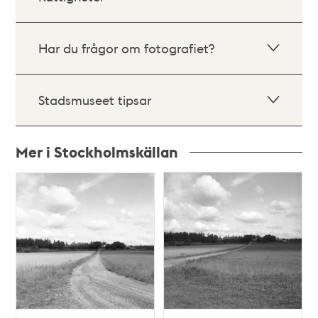
Har du frågor om fotografiet?
Stadsmuseet tipsar
Mer i Stockholmskällan
Relaterade
poster
och
teman