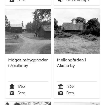
Typ
Typ
Magasinsbyggnader
Mellangården i
i Akalla by
Akalla by
1963
1965
Tid
Tid
Foto
Foto
Typ
Typ