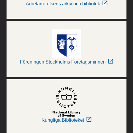
Arbetarrörelsens arkiv och bibliotek
Föreningen Stockholms Företagsminnen
Kungliga Biblioteket