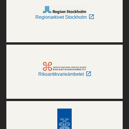
Regionarkivet Stockholm
Riksantikvarieämbetet