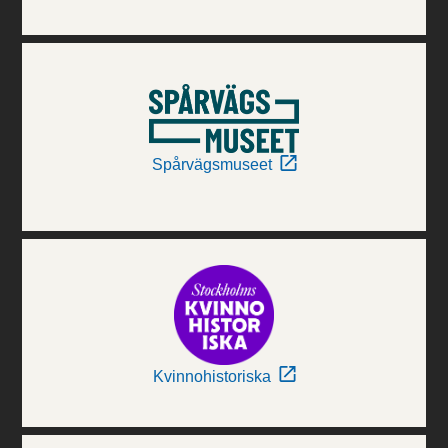
Spårvägsmuseet
Kvinnohistoriska