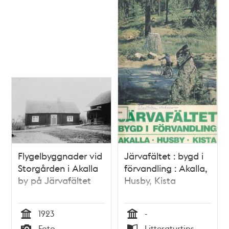
Flygelbyggnader vid
Järvafältet : bygd i
Storgården i Akalla
förvandling : Akalla,
by på Järvafältet
Husby, Kista
1923
-
Tid
Tid
Foto
Litteraturtips