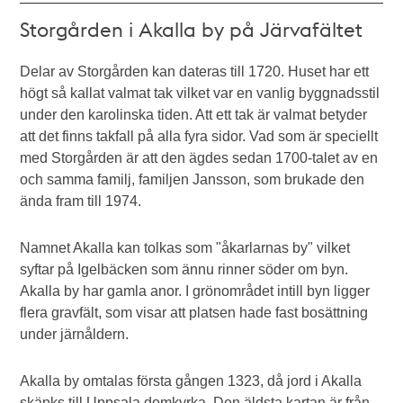
Storgården i Akalla by på Järvafältet
Delar av Storgården kan dateras till 1720. Huset har ett
högt så kallat valmat tak vilket var en vanlig byggnadsstil
under den karolinska tiden. Att ett tak är valmat betyder
att det finns takfall på alla fyra sidor. Vad som är speciellt
med Storgården är att den ägdes sedan 1700-talet av en
och samma familj, familjen Jansson, som brukade den
ända fram till 1974.
Namnet Akalla kan tolkas som "åkarlarnas by" vilket
syftar på Igelbäcken som ännu rinner söder om byn.
Akalla by har gamla anor. I grönområdet intill byn ligger
flera gravfält, som visar att platsen hade fast bosättning
under järnåldern.
Akalla by omtalas första gången 1323, då jord i Akalla
skänks till Uppsala domkyrka. Den äldsta kartan är från