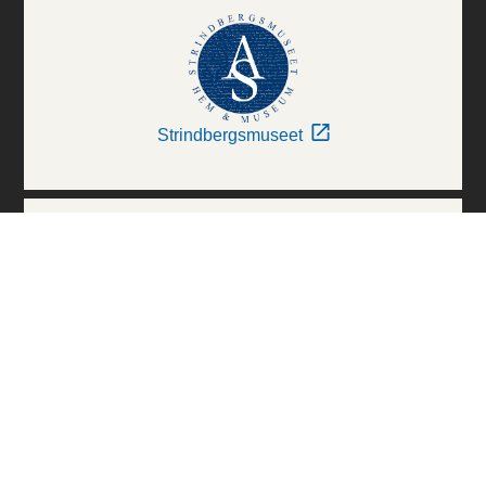
Strindbergsmuseet
Thielska Galleriet