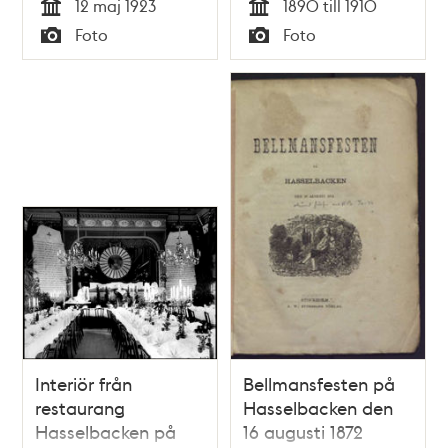
12 maj 1923
1890 till 1910
Tid
Tid
Foto
Foto
Typ
Typ
Interiör från
Bellmansfesten på
restaurang
Hasselbacken den
Hasselbacken på
16 augusti 1872