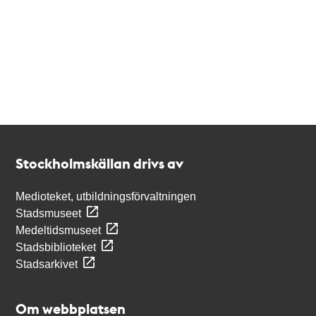
Kontakt
Stockholmskällan
Stockholmskällan drivs av
Medioteket, utbildningsförvaltningen
Stadsmuseet
Medeltidsmuseet
Stadsbiblioteket
Stadsarkivet
Om webbplatsen