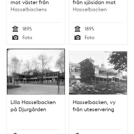
mot väster från
från sjösidan mot
Hasselbackens
Hasselbacken
entré
1895
1895
Tid
Tid
Foto
Foto
Typ
Typ
Lilla Hasselbacken
Hasselbacken, vy
på Djurgården
från uteservering