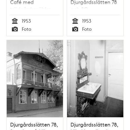
Café med
Djurgårdsslätten 78
trädgårdsmöbler
och 80
och portal mot
1953
1953
gatan
Tid
Tid
Foto
Foto
Typ
Typ
Djurgårdsslätten 78,
Djurgårdsslätten 78,