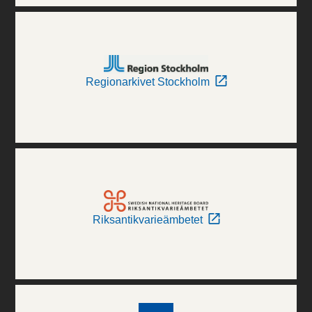
Regionarkivet Stockholm
Riksantikvarieämbetet