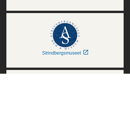
Strindbergsmuseet
Thielska Galleriet