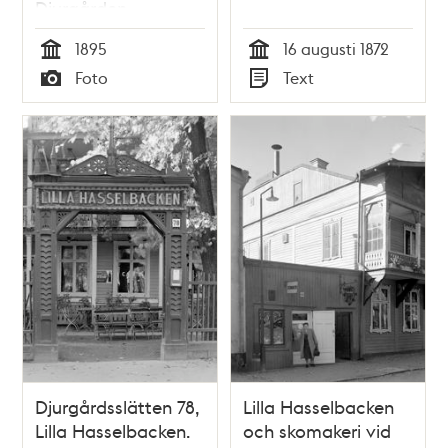
Djurgården
1895
16 augusti 1872
Tid
Tid
Foto
Text
Typ
Typ
Djurgårdsslätten 78,
Lilla Hasselbacken
Lilla Hasselbacken.
och skomakeri vid