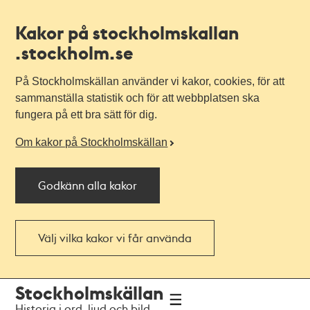
Kakor på stockholmskallan
.stockholm.se
På Stockholmskällan använder vi kakor, cookies, för att
sammanställa statistik och för att webbplatsen ska
fungera på ett bra sätt för dig.
Om kakor på Stockholmskällan
Godkänn alla kakor
Välj vilka kakor vi får använda
Till
Till
Stockholmskällan
navigationen
huvudinnehållet
Historia i ord, ljud och bild