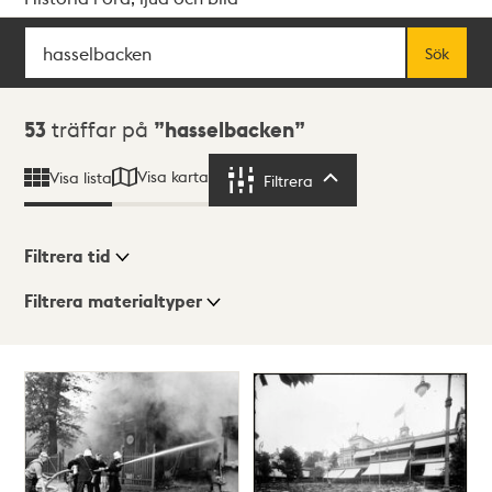
Sök
Fritextsök
Sök
Sökresultat
53
träffar på
hasselbacken
Visa karta
Visa lista
Filtrera
Filtrera
Filtrera tid
Filtrera materialtyper
Visningsläge
Totalt
53
träffar
Lista
Karta