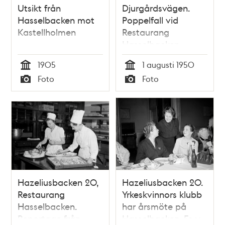
Utsikt från
Djurgårdsvägen.
Hasselbacken mot
Poppelfall vid
Kastellholmen
Restaurang
Hasselbacken
1905
1 augusti 1950
Tid
Tid
Foto
Foto
Typ
Typ
Hazeliusbacken 20,
Hazeliusbacken 20.
Restaurang
Yrkeskvinnors klubb
Hasselbacken.
har årsmöte på
Reportage från
Hasselbacken. Fr. v.