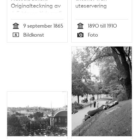
Originalteckning av
uteservering
J. F. Meyer. Xylografi
i Illustrerad Tidning,
9 september 1865
1890 till 1910
nr 36 den 9
Tid
Tid
Bildkonst
Foto
september 1865.
Typ
Typ