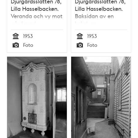
Djurgårdsslätten 78,
Djurgårdsslätten 78,
Lilla Hasselbacken.
Lilla Hasselbacken.
Veranda och vy mot
Baksidan av en
gård med
kakelugn
trädgårdsmöbler
1953
1953
Tid
Tid
Foto
Foto
Typ
Typ