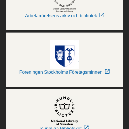
Arbetarrörelsens arkiv och bibliotek
Föreningen Stockholms Företagsminnen
Kungliga Biblioteket