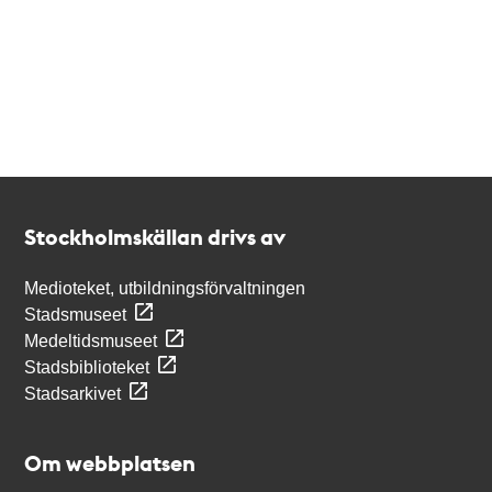
Kontakt
Stockholmskällan
Stockholmskällan drivs av
Medioteket, utbildningsförvaltningen
Stadsmuseet
Medeltidsmuseet
Stadsbiblioteket
Stadsarkivet
Om webbplatsen