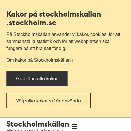
Kakor på stockholmskallan
.stockholm.se
På Stockholmskällan använder vi kakor, cookies, för att
sammanställa statistik och för att webbplatsen ska
fungera på ett bra sätt för dig.
Om kakor på Stockholmskällan
Godkänn alla kakor
Välj vilka kakor vi får använda
Till
Till
Stockholmskällan
navigationen
huvudinnehållet
Historia i ord, ljud och bild