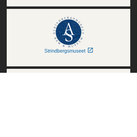
Strindbergsmuseet
Thielska Galleriet