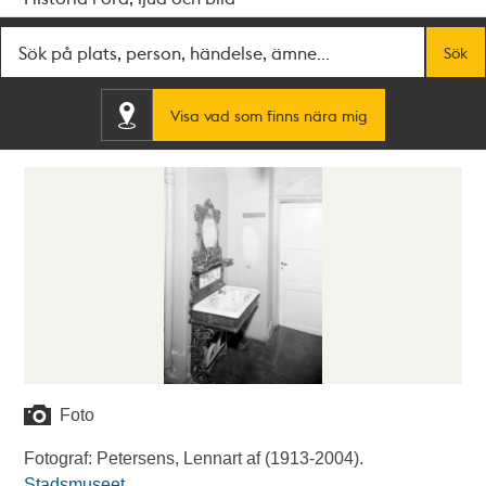
Fritextsök
Sök
Visa vad som finns nära mig
Foto
Fotograf: Petersens, Lennart af (1913-2004).
Stadsmuseet