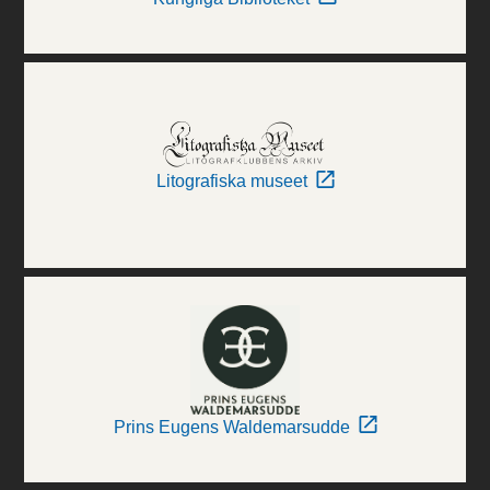
Litografiska museet
Prins Eugens Waldemarsudde