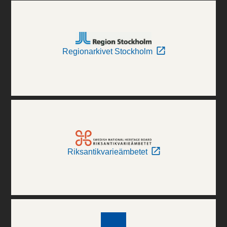
Regionarkivet Stockholm
Riksantikvarieämbetet