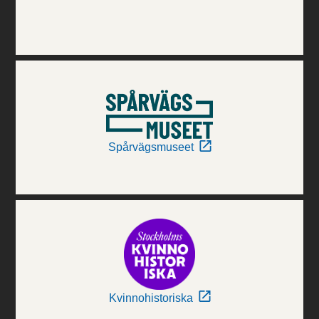
Spårvägsmuseet
Kvinnohistoriska