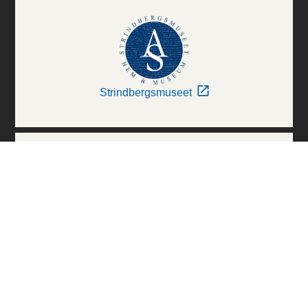
Strindbergsmuseet
Thielska Galleriet