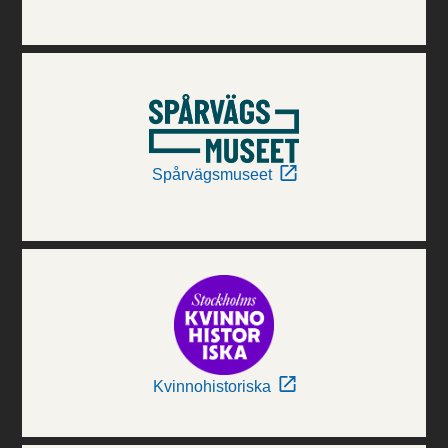
Spårvägsmuseet
Kvinnohistoriska