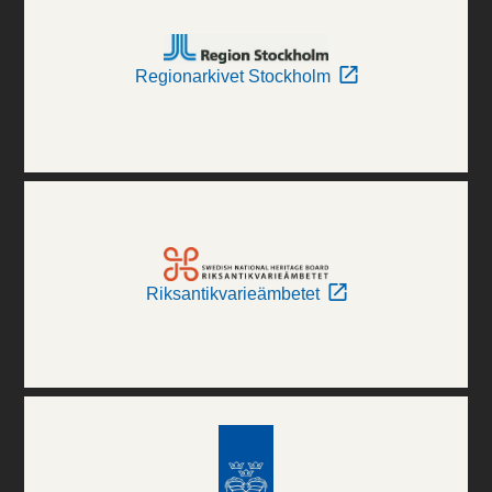
Regionarkivet Stockholm
Riksantikvarieämbetet