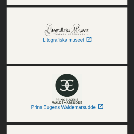
Litografiska museet
Prins Eugens Waldemarsudde