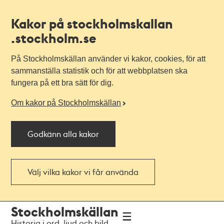
Kakor på stockholmskallan
.stockholm.se
På Stockholmskällan använder vi kakor, cookies, för att
sammanställa statistik och för att webbplatsen ska
fungera på ett bra sätt för dig.
Om kakor på Stockholmskällan
Godkänn alla kakor
Välj vilka kakor vi får använda
Till
Till
Stockholmskällan
navigationen
huvudinnehållet
Historia i ord, ljud och bild