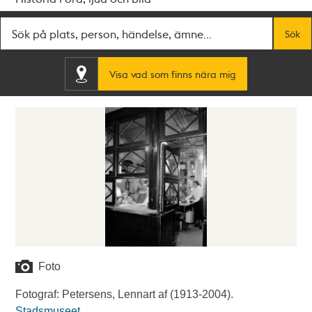
Fritextsök
Sök
Visa vad som finns nära mig
Foto
Fotograf: Petersens, Lennart af (1913-2004).
Stadsmuseet