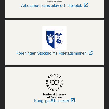
Arbetarrörelsens arkiv och bibliotek
Föreningen Stockholms Företagsminnen
Kungliga Biblioteket