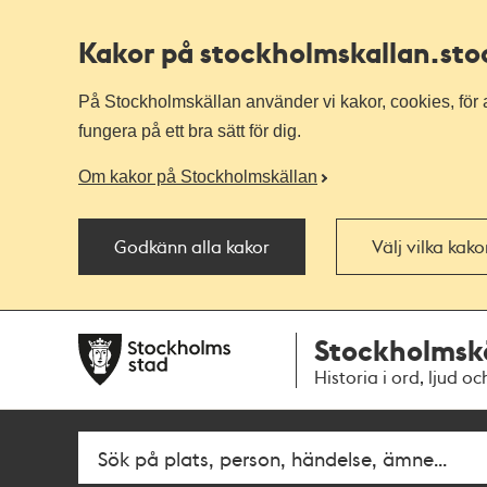
Kakor på stockholmskallan
.st
På Stockholmskällan använder vi kakor, cookies, för a
fungera på ett bra sätt för dig.
Om kakor på Stockholmskällan
Godkänn alla kakor
Välj vilka kak
Till
Till
Stockholmsk
navigationen
huvudinnehållet
Historia i ord, ljud oc
Fritextsök