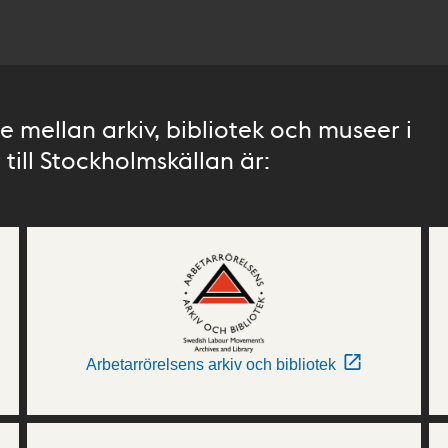
 mellan arkiv, bibliotek och museer i
till Stockholmskällan är:
Arbetarrörelsens arkiv och bibliotek