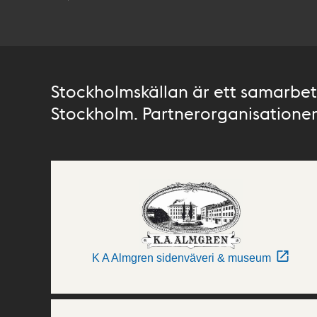
Stockholmskällan är ett samarbete
Stockholm. Partnerorganisationer 
K A Almgren sidenväveri & museum