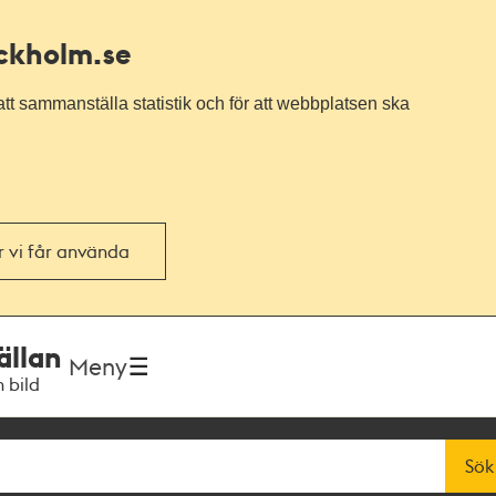
ockholm.se
tt sammanställa statistik och för att webbplatsen ska
or vi får använda
ällan
Meny
h bild
Sök