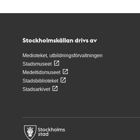
Kontakt
Stockholmskällan
Stockholmskällan drivs av
Medioteket, utbildningsförvaltningen
Stadsmuseet
Medeltidsmuseet
Stadsbiblioteket
Stadsarkivet