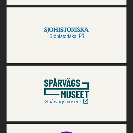
Sjöhistoriska
Spårvägsmuseet