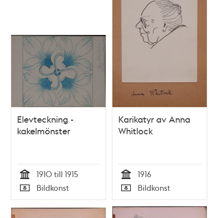
Elevteckning -
Karikatyr av Anna
kakelmönster
Whitlock
1910 till 1915
1916
Tid
Tid
Bildkonst
Bildkonst
Typ
Typ