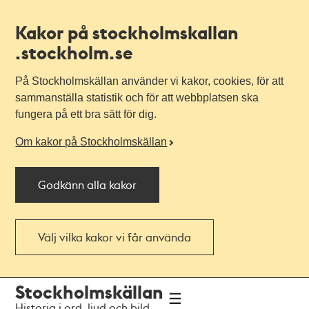
Kakor på stockholmskallan
.stockholm.se
På Stockholmskällan använder vi kakor, cookies, för att
sammanställa statistik och för att webbplatsen ska
fungera på ett bra sätt för dig.
Om kakor på Stockholmskällan
Godkänn alla kakor
Välj vilka kakor vi får använda
Till
Till
Stockholmskällan
navigationen
huvudinnehållet
Historia i ord, ljud och bild