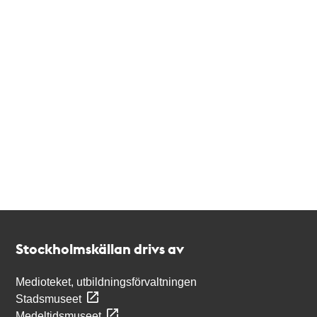
Kontakt
Stockholmskällan
Stockholmskällan drivs av
Medioteket, utbildningsförvaltningen
Stadsmuseet
Medeltidsmuseet