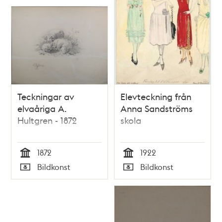
Teckningar av
Elevteckning från
elvaåriga A.
Anna Sandströms
Hultgren - 1872
skola
1872
1922
Tid
Tid
Bildkonst
Bildkonst
Typ
Typ