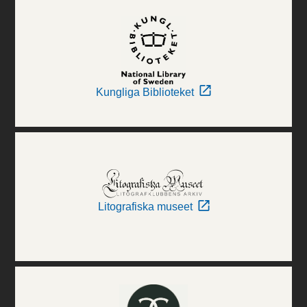
Kungliga Biblioteket
Litografiska museet