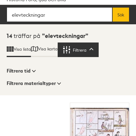
Sök
Fritextsök
Sök
Sökresultat
14
träffar på
elevteckningar
Visa karta
Visa lista
Filtrera
Filtrera
Filtrera tid
Filtrera materialtyper
Visningsläge
Totalt
14
träffar
Lista
Karta