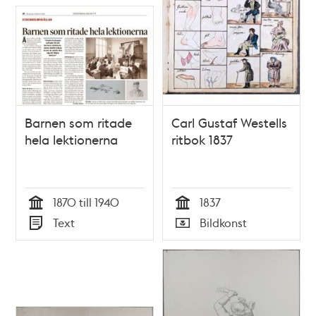
Barnen som ritade
Carl Gustaf Westells
hela lektionerna
ritbok 1837
1870 till 1940
1837
Tid
Tid
Text
Bildkonst
Typ
Typ