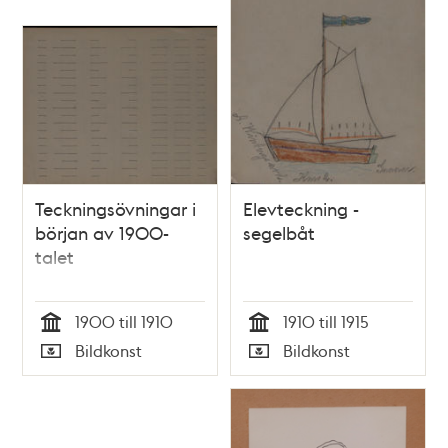
Teckningsövningar i
Elevteckning -
början av 1900-
segelbåt
talet
1900 till 1910
1910 till 1915
Tid
Tid
Bildkonst
Bildkonst
Typ
Typ