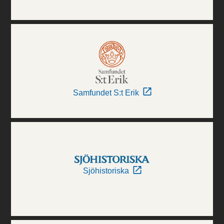
Samfundet S:t Erik
Sjöhistoriska