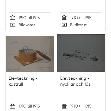
1910 till 1915
1910 till 1915
Tid
Tid
Bildkonst
Bildkonst
Typ
Typ
Elevteckning -
Elevteckning -
kastrull
nycklar och lås
1910 till 1915
1910 till 1915