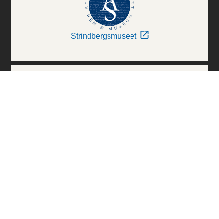
Strindbergsmuseet
Thielska Galleriet
Världskulturmuseerna