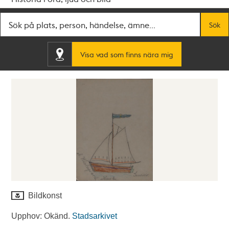
Fritextsök
Sök
Visa vad som finns nära mig
Bildkonst
Upphov: Okänd.
Stadsarkivet