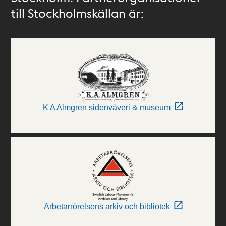
till Stockholmskällan är:
K A Almgren sidenväveri & museum
Arbetarrörelsens arkiv och bibliotek