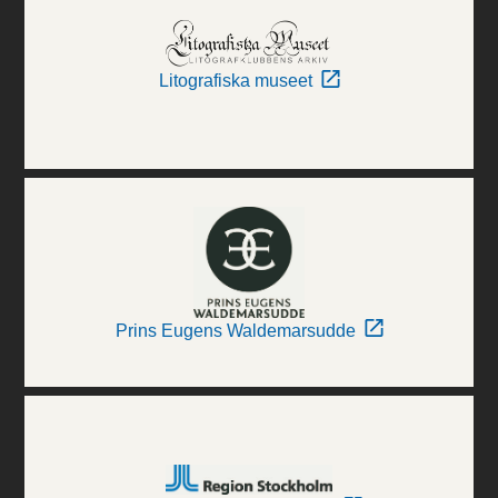
Litografiska museet
Prins Eugens Waldemarsudde