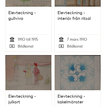
Elevteckning -
Elevteckning -
gullviva
interiör från ritsal
1910 till 1915
7 mars 1910
Tid
Tid
Bildkonst
Bildkonst
Typ
Typ
Elevteckning -
Elevteckning -
julkort
kakelmönster