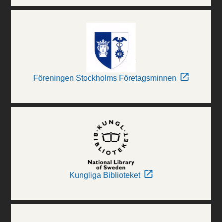
Föreningen Stockholms Företagsminnen
Kungliga Biblioteket