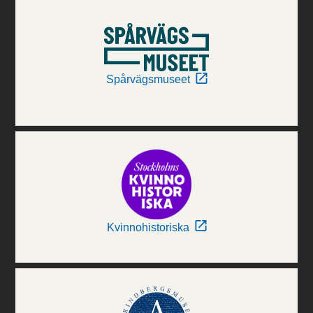
Spårvägsmuseet
Kvinnohistoriska