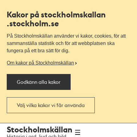
Kakor på stockholmskallan
.stockholm.se
På Stockholmskällan använder vi kakor, cookies, för att
sammanställa statistik och för att webbplatsen ska
fungera på ett bra sätt för dig.
Om kakor på Stockholmskällan
Godkänn alla kakor
Välj vilka kakor vi får använda
Till
Till
Stockholmskällan
navigationen
huvudinnehållet
Historia i ord, ljud och bild