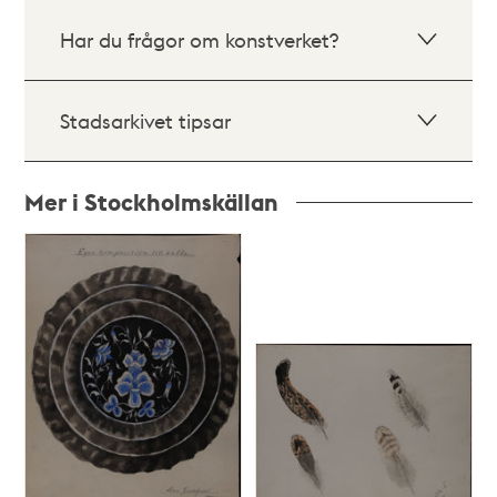
Har du frågor om konstverket?
Stadsarkivet tipsar
Mer i Stockholmskällan
Relaterade
poster
och
teman