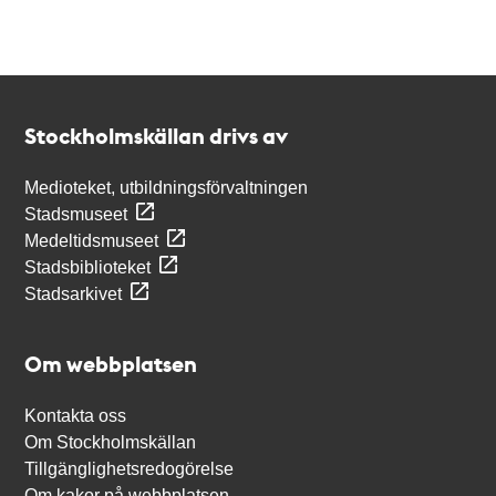
Kontakt
Stockholmskällan
Stockholmskällan drivs av
Medioteket, utbildningsförvaltningen
Stadsmuseet
Medeltidsmuseet
Stadsbiblioteket
Stadsarkivet
Om webbplatsen
Kontakta oss
Om Stockholmskällan
Tillgänglighetsredogörelse
Om kakor på webbplatsen