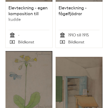
Elevteckning - egen
Elevteckning -
komposition till
fågelfjädrar
kudde
-
1910 till 1915
Tid
Tid
Bildkonst
Bildkonst
Typ
Typ