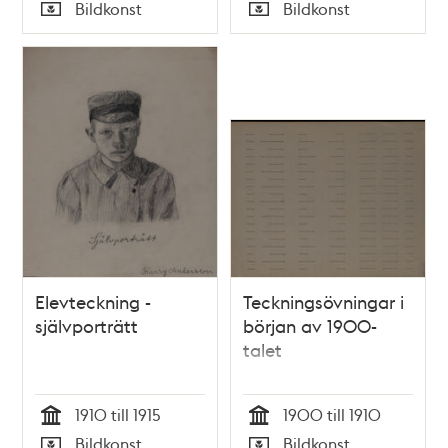
Tid
Tid
Bildkonst
Bildkonst
Typ
Typ
Elevteckning -
Teckningsövningar i
självporträtt
början av 1900-
talet
1910 till 1915
1900 till 1910
Tid
Tid
Bildkonst
Bildkonst