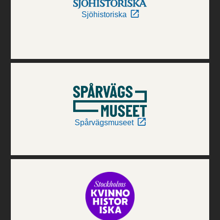
Sjöhistoriska
Spårvägsmuseet