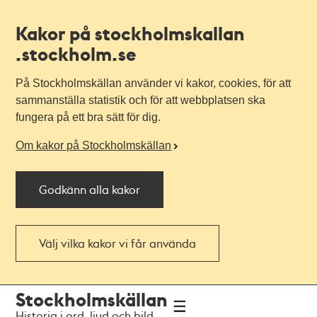
Kakor på stockholmskallan
.stockholm.se
På Stockholmskällan använder vi kakor, cookies, för att
sammanställa statistik och för att webbplatsen ska
fungera på ett bra sätt för dig.
Om kakor på Stockholmskällan
Godkänn alla kakor
Välj vilka kakor vi får använda
Till
Till
Stockholmskällan
navigationen
huvudinnehållet
Historia i ord, ljud och bild