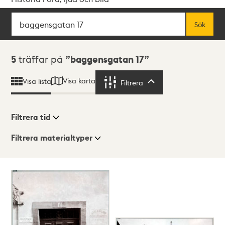
Sök
Fritextsök
Sök
Sökresultat
5
träffar på
baggensgatan 17
Visa karta
Visa lista
Filtrera
Filtrera
Filtrera tid
Filtrera materialtyper
Visningsläge
Totalt
5
träffar
Lista
Karta