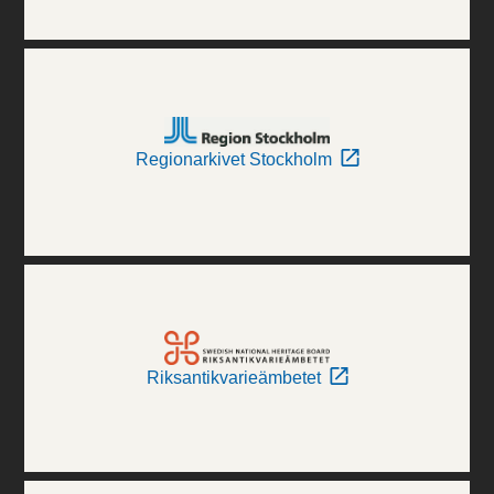
Regionarkivet Stockholm
Riksantikvarieämbetet