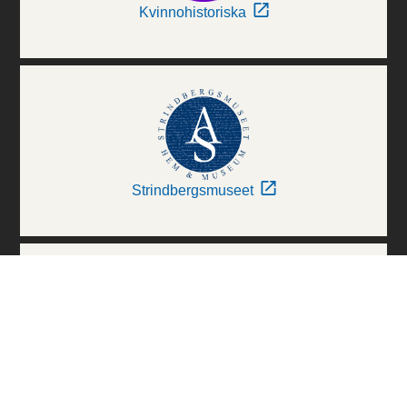
Kvinnohistoriska
Strindbergsmuseet
Thielska Galleriet