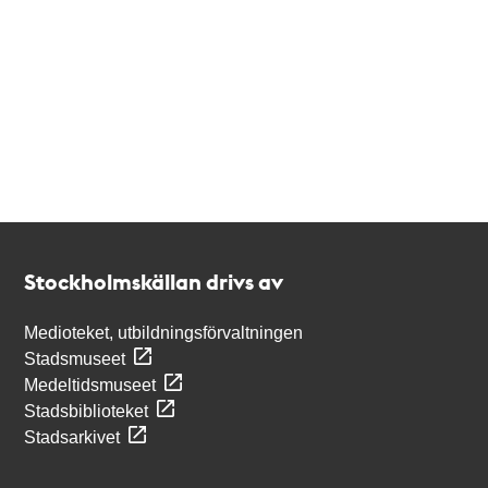
Kontakt
Stockholmskällan
Stockholmskällan drivs av
Medioteket, utbildningsförvaltningen
Stadsmuseet
Medeltidsmuseet
Stadsbiblioteket
Stadsarkivet