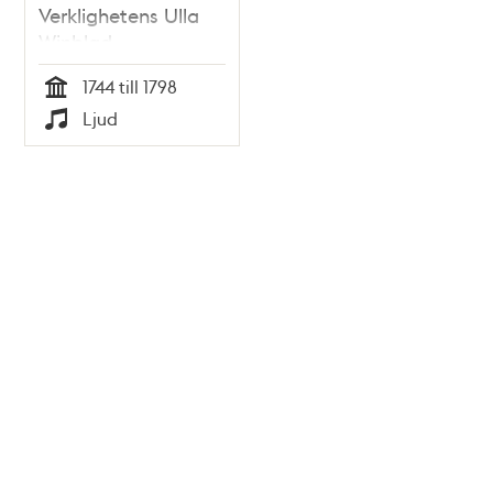
Verklighetens Ulla
Winblad –
synderska, gudinna
1744 till 1798
och influencer på
Tid
Ljud
1700-talets horbaler
Typ