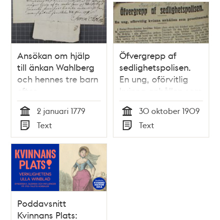
Ansökan om hjälp
Öfvergrepp af
till änkan Wahlberg
sedlighetspolisen.
och hennes tre barn
En ung, oförvitlig
efter
kvinna anhållen som
Norrmalmstorgsolyckan
prostituerad -
2 januari 1779
30 oktober 1909
1778
pressklipp
Tid
Tid
Text
Text
Typ
Typ
Poddavsnitt
Kvinnans Plats: