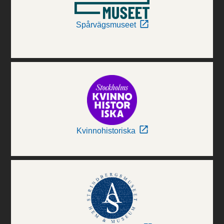
Spårvägsmuseet
Kvinnohistoriska