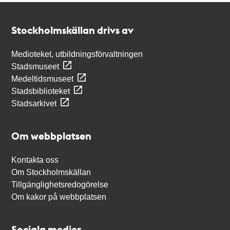
Kontakt
Stockholmskällan
Stockholmskällan drivs av
Medioteket, utbildningsförvaltningen
Stadsmuseet
Medeltidsmuseet
Stadsbiblioteket
Stadsarkivet
Om webbplatsen
Kontakta oss
Om Stockholmskällan
Tillgänglighetsredogörelse
Om kakor på webbplatsen
Sociala medier