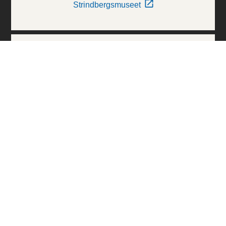
Strindbergsmuseet
Thielska Galleriet
Världskulturmuseerna