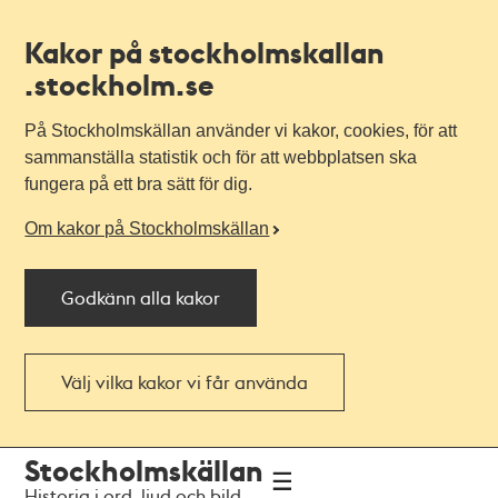
Kakor på stockholmskallan
.stockholm.se
På Stockholmskällan använder vi kakor, cookies, för att
sammanställa statistik och för att webbplatsen ska
fungera på ett bra sätt för dig.
Om kakor på Stockholmskällan
Godkänn alla kakor
Välj vilka kakor vi får använda
Till
Till
Stockholmskällan
navigationen
huvudinnehållet
Historia i ord, ljud och bild