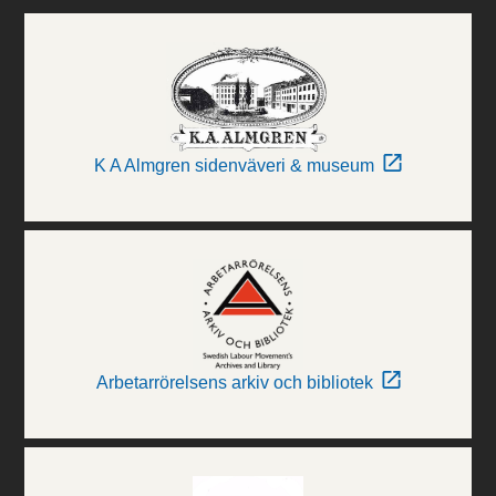
K A Almgren sidenväveri & museum
Arbetarrörelsens arkiv och bibliotek