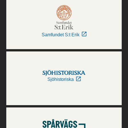
Samfundet S:t Erik
Sjöhistoriska