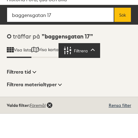
Sök
Fritextsök
Sök
Sökresultat
0
träffar på
baggensgatan 17
Visa karta
Visa lista
Filtrera
Filtrera
Filtrera tid
Filtrera materialtyper
Visningsläge
Totalt
Valda filter:
Föremål
Rensa filter
0
träffar
Lista
Karta