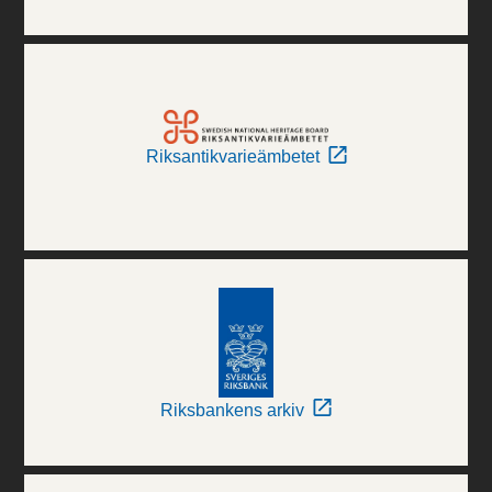
Riksantikvarieämbetet
Riksbankens arkiv