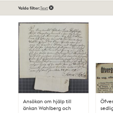
Totalt
Valda filter:
Text
2
träffar
Ansökan om hjälp till
Öfve
änkan Wahlberg och
sedli