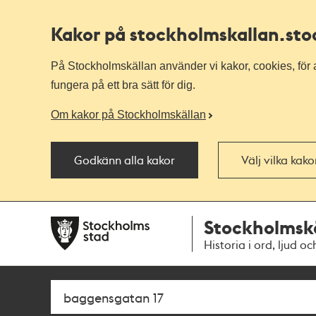
Kakor på stockholmskallan
.st
På Stockholmskällan använder vi kakor, cookies, för a
fungera på ett bra sätt för dig.
Om kakor på Stockholmskällan
Godkänn alla kakor
Välj vilka kak
Till
Till
Stockholmsk
navigationen
huvudinnehållet
Historia i ord, ljud oc
Sök
Fritextsök