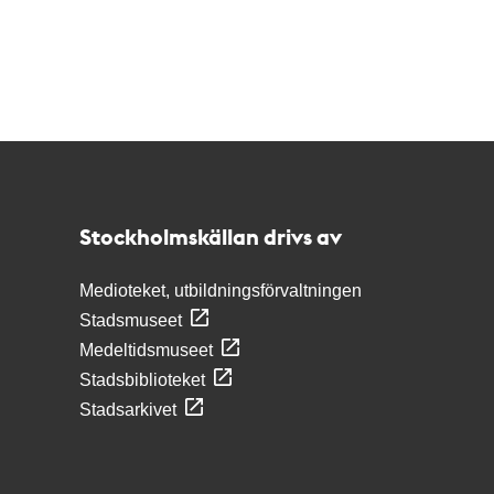
Kontakt
Stockholmskällan
Stockholmskällan drivs av
Medioteket, utbildningsförvaltningen
Stadsmuseet
Medeltidsmuseet
Stadsbiblioteket
Stadsarkivet