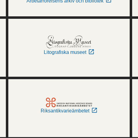
Arbetarrörelsens arkiv och bibliotek
Litografiska museet
Riksantikvarieämbetet