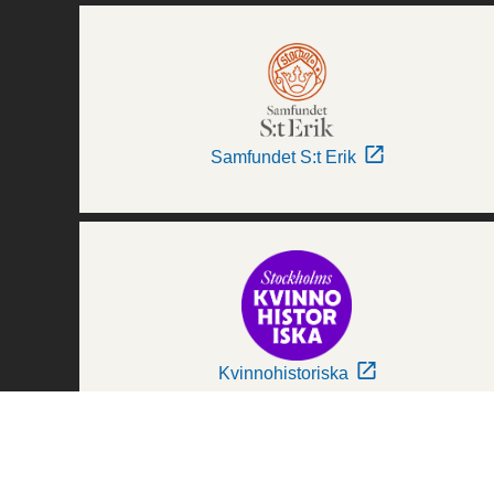
Samfundet S:t Erik
Kvinnohistoriska