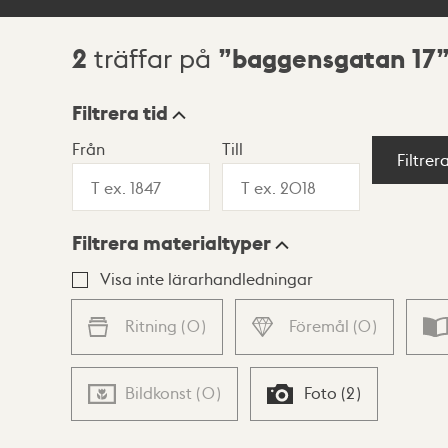
2
baggensgatan 17
träffar på
Sökresultat
Filtrera tid
Från
Till
Visningsläge
Filtrer
Filtrera materialtyper
Lista
Karta
Visa inte lärarhandledningar
Ritning
(
0
)
Föremål
(
0
)
Bildkonst
(
0
)
Foto
(
2
)