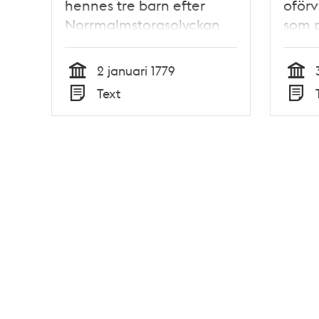
hennes tre barn efter
oförv
Norrmalmstorgsolyckan
som p
1778
press
2 januari 1779
Tid
Tid
Text
Typ
Typ