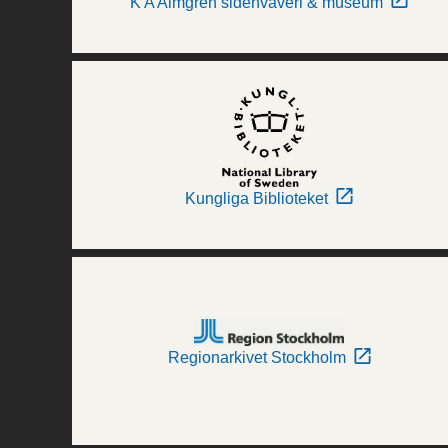
K A Almgren sidenväveri & museum
Kungliga Biblioteket
Regionarkivet Stockholm