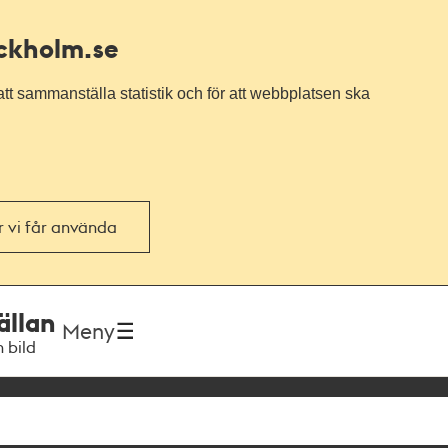
ockholm.se
tt sammanställa statistik och för att webbplatsen ska
or vi får använda
ällan
Meny
h bild