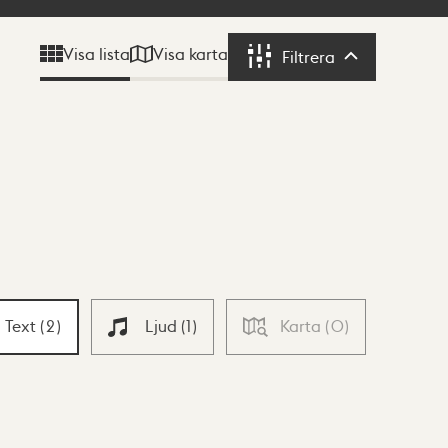
Visa karta
Visa lista
Filtrera
Filtrera
Text
(
2
)
Ljud
(
1
)
Karta
(
0
)