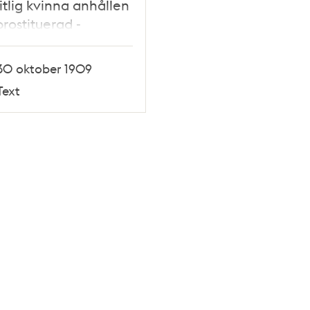
itlig kvinna anhållen
rostituerad -
klipp
30 oktober 1909
Text