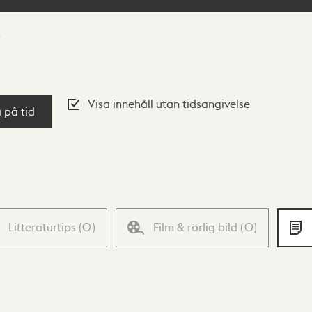
Visa innehåll utan tidsangivelse
a på tid
Litteraturtips
(
0
)
Film & rörlig bild
(
0
)