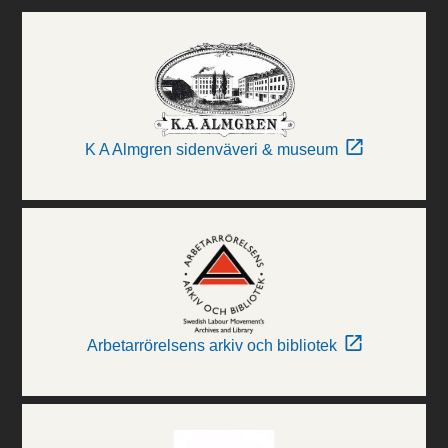
K A Almgren sidenväveri & museum
Arbetarrörelsens arkiv och bibliotek