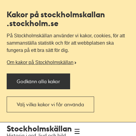
Kakor på stockholmskallan
.stockholm.se
På Stockholmskällan använder vi kakor, cookies, för att
sammanställa statistik och för att webbplatsen ska
fungera på ett bra sätt för dig.
Om kakor på Stockholmskällan
Godkänn alla kakor
Välj vilka kakor vi får använda
Till
Till
Stockholmskällan
navigationen
huvudinnehållet
Historia i ord, ljud och bild