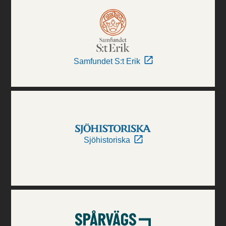
Samfundet S:t Erik
Sjöhistoriska