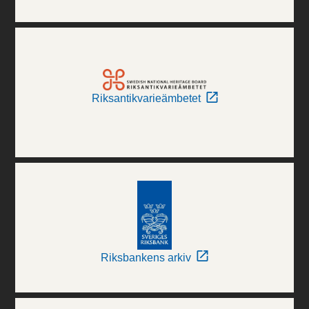
Riksantikvarieämbetet
Riksbankens arkiv