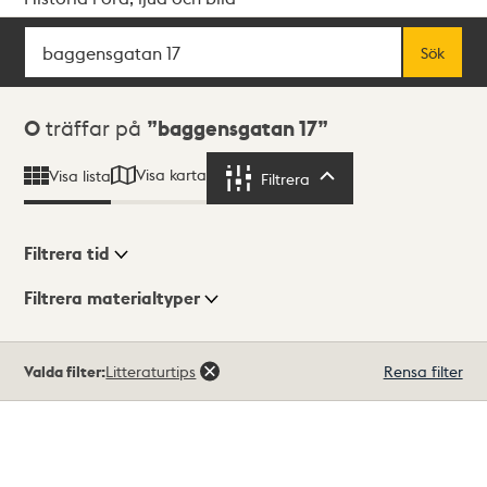
Sök
Fritextsök
Sök
Sökresultat
0
träffar på
baggensgatan 17
Visa karta
Visa lista
Filtrera
Filtrera
Filtrera tid
Filtrera materialtyper
Visningsläge
Totalt
Valda filter:
Litteraturtips
Rensa filter
0
träffar
Lista
Karta