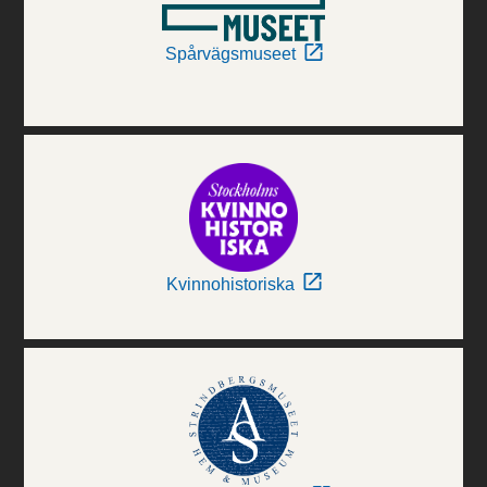
Spårvägsmuseet
Kvinnohistoriska