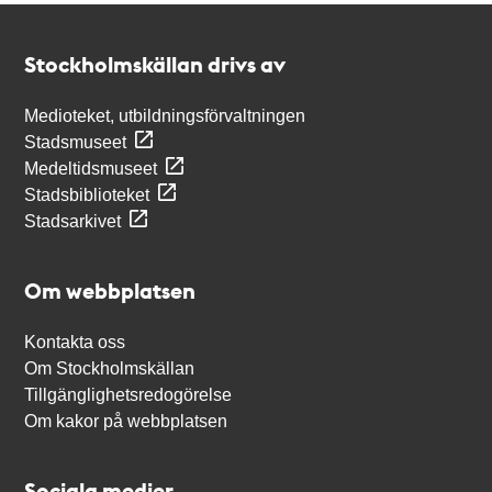
Kontakt
Stockholmskällan
Stockholmskällan drivs av
Medioteket, utbildningsförvaltningen
Stadsmuseet
Medeltidsmuseet
Stadsbiblioteket
Stadsarkivet
Om webbplatsen
Kontakta oss
Om Stockholmskällan
Tillgänglighetsredogörelse
Om kakor på webbplatsen
Sociala medier