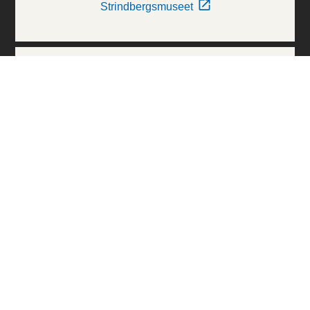
Strindbergsmuseet
Thielska Galleriet
Världskulturmuseerna