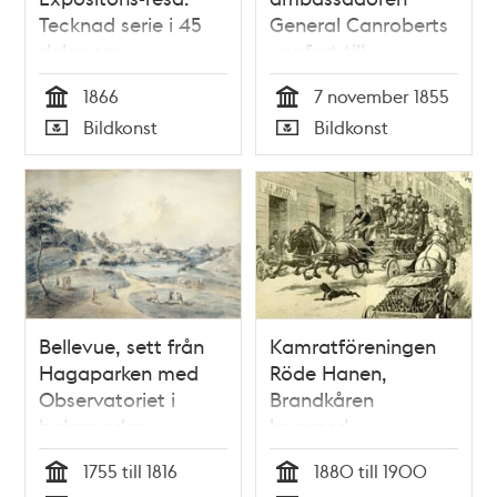
Tecknad serie i 45
General Canroberts
delar om
uppfart till
Stockholmsutställningen
audiensen med
1866
7 november 1855
1866 i Söndags-
konung Oskar I på
Tid
Tid
Bildkonst
Bildkonst
Nisse – Illustreradt
Stockholms slott
Typ
Typ
Veckoblad för
den 7 november
Skämt, Humor och
1855.
Satir, den 10 juni till
den 7 oktober 1866
Bellevue, sett från
Kamratföreningen
Hagaparken med
Röde Hanen,
Observatoriet i
Brandkåren
bakgrunden
kommer!
1755 till 1816
1880 till 1900
Tid
Tid