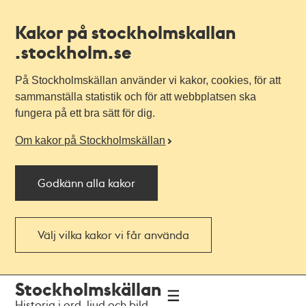
Kakor på stockholmskallan
.stockholm.se
På Stockholmskällan använder vi kakor, cookies, för att
sammanställa statistik och för att webbplatsen ska
fungera på ett bra sätt för dig.
Om kakor på Stockholmskällan
Godkänn alla kakor
Välj vilka kakor vi får använda
Till
Till
Stockholmskällan
navigationen
huvudinnehållet
Historia i ord, ljud och bild