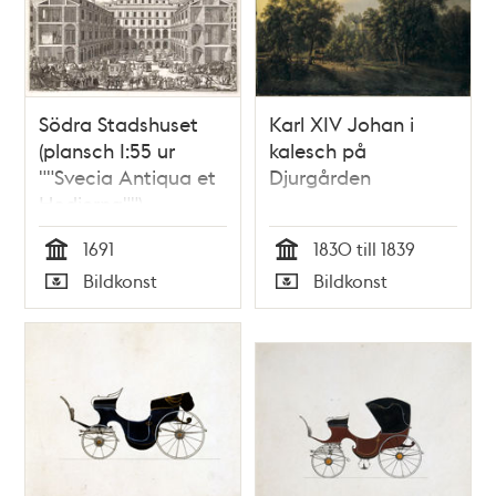
Södra Stadshuset
Karl XIV Johan i
(plansch I:55 ur
kalesch på
""Svecia Antiqua et
Djurgården
Hodierna"")
1691
1830 till 1839
Tid
Tid
Bildkonst
Bildkonst
Typ
Typ