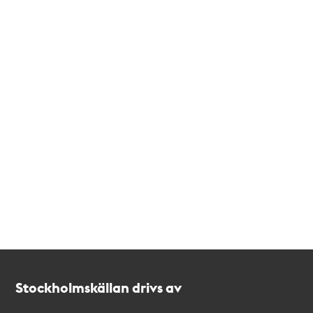
Kontakt
Stockholmskällan
Stockholmskällan drivs av