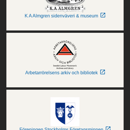
K A Almgren sidenväveri & museum
Arbetarrörelsens arkiv och bibliotek
Föreningen Stockholms Företagsminnen