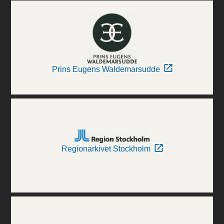
Prins Eugens Waldemarsudde
Regionarkivet Stockholm