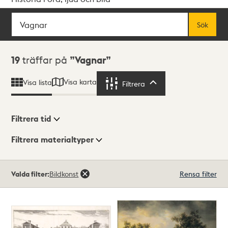
Sök
Fritextsök
Sök
Sökresultat
19
träffar på
Vagnar
Visa karta
Visa lista
Filtrera
Filtrera
Filtrera tid
Filtrera materialtyper
Visningsläge
Totalt
Valda filter:
Bildkonst
Rensa filter
19
träffar
Lista
Karta