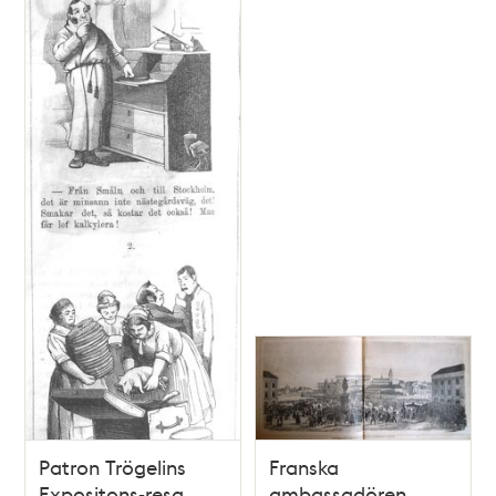
Patron Trögelins
Franska
Expositons-resa.
ambassadören