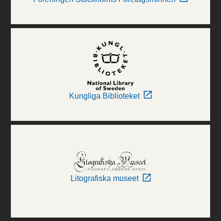
Kungliga Biblioteket
Litografiska museet