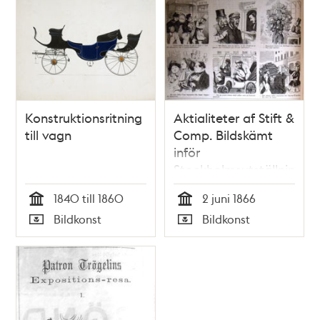
Konstruktionsritning
Aktialiteter af Stift &
till vagn
Comp. Bildskämt
inför
Stockholmsutställningen
1866 i. Litografi i Ny
1840 till 1860
2 juni 1866
Illustrerad Tidning,
Tid
Tid
Bildkonst
Bildkonst
nr 22 den 2 juni 1866
Typ
Typ