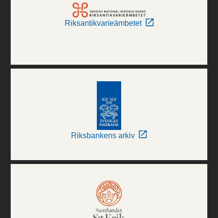
Riksantikvarieämbetet
Riksbankens arkiv