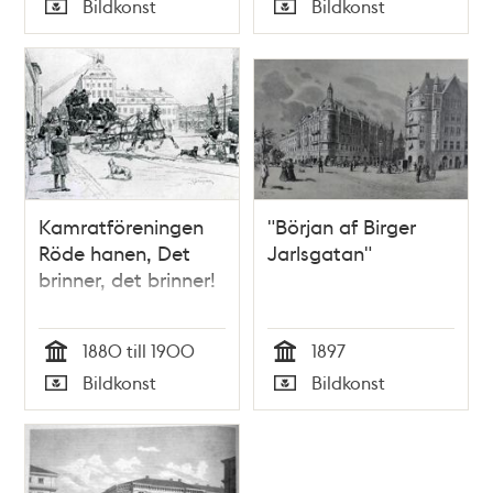
Bildkonst
Bildkonst
Typ
Typ
Kamratföreningen
"Början af Birger
Röde hanen, Det
Jarlsgatan"
brinner, det brinner!
1880 till 1900
1897
Tid
Tid
Bildkonst
Bildkonst
Typ
Typ