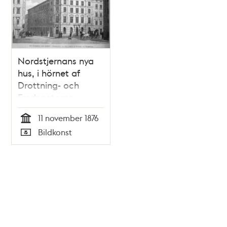
Nordstjernans nya
hus, i hörnet af
Drottning- och
Fredsgatorna
11 november 1876
Tid
Bildkonst
Typ