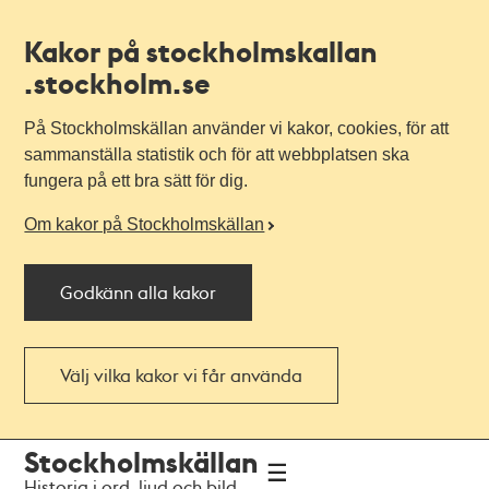
Kakor på stockholmskallan
.stockholm.se
På Stockholmskällan använder vi kakor, cookies, för att
sammanställa statistik och för att webbplatsen ska
fungera på ett bra sätt för dig.
Om kakor på Stockholmskällan
Godkänn alla kakor
Välj vilka kakor vi får använda
Till
Till
Stockholmskällan
navigationen
huvudinnehållet
Historia i ord, ljud och bild