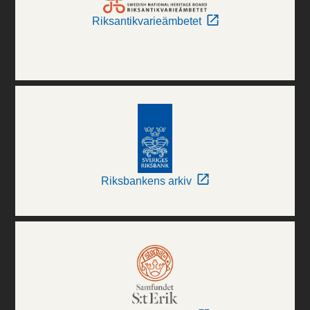
Riksantikvarieämbetet
Riksbankens arkiv