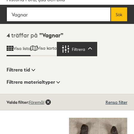
Sök
Fritextsök
Sök
Sökresultat
4
träffar på
Vagnar
Visa karta
Visa lista
Filtrera
Filtrera
Filtrera tid
Filtrera materialtyper
Visningsläge
Totalt
Valda filter:
Föremål
Rensa filter
4
träffar
Lista
Karta