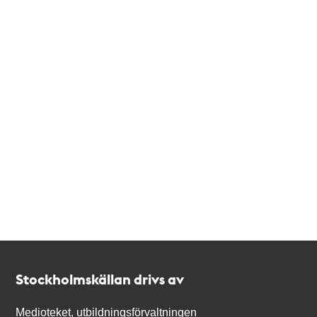
Kontakt
Stockholmskällan
Stockholmskällan drivs av
Medioteket, utbildningsförvaltningen