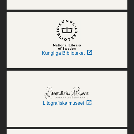
Kungliga Biblioteket
Litografiska museet