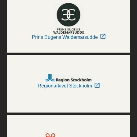
Prins Eugens Waldemarsudde
Regionarkivet Stockholm