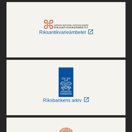
Riksantikvarieämbetet
Riksbankens arkiv