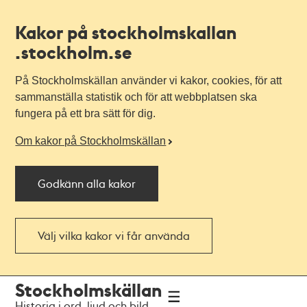
Kakor på stockholmskallan
.stockholm.se
På Stockholmskällan använder vi kakor, cookies, för att
sammanställa statistik och för att webbplatsen ska
fungera på ett bra sätt för dig.
Om kakor på Stockholmskällan
Godkänn alla kakor
Välj vilka kakor vi får använda
Till
Till
Stockholmskällan
navigationen
huvudinnehållet
Historia i ord, ljud och bild