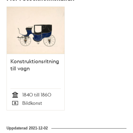
Relaterade
poster
och
teman
Konstruktionsritning
till vagn
1840 till 1860
Tid
Bildkonst
Typ
Uppdaterad
2021-12-02