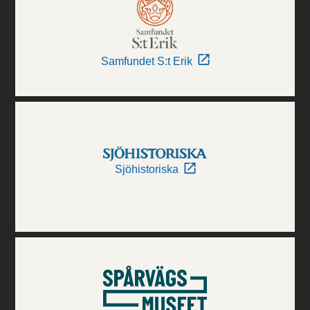
Samfundet S:t Erik
Sjöhistoriska