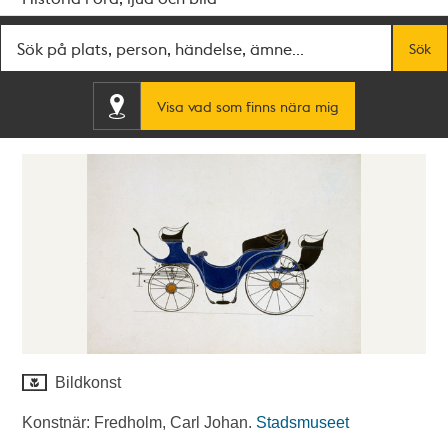
Fritextsök
Sök
Visa vad som finns nära mig
Bildkonst
Konstnär: Fredholm, Carl Johan.
Stadsmuseet