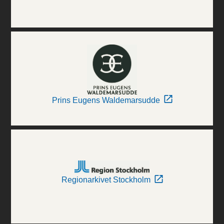
Prins Eugens Waldemarsudde
Regionarkivet Stockholm