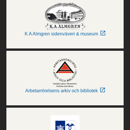
K A Almgren sidenväveri & museum
Arbetarrörelsens arkiv och bibliotek