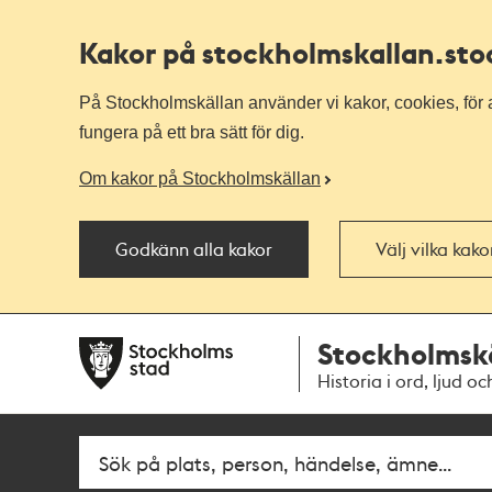
Kakor på stockholmskallan
.st
På Stockholmskällan använder vi kakor, cookies, för a
fungera på ett bra sätt för dig.
Om kakor på Stockholmskällan
Godkänn alla kakor
Välj vilka kak
Till
Till
Stockholmsk
navigationen
huvudinnehållet
Historia i ord, ljud oc
Fritextsök