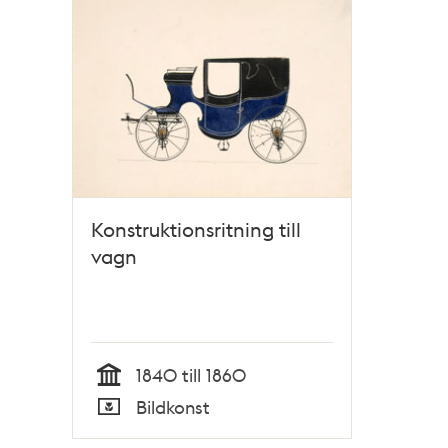
poster
och
teman
Konstruktionsritning till
vagn
1840 till 1860
Tid
Bildkonst
Typ