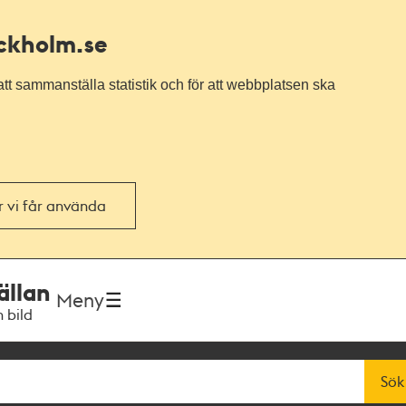
ockholm.se
tt sammanställa statistik och för att webbplatsen ska
or vi får använda
ällan
Meny
h bild
Sök