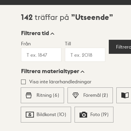
142
Utseende
träffar på
Sökresultat
Filtrera tid
Från
Till
Visningsläge
Filtrer
Filtrera materialtyper
Lista
Karta
Visa inte lärarhandledningar
Ritning
(
6
)
Föremål
(
2
)
Bildkonst
(
10
)
Foto
(
19
)