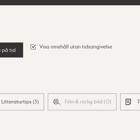
Visa innehåll utan tidsangivelse
a på tid
Litteraturtips
(
3
)
Film & rörlig bild
(
0
)