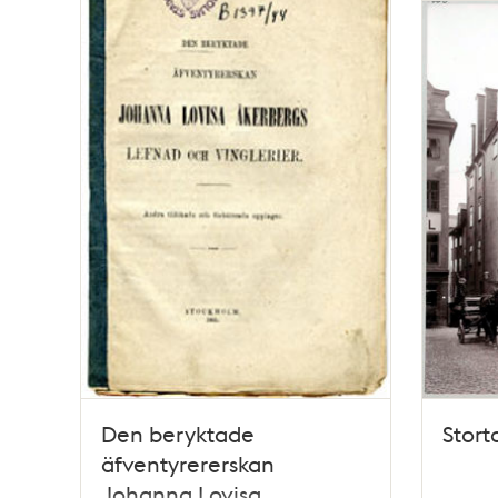
Den beryktade
Stort
äfventyrererskan
Johanna Lovisa