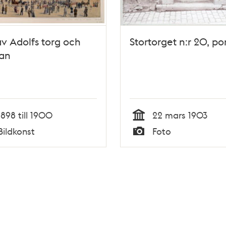
v Adolfs torg och
Stortorget n:r 20, po
an
1898 till 1900
22 mars 1903
Tid
Bildkonst
Foto
Typ