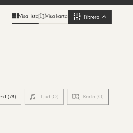
Visa karta
Visa lista
Filtrera
Filtrera
Text
(
78
)
Ljud
(
0
)
Karta
(
0
)