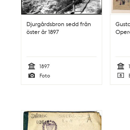
Djurgårdsbron sedd från
Gusta
öster år 1897
Oper
1897
Tid
Tid
Foto
Typ
Typ