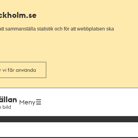
ockholm.se
tt sammanställa statistik och för att webbplatsen ska
or vi får använda
ällan
Meny
h bild