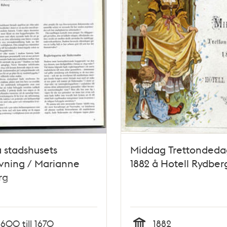
 stadshusets
Middag Trettondeda
vning / Marianne
1882 å Hotell Rydber
rg
1600 till 1670
1882