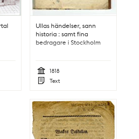
rtal
Ullas händelser, sann
historia : samt fina
bedragare i Stockholm
1818
Tid
Text
Typ