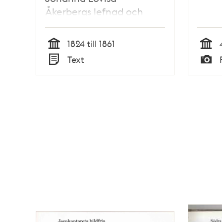
Åkerbergs lefnad och
vinglerier
1824 till 1861
Tid
Tid
Text
Typ
Typ