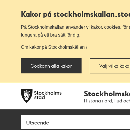
Kakor på stockholmskallan
.st
På Stockholmskällan använder vi kakor, cookies, för a
fungera på ett bra sätt för dig.
Om kakor på Stockholmskällan
Godkänn alla kakor
Välj vilka kak
Till
Till
Stockholmsk
navigationen
huvudinnehållet
Historia i ord, ljud oc
Sök
Fritextsök