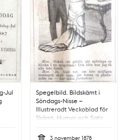
g-Jul
Spegelbild. Bildskämt i
g
Söndags-Nisse –
Illustreradt Veckoblad för
Skämt, Humor och Satir,
nr 44, den 3 november
1878
3 november 1878