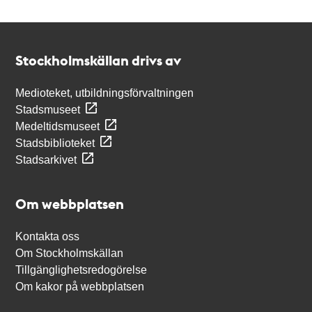
Kontakt
Stockholmskällan
Stockholmskällan drivs av
Medioteket, utbildningsförvaltningen
Stadsmuseet
Medeltidsmuseet
Stadsbiblioteket
Stadsarkivet
Om webbplatsen
Kontakta oss
Om Stockholmskällan
Tillgänglighetsredogörelse
Om kakor på webbplatsen