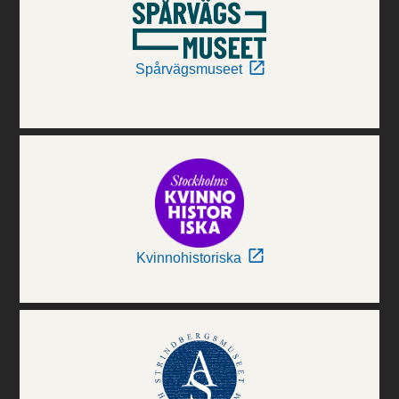
Spårvägsmuseet
Kvinnohistoriska