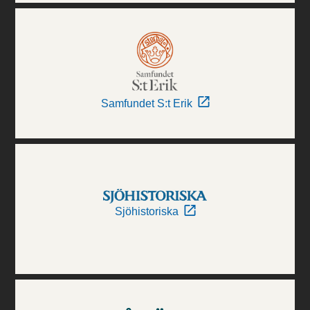
Samfundet S:t Erik
Sjöhistoriska