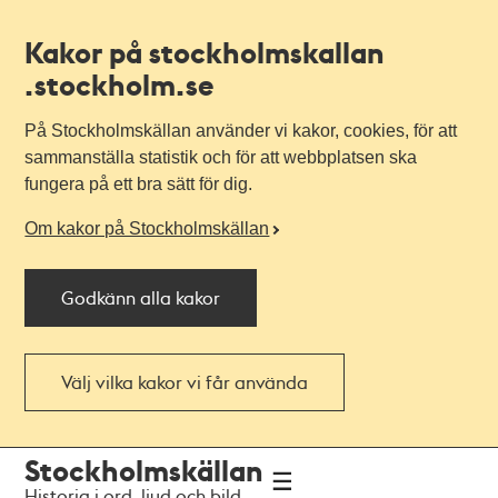
Kakor på stockholmskallan
.stockholm.se
På Stockholmskällan använder vi kakor, cookies, för att
sammanställa statistik och för att webbplatsen ska
fungera på ett bra sätt för dig.
Om kakor på Stockholmskällan
Godkänn alla kakor
Välj vilka kakor vi får använda
Till
Till
Stockholmskällan
navigationen
huvudinnehållet
Historia i ord, ljud och bild