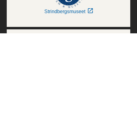
Strindbergsmuseet
Thielska Galleriet
Världskulturmuseerna