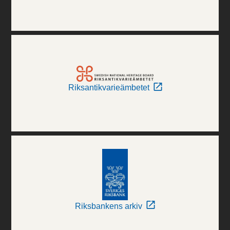
Riksantikvarieämbetet
Riksbankens arkiv