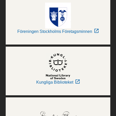
Föreningen Stockholms Företagsminnen
Kungliga Biblioteket