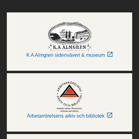
K A Almgren sidenväveri & museum
Arbetarrörelsens arkiv och bibliotek