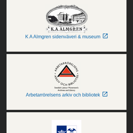
K A Almgren sidenväveri & museum
Arbetarrörelsens arkiv och bibliotek