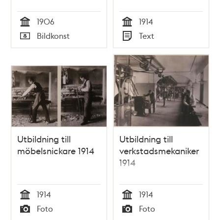
1906
1914
Tid
Tid
Bildkonst
Text
Typ
Typ
Utbildning till
Utbildning till
möbelsnickare 1914
verkstadsmekaniker
1914
1914
1914
Tid
Tid
Foto
Foto
Typ
Typ