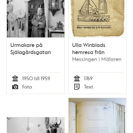
Urmakare på
Ulla Winblads
Själagårdsgatan
hemresa från
Hessingen i Mälaren
en sommarmorgon
1769.
1950 till 1959
1769
Tid
Tid
Foto
Text
Typ
Typ