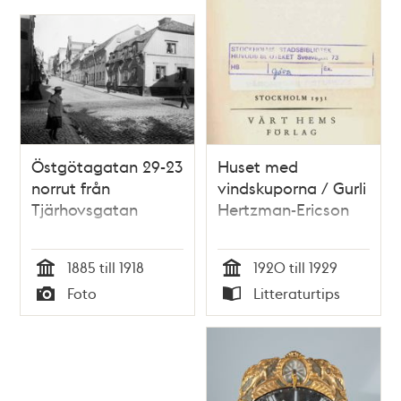
Östgötagatan 29-23
Huset med
norrut från
vindskuporna / Gurli
Tjärhovsgatan
Hertzman-Ericson
1885 till 1918
1920 till 1929
Tid
Tid
Foto
Litteraturtips
Typ
Typ