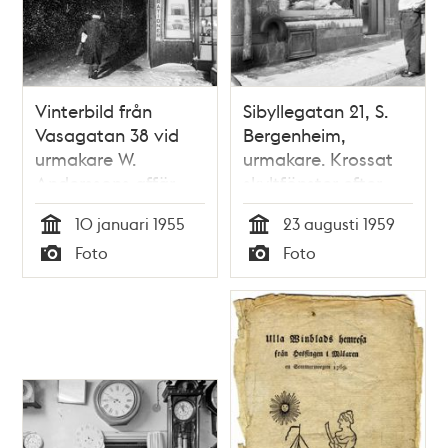
Vinterbild från
Sibyllegatan 21, S.
Vasagatan 38 vid
Bergenheim,
urmakare W.
urmakare. Krossat
Anderssons affär.
skyltfönster efter
inbrott
10 januari 1955
23 augusti 1959
Tid
Tid
Foto
Foto
Typ
Typ