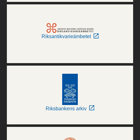
Riksantikvarieämbetet
Riksbankens arkiv