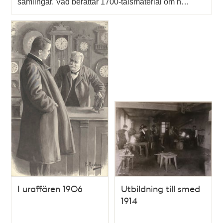
samlingar. Vad berättar 1700-talsmaterial om h…
I uraffären 1906
Utbildning till smed
1914