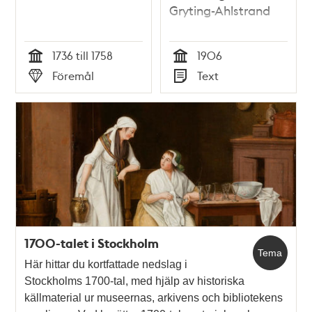
Gryting-Ahlstrand
1736 till 1758
1906
Tid
Tid
Föremål
Text
Typ
Typ
1700-talet i Stockholm
Tema
Här hittar du kortfattade nedslag i
Stockholms 1700-tal, med hjälp av historiska
källmaterial ur museernas, arkivens och bibliotekens