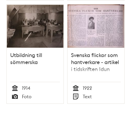
Utbildning till
Svenska flickor som
sömmerska
hantverkare - artikel
i tidskriften Idun
1914
1922
Tid
Tid
Foto
Text
Typ
Typ