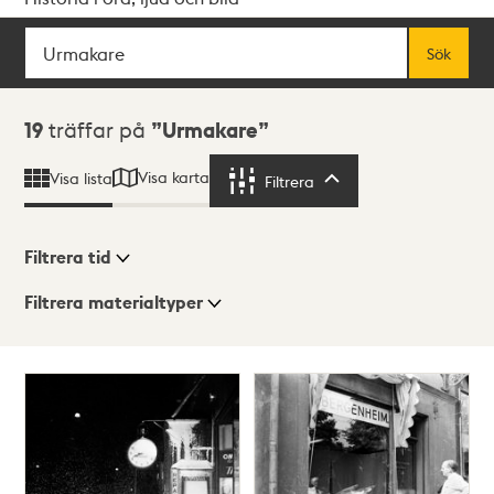
Sök
Fritextsök
Sök
Sökresultat
19
träffar på
Urmakare
Visa karta
Visa lista
Filtrera
Filtrera
Filtrera tid
Filtrera materialtyper
Visningsläge
Totalt
19
träffar
Lista
Karta