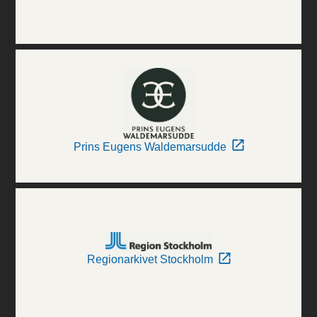
Prins Eugens Waldemarsudde
Regionarkivet Stockholm