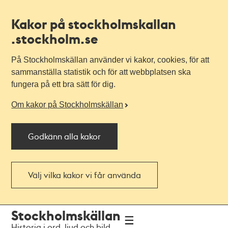
Kakor på stockholmskallan
.stockholm.se
På Stockholmskällan använder vi kakor, cookies, för att
sammanställa statistik och för att webbplatsen ska
fungera på ett bra sätt för dig.
Om kakor på Stockholmskällan
Godkänn alla kakor
Välj vilka kakor vi får använda
Till
Till
Stockholmskällan
navigationen
huvudinnehållet
Historia i ord, ljud och bild