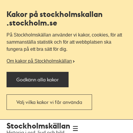
Kakor på stockholmskallan
.stockholm.se
På Stockholmskällan använder vi kakor, cookies, för att
sammanställa statistik och för att webbplatsen ska
fungera på ett bra sätt för dig.
Om kakor på Stockholmskällan
Godkänn alla kakor
Välj vilka kakor vi får använda
Till
Till
Stockholmskällan
navigationen
huvudinnehållet
Historia i ord, ljud och bild