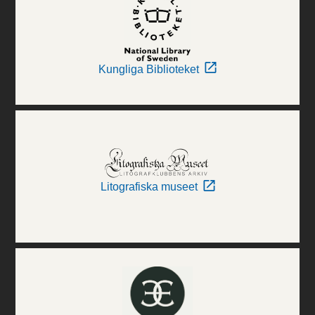
Kungliga Biblioteket
Litografiska museet