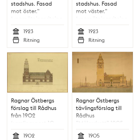
stadshus. Fasad
stadshus. Fasad
mot öster."
mot väster."
(uppmätningsritning
(uppmätningsritning
1923)
1923)
1923
1923
Tid
Tid
Ritning
Ritning
Typ
Typ
Ragnar Östbergs
Ragnar Östbergs
förslag till Rådhus
tävlingsförslag till
från 1902
Rådhus
(samlingspost 10
”Mälardrott” 1905
ritningar)
(samlingspost 23
1902
1905
ritningar)