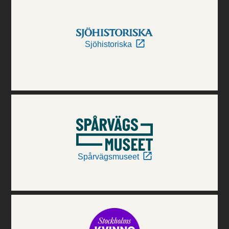
Sjöhistoriska
Spårvägsmuseet