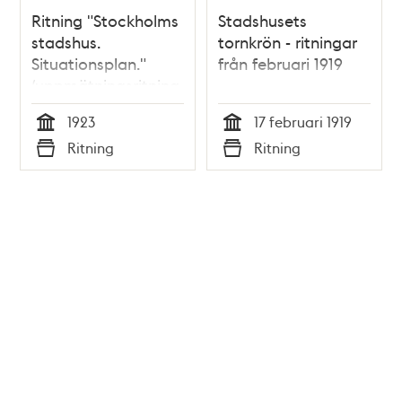
Ritning "Stockholms
Stadshusets
stadshus.
tornkrön - ritningar
Situationsplan."
från februari 1919
(uppmätningsritning
1923)
1923
17 februari 1919
Tid
Tid
Ritning
Ritning
Typ
Typ