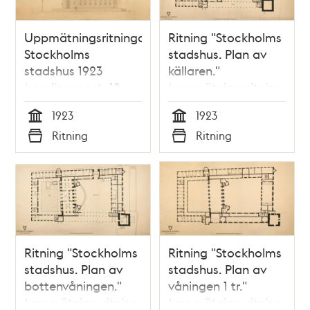
Uppmätningsritningar
Ritning "Stockholms
Stockholms
stadshus. Plan av
stadshus 1923
källaren."
(samlingspost, 18
(uppmätningsritning
ritningar)
1923)
1923
1923
Tid
Tid
Ritning
Ritning
Typ
Typ
Ritning "Stockholms
Ritning "Stockholms
stadshus. Plan av
stadshus. Plan av
bottenvåningen."
våningen 1 tr."
(uppmätningsritning
(uppmätningsritning