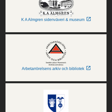
K A Almgren sidenväveri & museum
Arbetarrörelsens arkiv och bibliotek