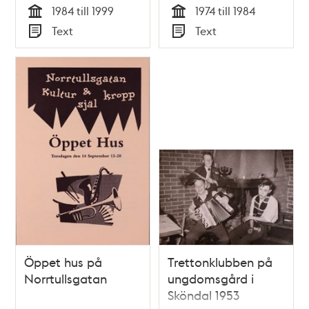
1984 till 1999
1974 till 1984
Tid
Tid
Text
Text
Typ
Typ
Öppet hus på
Trettonklubben på
Norrtullsgatan
ungdomsgård i
Sköndal 1953