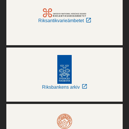
Riksantikvarieämbetet
Riksbankens arkiv