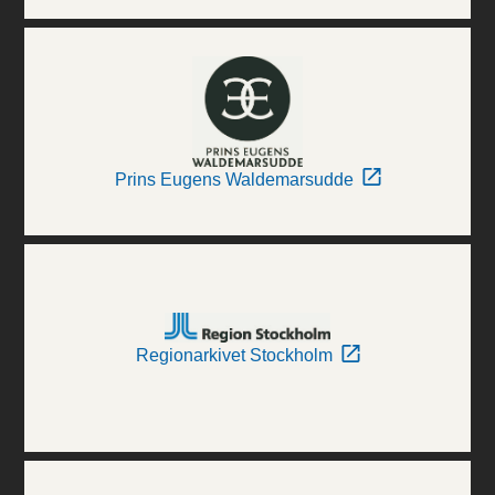
Prins Eugens Waldemarsudde
Regionarkivet Stockholm