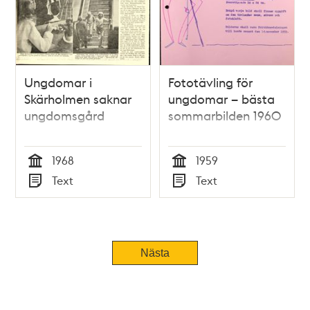
Ungdomar i
Fototävling för
Skärholmen saknar
ungdomar – bästa
ungdomsgård
sommarbilden 1960
1968
1959
Tid
Tid
Text
Text
Typ
Typ
Nästa