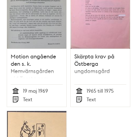
Motion angående
Skärpta krav på
den s. k.
Östberga
Hemvärnsgården
ungdomsgård
vid Tensta som
samlingslokal för
19 maj 1969
1965 till 1975
ungdoms- och
Tid
Tid
Text
Text
föreningsverksamhet
Typ
Typ
- Stadsfullmäktige
1969