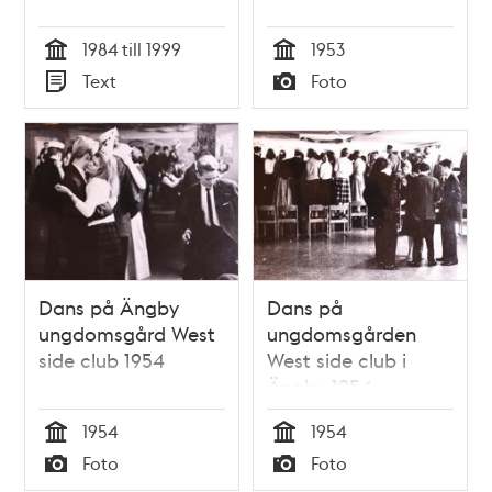
1984 till 1999
1953
Tid
Tid
Text
Foto
Typ
Typ
Dans på Ängby
Dans på
ungdomsgård West
ungdomsgården
side club 1954
West side club i
Ängby 1954
1954
1954
Tid
Tid
Foto
Foto
Typ
Typ