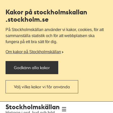
Kakor på stockholmskallan
.stockholm.se
På Stockholmskällan använder vi kakor, cookies, för att
sammanställa statistik och för att webbplatsen ska
fungera på ett bra sätt för dig.
Om kakor på Stockholmskällan
Godkänn alla kakor
Välj vilka kakor vi får använda
Till
Till
Stockholmskällan
navigationen
huvudinnehållet
Historia i ord, ljud och bild