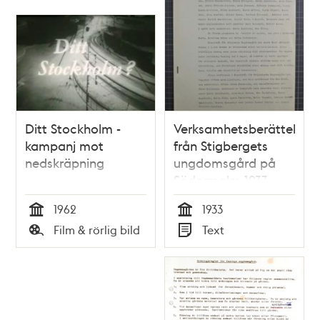
Ditt Stockholm -
Verksamhetsberättelse
kampanj mot
från Stigbergets
nedskräpning
ungdomsgård på
Södermalm 1933
1962
1933
Tid
Tid
Film & rörlig bild
Text
Typ
Typ