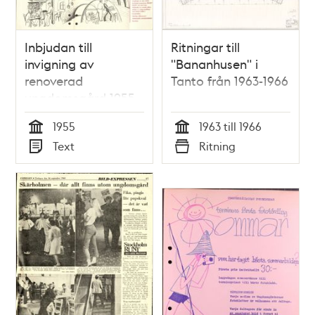
Inbjudan till
Ritningar till
invigning av
"Bananhusen" i
renoverad
Tanto från 1963-1966
ungdomsgård 1955
1955
1963 till 1966
Tid
Tid
Text
Ritning
Typ
Typ