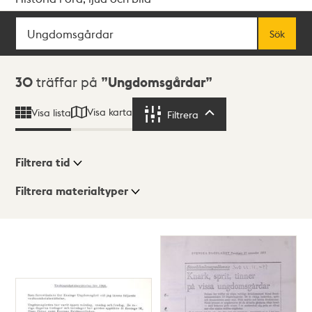
Sök
Fritextsök
Sök
Sökresultat
30
träffar på
Ungdomsgårdar
Visa karta
Visa lista
Filtrera
Filtrera
Filtrera tid
Filtrera materialtyper
Visningsläge
Totalt
30
träffar
Lista
Karta