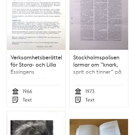
Verksamhetsberättelse
Stockholmspolisen
för Stora- och Lilla
larmar om ”knark,
Essingens
sprit och tinner” på
ungdomsgårdar
ungdomsgårdar –
1966
1973
1966
1973
Tid
Tid
Text
Text
Typ
Typ