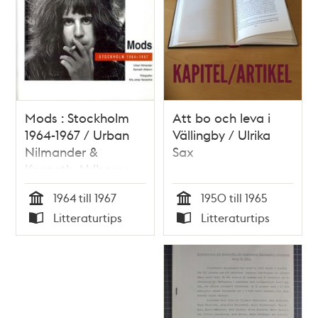
Mods : Stockholm
Att bo och leva i
1964-1967 / Urban
Vällingby / Ulrika
Nilmander &
Sax
Kenneth Ahlborn ;
fotografier: Nils-
1964 till 1967
1950 till 1965
Johan Norenlind
Tid
Tid
Litteraturtips
Litteraturtips
Typ
Typ