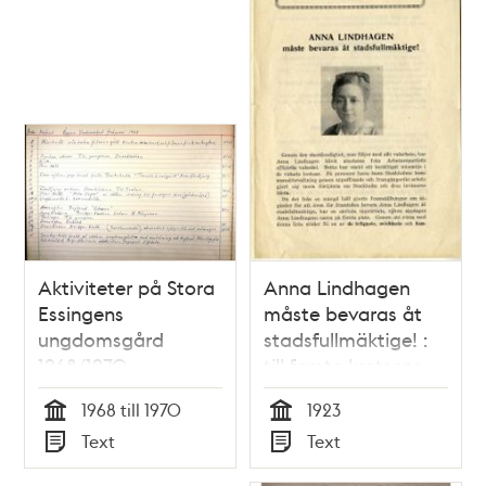
och
teman
Aktiviteter på Stora
Anna Lindhagen
Essingens
måste bevaras åt
ungdomsgård
stadsfullmäktige! :
1968/1970
till femte kretsens
väljare
1968 till 1970
1923
Tid
Tid
Text
Text
Typ
Typ