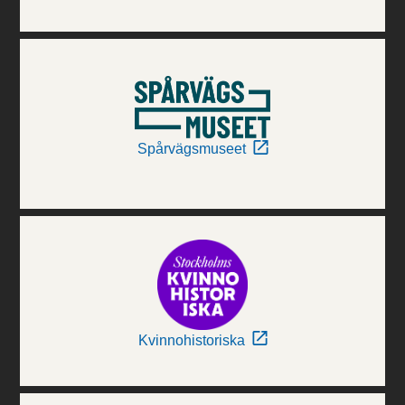
Spårvägsmuseet
Kvinnohistoriska