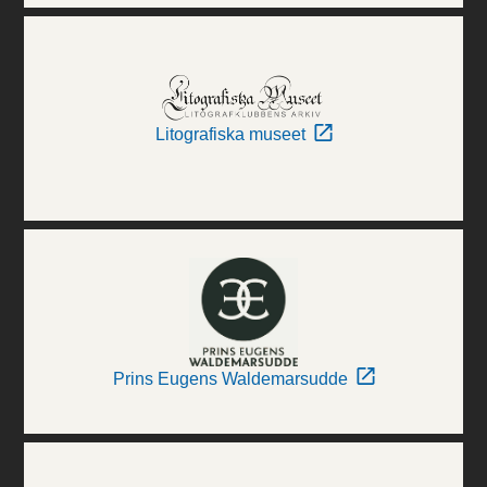
Litografiska museet
Prins Eugens Waldemarsudde