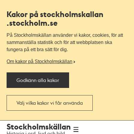
Kakor på stockholmskallan
.stockholm.se
På Stockholmskällan använder vi kakor, cookies, för att
sammanställa statistik och för att webbplatsen ska
fungera på ett bra sätt för dig.
Om kakor på Stockholmskällan
Godkänn alla kakor
Välj vilka kakor vi får använda
Till
Till
Stockholmskällan
navigationen
huvudinnehållet
Historia i ord, ljud och bild