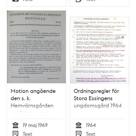
Typ
Typ
Motion angående
Ordningsregler för
den s. k.
Stora Essingens
Hemvärnsgården
ungdomsgård 1964
vid Tensta som
samlingslokal för
19 maj 1969
1964
ungdoms- och
Tid
Tid
Text
Text
föreningsverksamhet