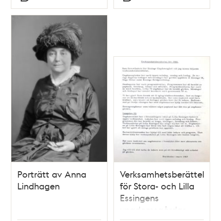
Typ
Typ
- Stadsfullmäktige
1969
Porträtt av Anna
Verksamhetsberättelse
Lindhagen
för Stora- och Lilla
Essingens
ungdomsgårdar