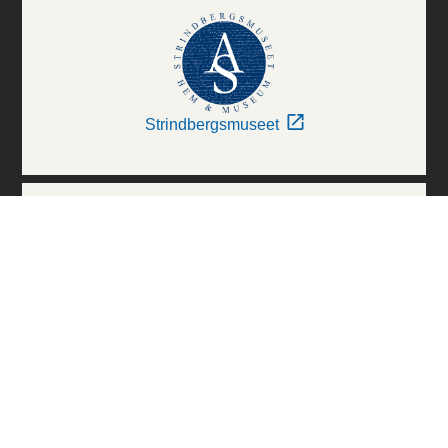
Strindbergsmuseet
Thielska Galleriet