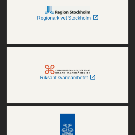
Regionarkivet Stockholm
Riksantikvarieämbetet