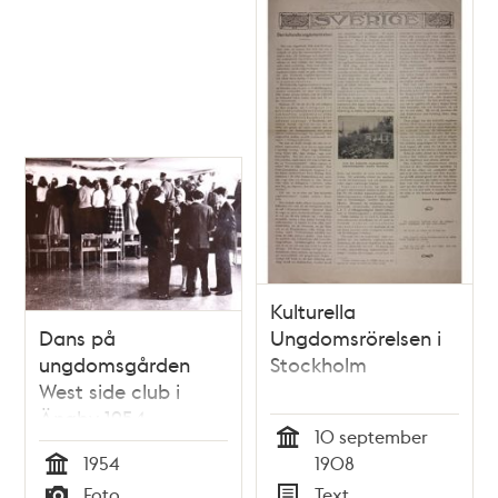
Kulturella
Dans på
Ungdomsrörelsen i
ungdomsgården
Stockholm
West side club i
Ängby 1954
10 september
Tid
1954
1908
Tid
Foto
Text