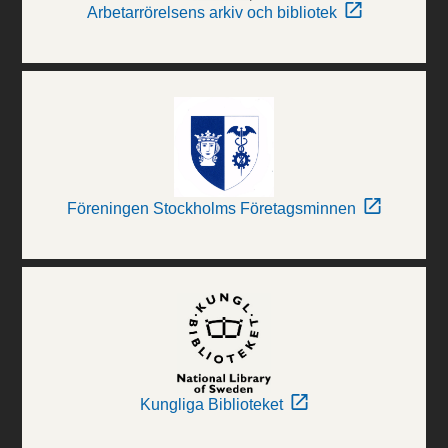
Arbetarrörelsens arkiv och bibliotek
Föreningen Stockholms Företagsminnen
Kungliga Biblioteket