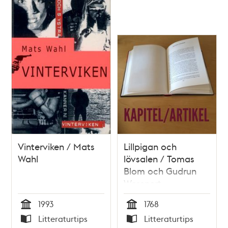
Vinterviken / Mats
Lillpigan och
Wahl
lövsalen / Tomas
Blom och Gudrun
Wessnert
1993
1768
Tid
Tid
Litteraturtips
Litteraturtips