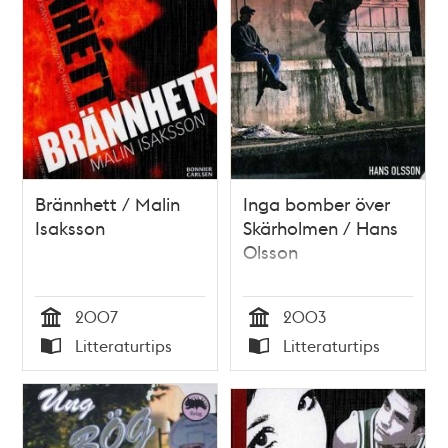
Brännhett / Malin
Inga bomber över
Isaksson
Skärholmen / Hans
Olsson
2007
2003
Tid
Tid
Litteraturtips
Litteraturtips
Typ
Typ