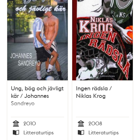
Ung, bög och jävligt
Ingen rädsla /
kär / Johannes
Niklas Krog
Sandreyo
2010
2008
Tid
Tid
Litteraturtips
Litteraturtips
Typ
Typ