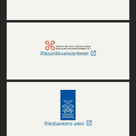
Riksantikvarieämbetet
Riksbankens arkiv