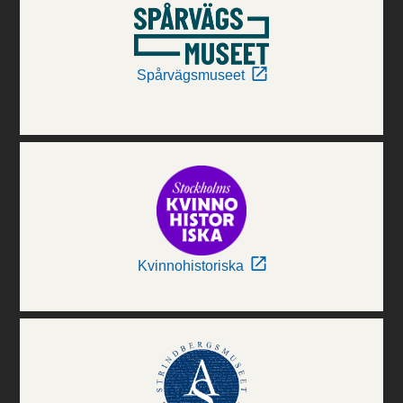
Spårvägsmuseet
Kvinnohistoriska