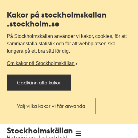
Kakor på stockholmskallan
.stockholm.se
På Stockholmskällan använder vi kakor, cookies, för att
sammanställa statistik och för att webbplatsen ska
fungera på ett bra sätt för dig.
Om kakor på Stockholmskällan
Godkänn alla kakor
Välj vilka kakor vi får använda
Till
Till
Stockholmskällan
navigationen
huvudinnehållet
Historia i ord, ljud och bild