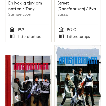
En lycklig tjuv om
Street
natten / Tony
(Dansfabriken) / Eva
Samuelsson
Susso
1976
2010
Tid
Tid
Litteraturtips
Litteraturtips
Typ
Typ