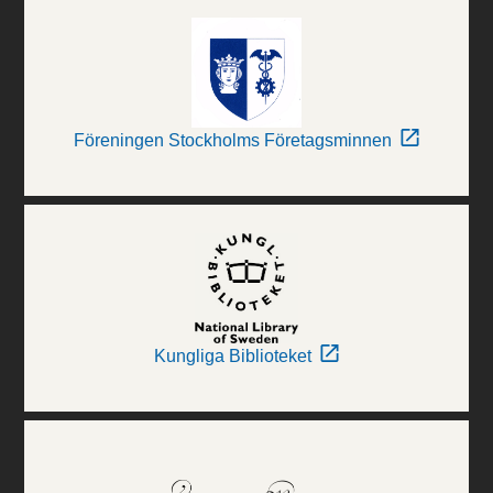
Föreningen Stockholms Företagsminnen
Kungliga Biblioteket