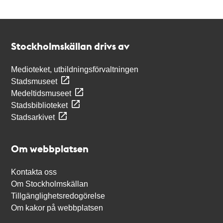
Kontakt
Stockholmskällan
Stockholmskällan drivs av
Medioteket, utbildningsförvaltningen
Stadsmuseet
Medeltidsmuseet
Stadsbiblioteket
Stadsarkivet
Om webbplatsen
Kontakta oss
Om Stockholmskällan
Tillgänglighetsredogörelse
Om kakor på webbplatsen