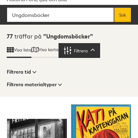
Sök
Fritextsök
Sök
Sökresultat
77
träffar på
Ungdomsböcker
Visa karta
Visa lista
Filtrera
Filtrera
Filtrera tid
Filtrera materialtyper
Visningsläge
Totalt
77
träffar
Lista
Karta