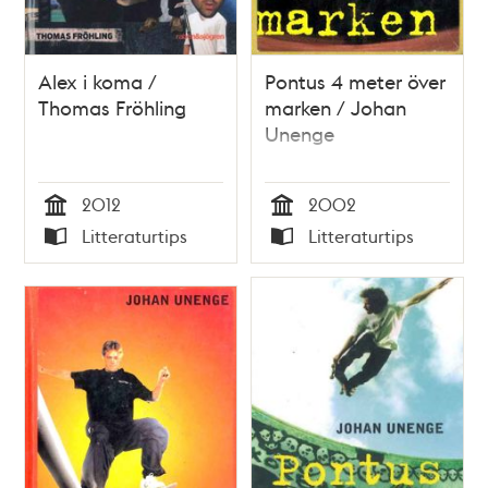
Alex i koma /
Pontus 4 meter över
Thomas Fröhling
marken / Johan
Unenge
2012
2002
Tid
Tid
Litteraturtips
Litteraturtips
Typ
Typ