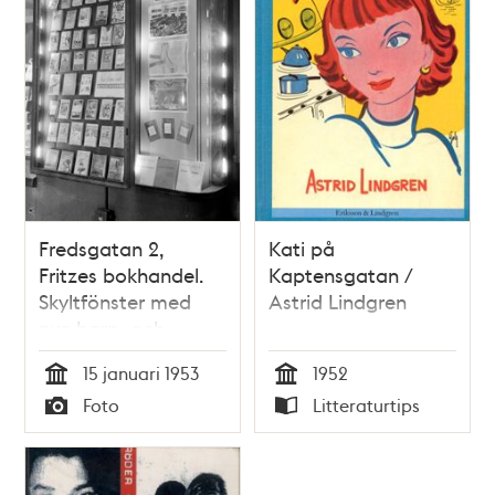
Fredsgatan 2,
Kati på
Fritzes bokhandel.
Kaptensgatan /
Skyltfönster med
Astrid Lindgren
nya barn- och
ungdomsböcker
15 januari 1953
1952
Tid
Tid
Foto
Litteraturtips
Typ
Typ