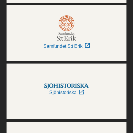
Samfundet S:t Erik
Sjöhistoriska