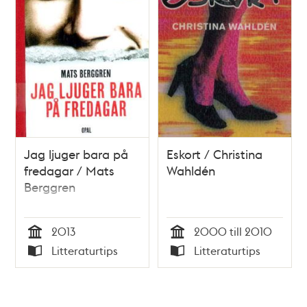
Jag ljuger bara på
Eskort / Christina
fredagar / Mats
Wahldén
Berggren
2013
2000 till 2010
Tid
Tid
Litteraturtips
Litteraturtips
Typ
Typ