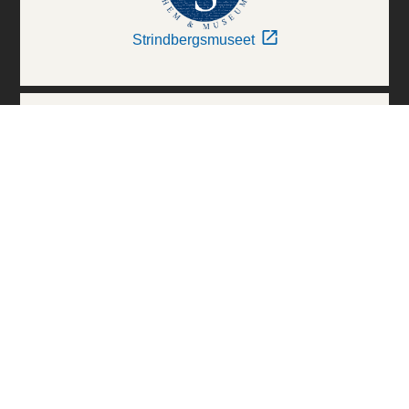
Strindbergsmuseet
Thielska Galleriet
Världskulturmuseerna