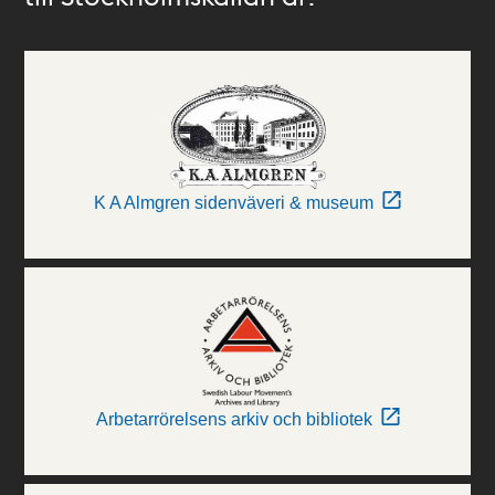
K A Almgren sidenväveri & museum
Arbetarrörelsens arkiv och bibliotek