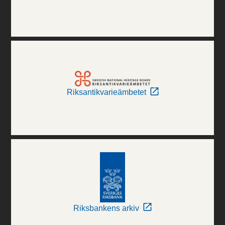
Riksantikvarieämbetet
Riksbankens arkiv