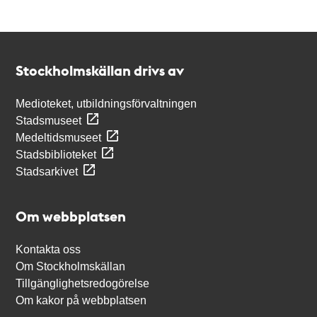
Kontakt
Stockholmskällan
Stockholmskällan drivs av
Medioteket, utbildningsförvaltningen
Stadsmuseet
Medeltidsmuseet
Stadsbiblioteket
Stadsarkivet
Om webbplatsen
Kontakta oss
Om Stockholmskällan
Tillgänglighetsredogörelse
Om kakor på webbplatsen