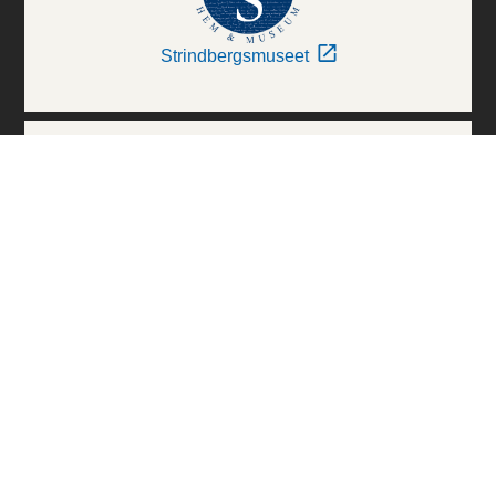
Strindbergsmuseet
Thielska Galleriet
Världskulturmuseerna