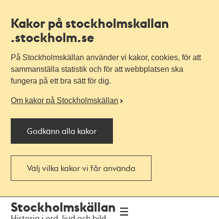
Kakor på stockholmskallan
.stockholm.se
På Stockholmskällan använder vi kakor, cookies, för att
sammanställa statistik och för att webbplatsen ska
fungera på ett bra sätt för dig.
Om kakor på Stockholmskällan
Godkänn alla kakor
Välj vilka kakor vi får använda
Till
Till
Stockholmskällan
navigationen
huvudinnehållet
Historia i ord, ljud och bild