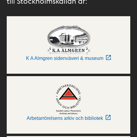
till Stockholmskällan är:
K A Almgren sidenväveri & museum
Arbetarrörelsens arkiv och bibliotek