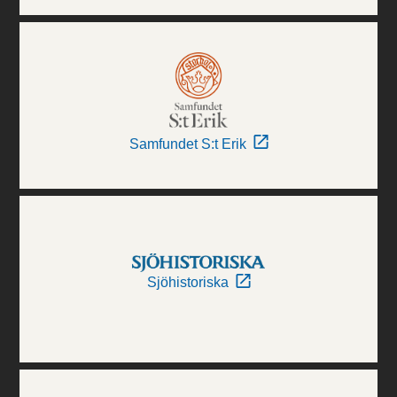
Samfundet S:t Erik
Sjöhistoriska