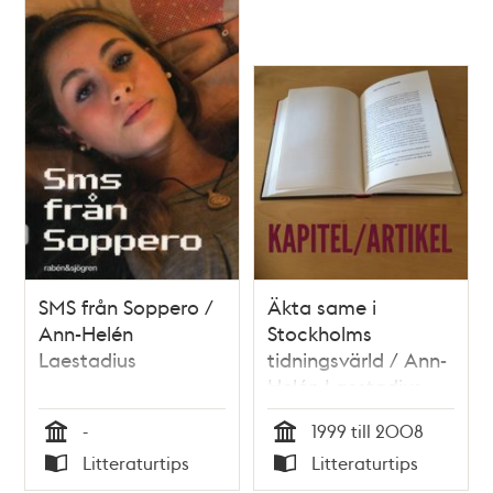
SMS från Soppero /
Äkta same i
Ann-Helén
Stockholms
Laestadius
tidningsvärld / Ann-
Helén Laestadius
-
1999 till 2008
Tid
Tid
Litteraturtips
Litteraturtips
Typ
Typ