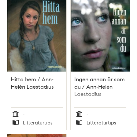
poster
och
teman
Hitta hem / Ann-
Ingen annan är som
Helén Laestadius
du / Ann-Helén
Laestadius
-
-
Tid
Tid
Litteraturtips
Litteraturtips
Typ
Typ