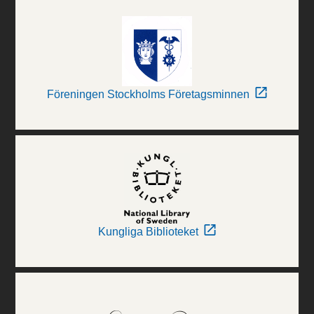
Föreningen Stockholms Företagsminnen
Kungliga Biblioteket