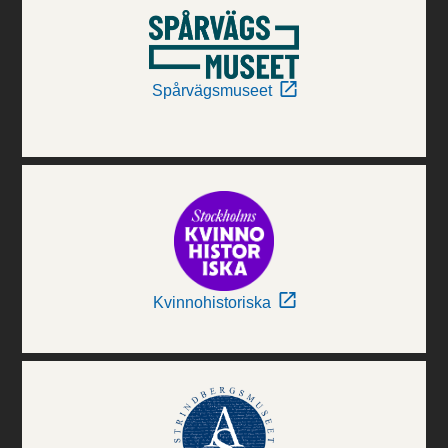
Spårvägsmuseet
Kvinnohistoriska