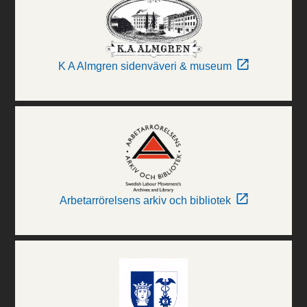
K A Almgren sidenväveri & museum
Arbetarrörelsens arkiv och bibliotek