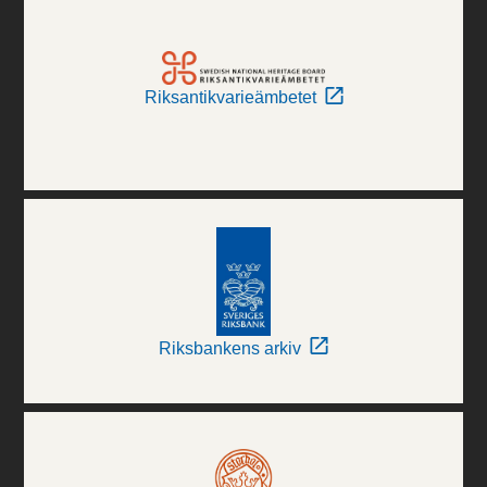
Riksantikvarieämbetet
Riksbankens arkiv