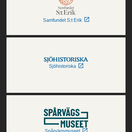
Samfundet S:t Erik
Sjöhistoriska
Spårvägsmuseet