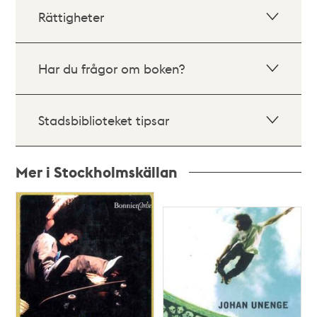
Rättigheter
Har du frågor om boken?
Stadsbiblioteket tipsar
Mer i Stockholmskällan
Relaterade
poster
och
teman