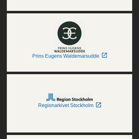
Prins Eugens Waldemarsudde
Regionarkivet Stockholm