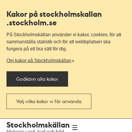
Kakor på stockholmskallan
.stockholm.se
På Stockholmskällan använder vi kakor, cookies, för att
sammanställa statistik och för att webbplatsen ska
fungera på ett bra sätt för dig.
Om kakor på Stockholmskällan
Godkänn alla kakor
Välj vilka kakor vi får använda
Till
Till
Stockholmskällan
navigationen
huvudinnehållet
Historia i ord, ljud och bild