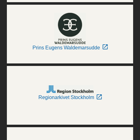
Prins Eugens Waldemarsudde
Regionarkivet Stockholm