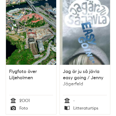
och
teman
Flygfoto över
Jag är ju så jävla
Liljeholmen
easy going / Jenny
Jägerfeld
2001
-
Tid
Tid
Foto
Litteraturtips
Typ
Typ