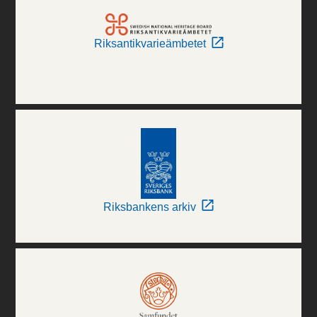
Riksantikvarieämbetet
Riksbankens arkiv