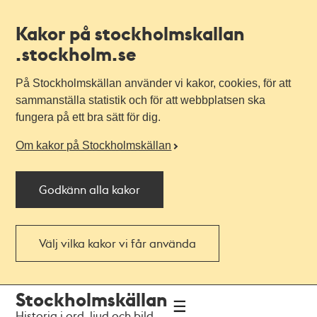
Kakor på stockholmskallan
.stockholm.se
På Stockholmskällan använder vi kakor, cookies, för att
sammanställa statistik och för att webbplatsen ska
fungera på ett bra sätt för dig.
Om kakor på Stockholmskällan
Godkänn alla kakor
Välj vilka kakor vi får använda
Till
Till
Stockholmskällan
navigationen
huvudinnehållet
Historia i ord, ljud och bild