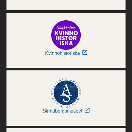
Kvinnohistoriska
Strindbergsmuseet