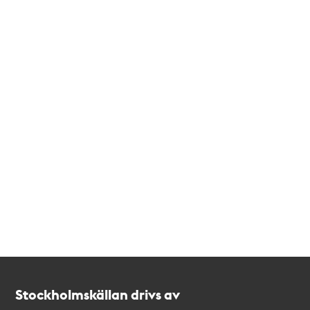
Kontakt
Stockholmskällan
Stockholmskällan drivs av