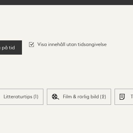
Visa innehåll utan tidsangivelse
a på tid
Litteraturtips
(
1
)
Film & rörlig bild
(
2
)