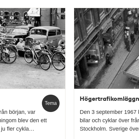
Högertrafikomläggn
Tema
rån början, var
Den 3 september 1967 k
ningom blev den ett
bilar och cyklar över frå
ju fler cykla…
Stockholm. Sverige överg