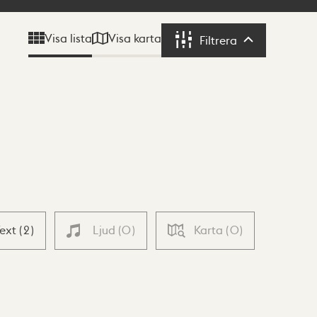
Visa karta
Visa lista
Filtrera
Filtrera
Text
(
2
)
Ljud
(
0
)
Karta
(
0
)