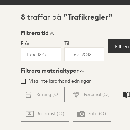
8
Trafikregler
träffar på
Sökresultat
Filtrera tid
Från
Till
Visningsläge
Filtrer
Filtrera materialtyper
Lista
Karta
Visa inte lärarhandledningar
Ritning
(
0
)
Föremål
(
0
)
Bildkonst
(
0
)
Foto
(
0
)