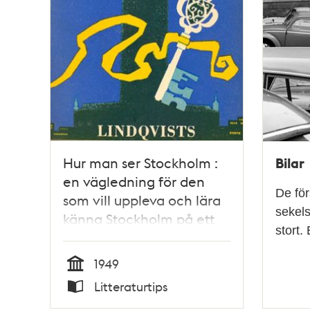
Bilar
Hur man ser Stockholm :
en vägledning för den
De för
som vill uppleva och lära
sekels
känna Stockholm på ett
stort.
angenämt sätt / Lennart
Sundström
1949
Tid
Litteraturtips
Typ