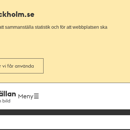
ockholm.se
tt sammanställa statistik och för att webbplatsen ska
or vi får använda
ällan
Meny
h bild