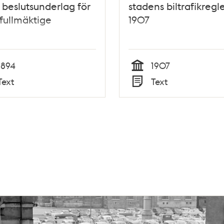
- beslutsunderlag för
stadens biltrafikregl
fullmäktige
1907
1894
1907
Tid
Text
Text
Typ