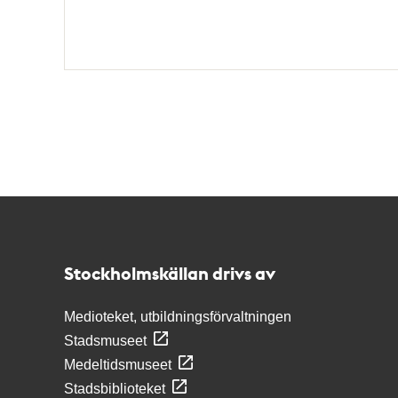
Kontakt
Stockholmskällan
Stockholmskällan drivs av
Medioteket, utbildningsförvaltningen
Stadsmuseet
Medeltidsmuseet
Stadsbiblioteket