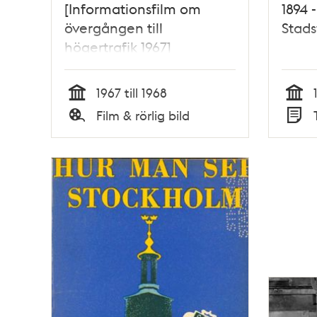
[Informationsfilm om
1894 
övergången till
Stads
högertrafik 1967]
1967 till 1968
Tid
Tid
Film & rörlig bild
Typ
Typ