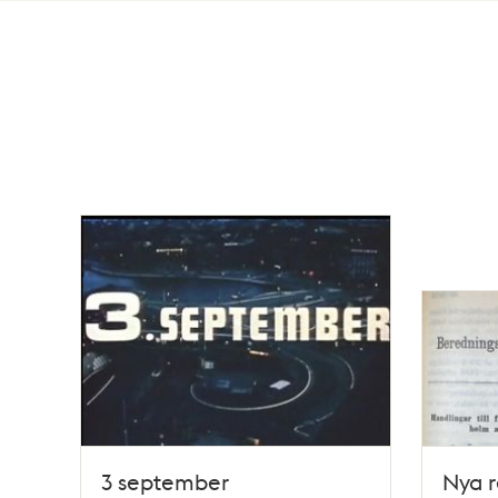
Totalt
8
träffar
3 september
Nya r