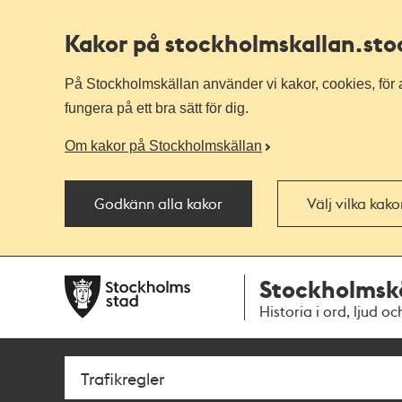
Kakor på stockholmskallan
.st
På Stockholmskällan använder vi kakor, cookies, för a
fungera på ett bra sätt för dig.
Om kakor på Stockholmskällan
Godkänn alla kakor
Välj vilka kak
Till
Till
Stockholmsk
navigationen
huvudinnehållet
Historia i ord, ljud oc
Sök
Fritextsök