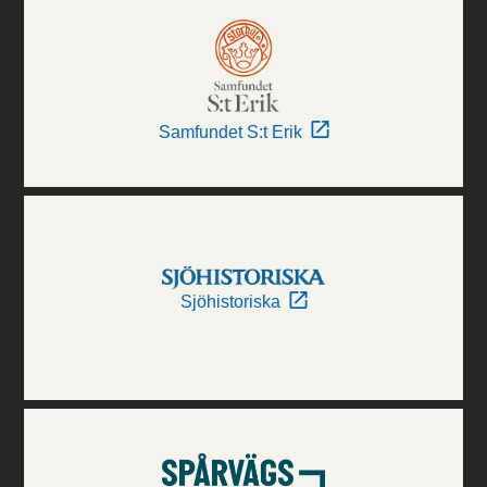
Samfundet S:t Erik
Sjöhistoriska