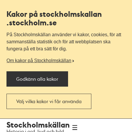
Kakor på stockholmskallan
.stockholm.se
På Stockholmskällan använder vi kakor, cookies, för att
sammanställa statistik och för att webbplatsen ska
fungera på ett bra sätt för dig.
Om kakor på Stockholmskällan
Godkänn alla kakor
Välj vilka kakor vi får använda
Till
Till
Stockholmskällan
navigationen
huvudinnehållet
Historia i ord, ljud och bild