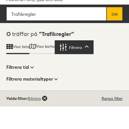
Sök
Fritextsök
Sök
Sökresultat
0
träffar på
Trafikregler
Visa karta
Visa lista
Filtrera
Filtrera
Filtrera tid
Filtrera materialtyper
Visningsläge
Totalt
Valda filter:
Ritning
Rensa filter
0
träffar
Lista
Karta