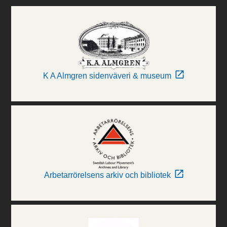
K A Almgren sidenväveri & museum
Arbetarrörelsens arkiv och bibliotek