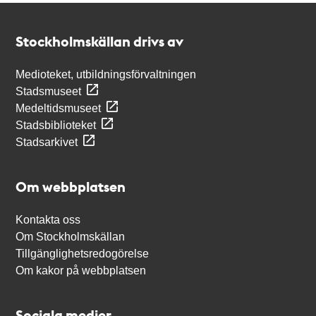
Kontakt
Stockholmskällan
Stockholmskällan drivs av
Medioteket, utbildningsförvaltningen
Stadsmuseet
Medeltidsmuseet
Stadsbiblioteket
Stadsarkivet
Om webbplatsen
Kontakta oss
Om Stockholmskällan
Tillgänglighetsredogörelse
Om kakor på webbplatsen
Sociala medier