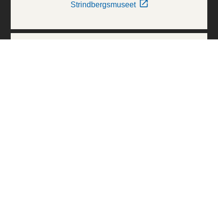
Strindbergsmuseet
Thielska Galleriet
Världskulturmuseerna