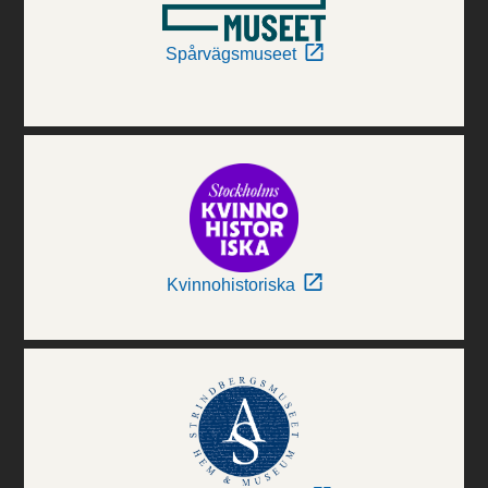
Spårvägsmuseet
Kvinnohistoriska