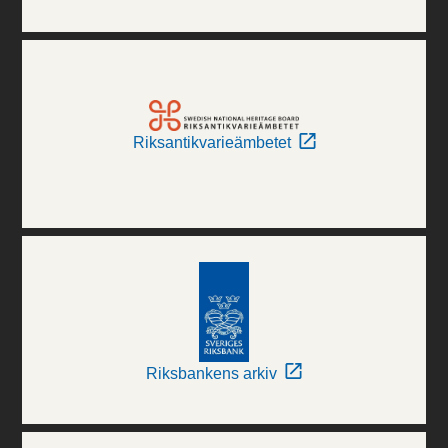
Riksantikvarieämbetet
Riksbankens arkiv