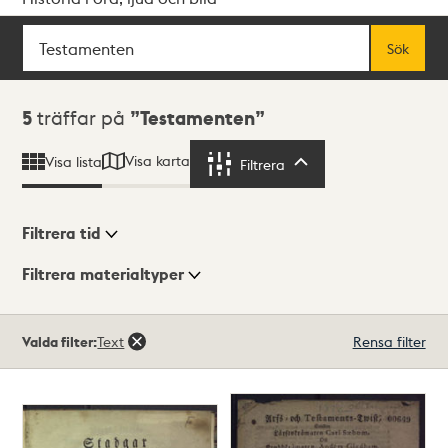
Sök
Fritextsök
Sök
Sökresultat
5
träffar på
Testamenten
Visa karta
Visa lista
Filtrera
Filtrera
Filtrera tid
Filtrera materialtyper
Visningsläge
Totalt
Valda filter:
Text
Rensa filter
5
träffar
Lista
Karta