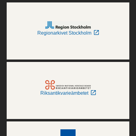
Regionarkivet Stockholm
Riksantikvarieämbetet