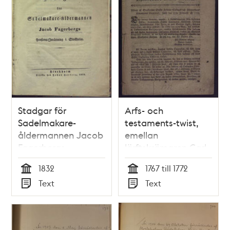
Stadgar för
Arfs- och
Sadelmakare-
testaments-twist,
åldermannen Jacob
emellan
Fagerbergs
lärftskrämaren Carl
pensions-inrättning i
Saebom, och
1832
1767 till 1772
Stockholm.
kryddkrämaren
Tid
Tid
Text
Text
Anders Gladhem.
Typ
Typ