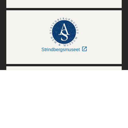
Strindbergsmuseet
Thielska Galleriet