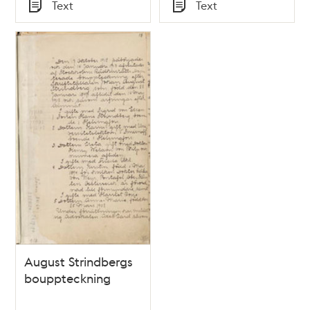
Tid
Tid
Text
Text
Typ
Typ
August Strindbergs
bouppteckning