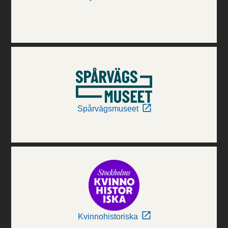
Spårvägsmuseet
Kvinnohistoriska