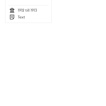
1912 till 1913
Tid
Text
Typ