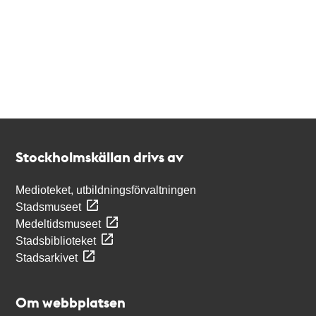
Kontakt
Stockholmskällan
Stockholmskällan drivs av
Medioteket, utbildningsförvaltningen
Stadsmuseet
Medeltidsmuseet
Stadsbiblioteket
Stadsarkivet
Om webbplatsen