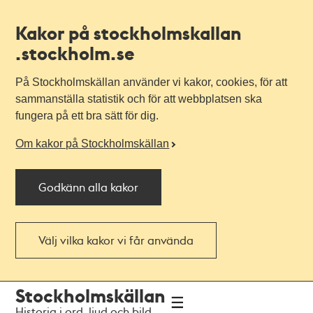
Kakor på stockholmskallan
.stockholm.se
På Stockholmskällan använder vi kakor, cookies, för att
sammanställa statistik och för att webbplatsen ska
fungera på ett bra sätt för dig.
Om kakor på Stockholmskällan
Godkänn alla kakor
Välj vilka kakor vi får använda
Till
Till
Stockholmskällan
navigationen
huvudinnehållet
Historia i ord, ljud och bild