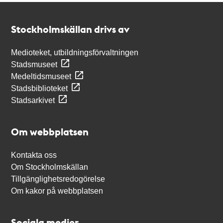
Kontakt
Stockholmskällan
Stockholmskällan drivs av
Medioteket, utbildningsförvaltningen
Stadsmuseet
Medeltidsmuseet
Stadsbiblioteket
Stadsarkivet
Om webbplatsen
Kontakta oss
Om Stockholmskällan
Tillgänglighetsredogörelse
Om kakor på webbplatsen
Sociala medier