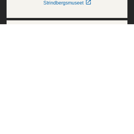
Strindbergsmuseet
Thielska Galleriet
Världskulturmuseerna