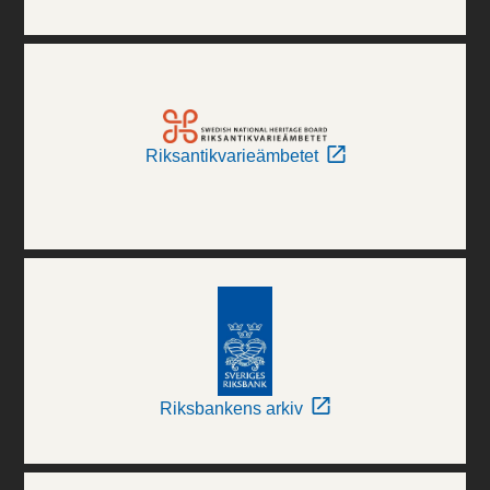
Riksantikvarieämbetet
Riksbankens arkiv