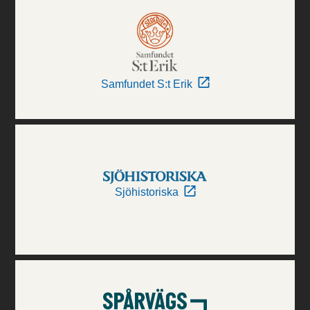
Samfundet S:t Erik
Sjöhistoriska