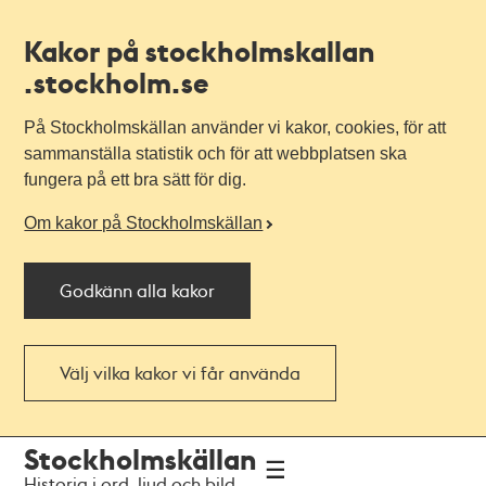
Kakor på stockholmskallan
.stockholm.se
På Stockholmskällan använder vi kakor, cookies, för att
sammanställa statistik och för att webbplatsen ska
fungera på ett bra sätt för dig.
Om kakor på Stockholmskällan
Godkänn alla kakor
Välj vilka kakor vi får använda
Till
Till
Stockholmskällan
navigationen
huvudinnehållet
Historia i ord, ljud och bild