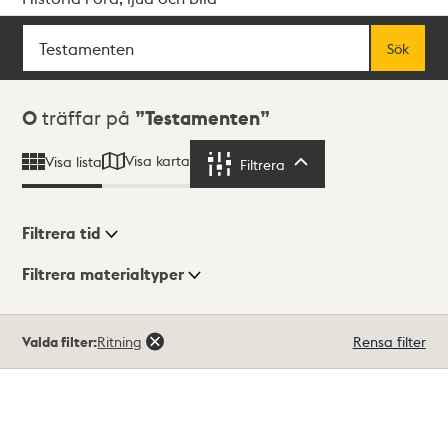
Sök
Fritextsök
Sök
Sökresultat
0
träffar på
Testamenten
Visa karta
Visa lista
Filtrera
Filtrera
Filtrera tid
Filtrera materialtyper
Visningsläge
Totalt
Valda filter:
Ritning
Rensa filter
0
träffar
Lista
Karta