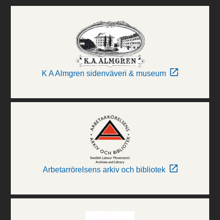
K A Almgren sidenväveri & museum
Arbetarrörelsens arkiv och bibliotek