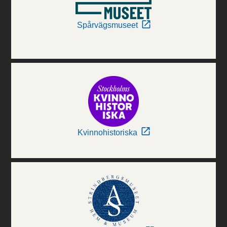
Spårvägsmuseet
Kvinnohistoriska