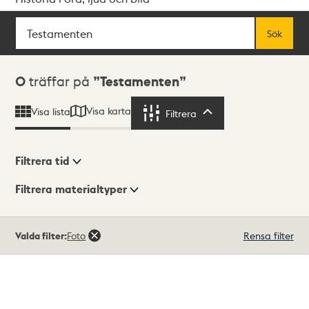
Sök
Fritextsök
Sök
Sökresultat
0
träffar på
Testamenten
Visa karta
Visa lista
Filtrera
Filtrera
Filtrera tid
Filtrera materialtyper
Visningsläge
Totalt
Valda filter:
Foto
Rensa filter
0
träffar
Lista
Karta