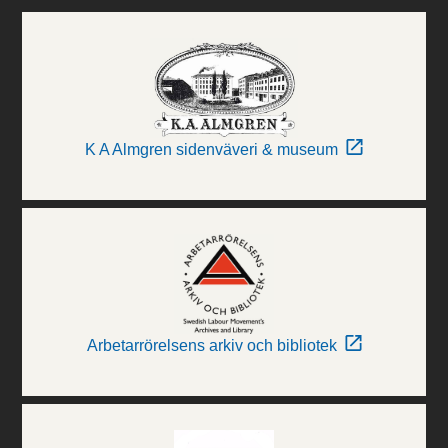
K A Almgren sidenväveri & museum
Arbetarrörelsens arkiv och bibliotek