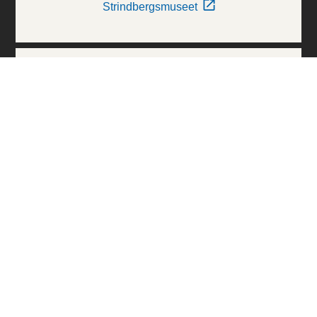
Strindbergsmuseet
Thielska Galleriet
Världskulturmuseerna