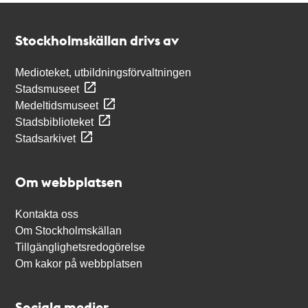
Kontakt
Stockholmskällan
Stockholmskällan drivs av
Medioteket, utbildningsförvaltningen
Stadsmuseet
Medeltidsmuseet
Stadsbiblioteket
Stadsarkivet
Om webbplatsen
Kontakta oss
Om Stockholmskällan
Tillgänglighetsredogörelse
Om kakor på webbplatsen
Sociala medier