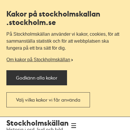
Kakor på stockholmskallan
.stockholm.se
På Stockholmskällan använder vi kakor, cookies, för att
sammanställa statistik och för att webbplatsen ska
fungera på ett bra sätt för dig.
Om kakor på Stockholmskällan
Godkänn alla kakor
Välj vilka kakor vi får använda
Till
Till
Stockholmskällan
navigationen
huvudinnehållet
Historia i ord, ljud och bild