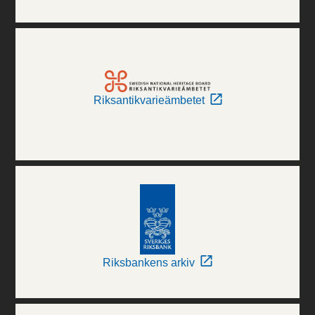
Riksantikvarieämbetet
Riksbankens arkiv