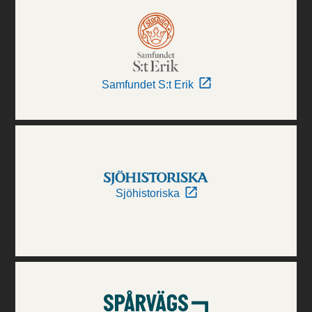
Samfundet S:t Erik
Sjöhistoriska