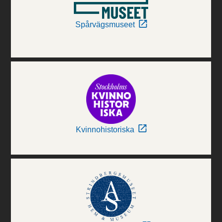
Spårvägsmuseet
Kvinnohistoriska