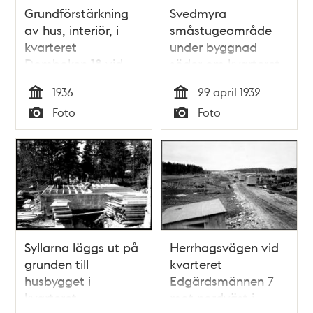
Grundförstärkning
Svedmyra
av hus, interiör, i
småstugeområde
kvarteret
under byggnad
Domboken 18 vid
söder om kvarteret
Fållnäsgatan i
Edgårdsmännen 5
1936
29 april 1932
Svedmyras
mot norr vid
Tid
Tid
Foto
Foto
småstugeområde
Herrhagsvägen
Typ
Typ
Syllarna läggs ut på
Herrhagsvägen vid
grunden till
kvarteret
husbygget i
Edgärdsmännen 7
kvarteret
mot nordväst i