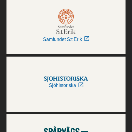
Samfundet S:t Erik
Sjöhistoriska