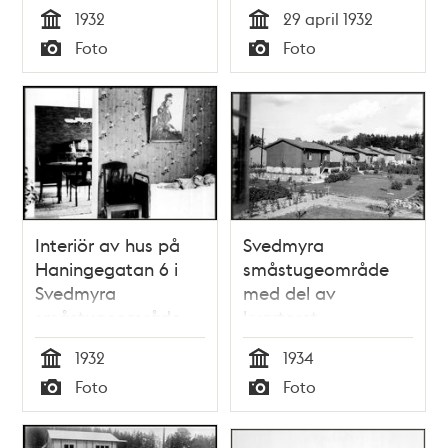
Häradsskrivaren 13 i
Svedmyra
1932
29 april 1932
Svedmyras
småstugeområde
Tid
Tid
Foto
Foto
småstugeområde
som är under
Typ
Typ
byggnad
Interiör av hus på
Svedmyra
Haningegatan 6 i
småstugeområde
Svedmyra
med del av
småstugeområde
kvarteret
Häradsskrivaren
1932
1934
Tid
Tid
Foto
Foto
Typ
Typ