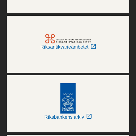
Riksantikvarieämbetet
Riksbankens arkiv