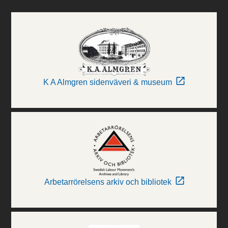
K A Almgren sidenväveri & museum
Arbetarrörelsens arkiv och bibliotek