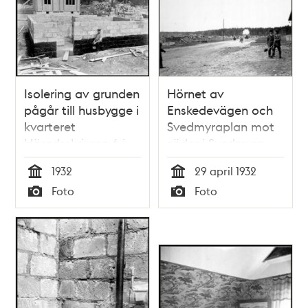
Isolering av grunden
Hörnet av
pågår till husbygge i
Enskedevägen och
kvarteret
Svedmyraplan mot
Häradsskrivren 6 i
söder i Svedmyra
Svedmyras
småstugeområde
1932
29 april 1932
småstugeområde
som är under
Tid
Tid
Foto
Foto
byggnad
Typ
Typ