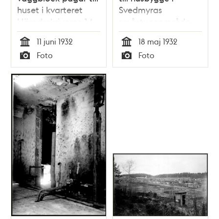
huset i kvarteret
Svedmyras
Häradsskrivaren 14
småstugeområde
vid Ornögatan i
11 juni 1932
18 maj 1932
Svedmyras
Tid
Tid
Foto
Foto
småstugeområde
Typ
Typ