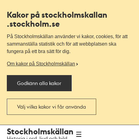
Kakor på stockholmskallan
.stockholm.se
På Stockholmskällan använder vi kakor, cookies, för att
sammanställa statistik och för att webbplatsen ska
fungera på ett bra sätt för dig.
Om kakor på Stockholmskällan
Godkänn alla kakor
Välj vilka kakor vi får använda
Till
Till
Stockholmskällan
navigationen
huvudinnehållet
Historia i ord, ljud och bild