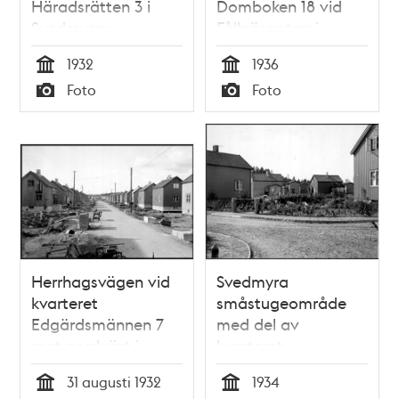
Häradsrätten 3 i
Domboken 18 vid
Svedmyras
Fållnäsgatan i
småstugeområde
Svedmyras
1932
1936
småstugeområde
Tid
Tid
Foto
Foto
Typ
Typ
Herrhagsvägen vid
Svedmyra
kvarteret
småstugeområde
Edgärdsmännen 7
med del av
mot nordväst i
kvarteret
Svedmyra
Häradsrätten
31 augusti 1932
1934
småstugeområde