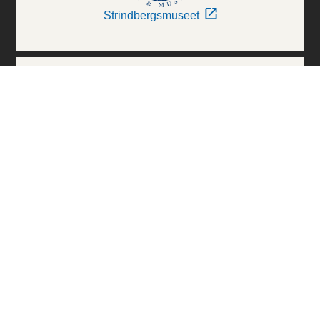
Strindbergsmuseet
Thielska Galleriet
Världskulturmuseerna