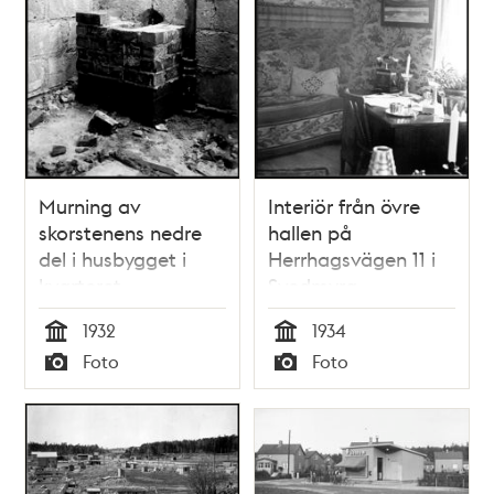
Murning av
Interiör från övre
skorstenens nedre
hallen på
del i husbygget i
Herrhagsvägen 11 i
kvarteret
Svedmyra
Domboken 8 i
småstugeområde
1932
1934
Svedmyras
Tid
Tid
Foto
Foto
småstugeområde
Typ
Typ