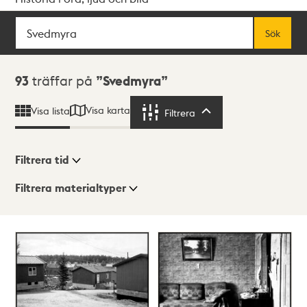
Sök
Fritextsök
Sök
Sökresultat
93
träffar på
Svedmyra
Visa karta
Visa lista
Filtrera
Filtrera
Filtrera tid
Filtrera materialtyper
Visningsläge
Totalt
93
träffar
Lista
Karta