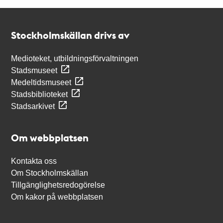
Kontakt
Stockholmskällan
Stockholmskällan drivs av
Medioteket, utbildningsförvaltningen
Stadsmuseet
Medeltidsmuseet
Stadsbiblioteket
Stadsarkivet
Om webbplatsen
Kontakta oss
Om Stockholmskällan
Tillgänglighetsredogörelse
Om kakor på webbplatsen