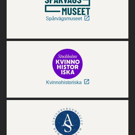
Spårvägsmuseet
Kvinnohistoriska