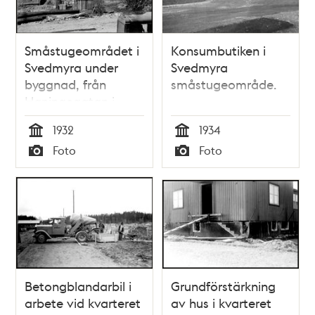
Småstugeområdet i
Konsumbutiken i
Svedmyra under
Svedmyra
byggnad, från
småstugeområde.
Haningegatan i
riktning mot
1932
1934
Gammelby
Tid
Tid
Foto
Foto
Typ
Typ
Betongblandarbil i
Grundförstärkning
arbete vid kvarteret
av hus i kvarteret