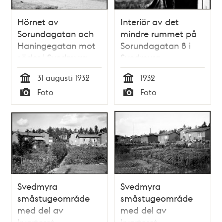
Hörnet av
Interiör av det
Sorundagatan och
mindre rummet på
Haningegatan mot
Sorundagatan 8 i
söder i Svedmyra
Svedmyra
småstugeområde
småstugeområde
31 augusti 1932
1932
Tid
Tid
Foto
Foto
Typ
Typ
Svedmyra
Svedmyra
småstugeområde
småstugeområde
med del av
med del av
kvarteret
kvarteret