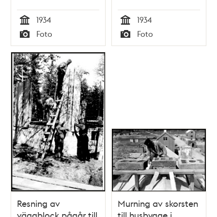
Dombrevet
Dombrevet
1934
1934
Tid
Tid
Foto
Foto
Typ
Typ
Resning av
Murning av skorsten
väggblock pågår till
till husbygge i