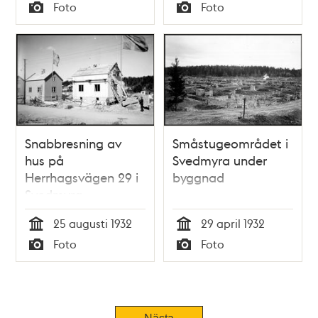
Tid
Tid
Foto
Foto
Typ
Typ
Snabbresning av
Småstugeområdet i
hus på
Svedmyra under
Herrhagsvägen 29 i
byggnad
Svedmyra
småstugeområde
25 augusti 1932
29 april 1932
Tid
Tid
Foto
Foto
Typ
Typ