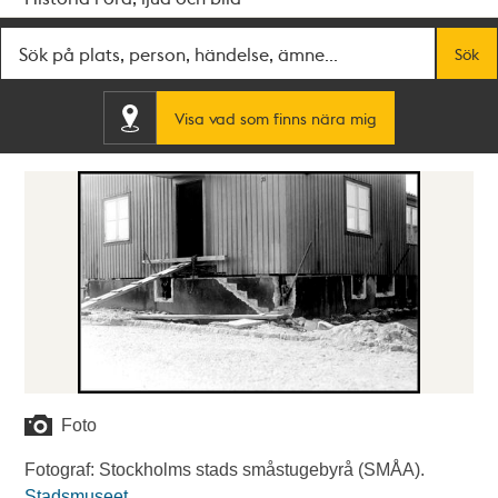
Fritextsök
Sök
Visa vad som finns nära mig
Foto
Fotograf: Stockholms stads småstugebyrå (SMÅA).
Stadsmuseet