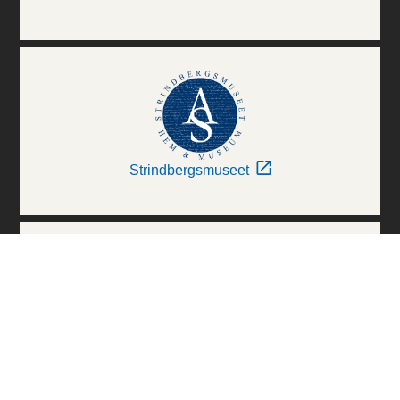
Strindbergsmuseet
Thielska Galleriet