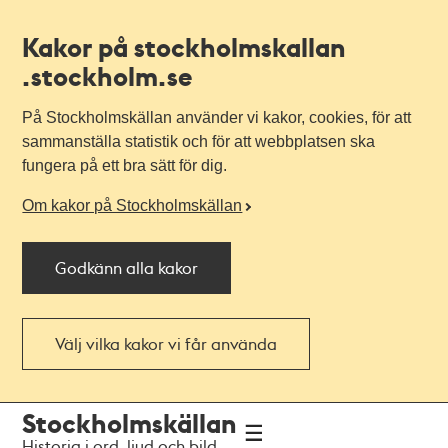
Kakor på stockholmskallan
.stockholm.se
På Stockholmskällan använder vi kakor, cookies, för att
sammanställa statistik och för att webbplatsen ska
fungera på ett bra sätt för dig.
Om kakor på Stockholmskällan
Godkänn alla kakor
Välj vilka kakor vi får använda
Till
Till
Stockholmskällan
navigationen
huvudinnehållet
Historia i ord, ljud och bild