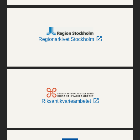
Regionarkivet Stockholm
Riksantikvarieämbetet