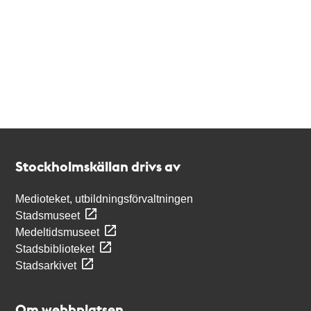
Kontakt
Stockholmskällan
Stockholmskällan drivs av
Medioteket, utbildningsförvaltningen
Stadsmuseet
Medeltidsmuseet
Stadsbiblioteket
Stadsarkivet
Om webbplatsen