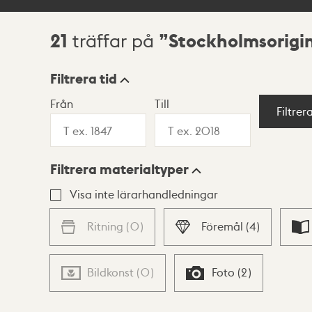
21
Stockholmsorigi
träffar på
Sökresultat
Filtrera tid
Från
Till
Visningsläge
Filtrer
Filtrera materialtyper
Lista
Karta
Visa inte lärarhandledningar
Ritning
(
0
)
Föremål
(
4
)
Bildkonst
(
0
)
Foto
(
2
)