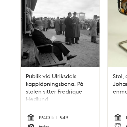
Publik vid Ulriksdals
Stol,
kapplöpningsbana. På
Joha
stolen sitter Fredrique
enma
Hedlund
1940 till 1949
Tid
Tid
Foto