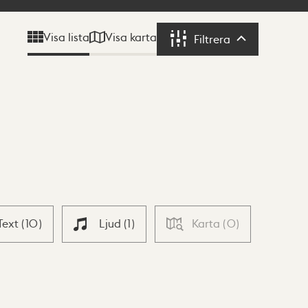
Visa karta
Visa lista
Filtrera
Filtrera
Text
(
10
)
Ljud
(
1
)
Karta
(
0
)