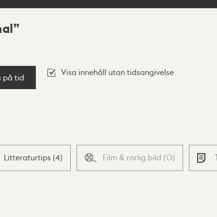
nal
Visa innehåll utan tidsangivelse
a på tid
Litteraturtips
(
4
)
Film & rörlig bild
(
0
)