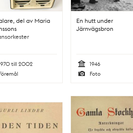
lare, del av Maria
En hutt under
nssons
Järnvägsbron
nsorkester
1970 till 2002
1946
Tid
Föremål
Foto
Typ