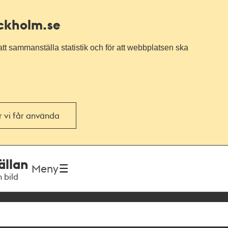
ockholm.se
tt sammanställa statistik och för att webbplatsen ska
or vi får använda
ällan
Meny
h bild