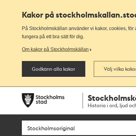
Kakor på stockholmskallan
.st
På Stockholmskällan använder vi kakor, cookies, för a
fungera på ett bra sätt för dig.
Om kakor på Stockholmskällan
Godkänn alla kakor
Välj vilka kak
Till
Till
Stockholmsk
navigationen
huvudinnehållet
Historia i ord, ljud oc
Sök
Fritextsök