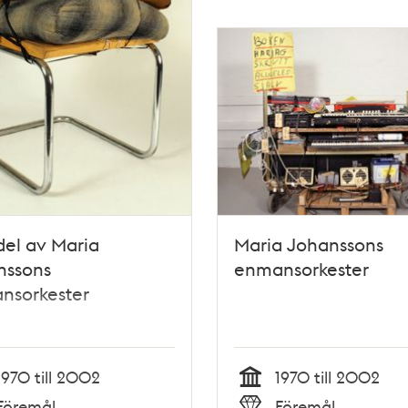
 del av Maria
Maria Johanssons
nssons
enmansorkester
nsorkester
1970 till 2002
1970 till 2002
Tid
Föremål
Föremål