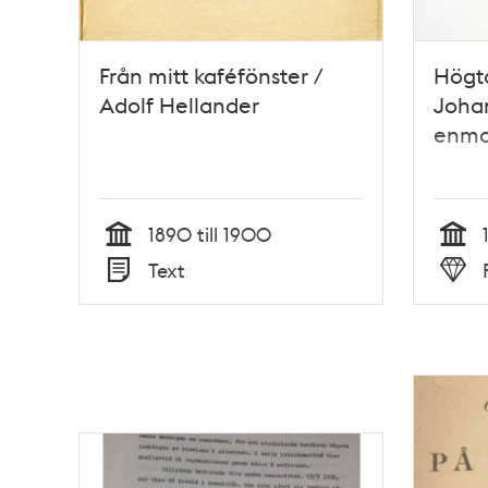
Från mitt kaféfönster /
Högta
Adolf Hellander
Joha
enma
1890 till 1900
Tid
Tid
Text
Typ
Typ