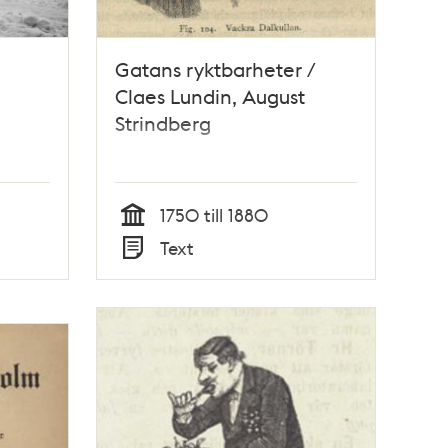
Gatans ryktbarheter /
Claes Lundin, August
Strindberg
1750 till 1880
Tid
Text
Typ