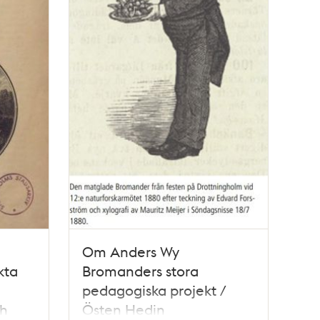
Om Anders Wy
kta
Bromanders stora
pedagogiska projekt /
ch
Östen Hedin