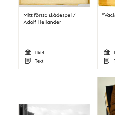
Mitt första skådespel /
"Vack
Adolf Hellander
1864
Tid
Tid
Text
Typ
Typ