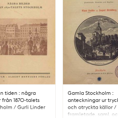
n tiden : några
Gamla Stockholm :
r från 1870-talets
anteckningar ur tryc
holm / Gurli Linder
och otryckta källor /
framletade, saml. o