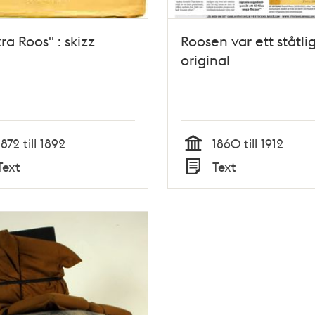
ra Roos" : skizz
Roosen var ett ståtlig
original
1872 till 1892
1860 till 1912
Tid
Text
Text
Typ