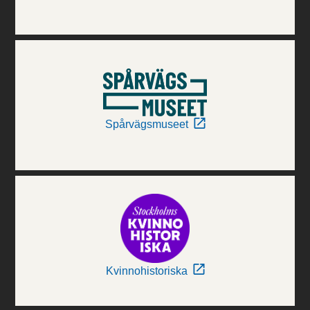
Spårvägsmuseet
Kvinnohistoriska