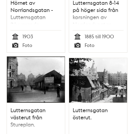
Hörnet av
Lutternsgatan 8-14
Norrlandsgatan -
på höger sida från
Lutternsgatan
korsningen av
(Nuvarande
Norrlandsgatan
Kungsgatan)
västerut.
1903
1885 till 1900
Lutternsgatan från
Tid
Tid
Foto
Foto
Stureplan till
Typ
Typ
Sveavägen
urschaktades
genom
Brunkebergsåsen
1905-1911 och fick
namnet Kungsgatan
Lutternsgatan
Lutternsgatan
västerut från
österut.
Stureplan.