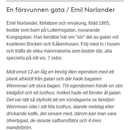
En försvunnen gata / Emil Norlander
Emil Norlander, författare och revykung, född 1865,
bodde som barn på Lutternsgatan, nuvarande
Kungsgatan. Han berättar här om ”sin” del av gatan vid
kvarteren Bocken och Kåkenhusen. Följ med in i husen
och träffa de olika människorna som bodde där, alla
speciella på sitt vis. 7 sidor.
Midt emot 12-an låg en trevlig liten egendom med ett
plank afskildt från gatan och där hade bagaren
Wennman sitt stora bageri. Till egendomen hörde en stor
trädgård och ett lusthus, hvilket hade ett fönster åt gatan.
Det var rätt så idylliskt att om söndagarna se familjen
Wennman sitta i sitt lilla lusthus, ätande middag eller
drickande kaffe, det senare med, därom kan man vara
öfvertygad, de raraste saffransflätor och 4-öres
mandelbrön.