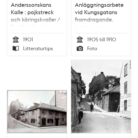
Anderssonskans
Anläggningsarbete
Kalle : pojkstreck
vid Kungsgatans
och käringskvaller /
framdragande.
Emil Norlander
Lutternsgatan
sprängdes och
1901
1905 till 1910
urschaktades
Tid
Tid
Litteraturtips
Foto
genom
Typ
Typ
Brunkebergsåsen
1905-1911. T.h.
Lutternsgatan 12 A
och B i kv.
Kåkenhusen, nu
Kungsgatan 8-10