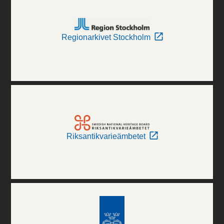
Regionarkivet Stockholm
Riksantikvarieämbetet