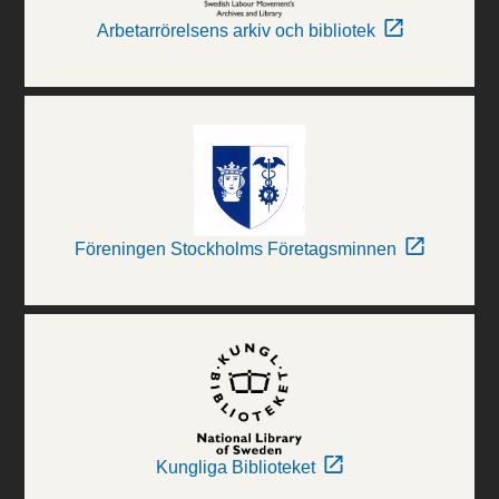
Arbetarrörelsens arkiv och bibliotek
Föreningen Stockholms Företagsminnen
Kungliga Biblioteket