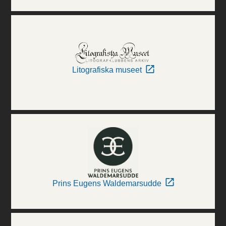
Litografiska museet
Prins Eugens Waldemarsudde