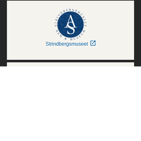
Strindbergsmuseet
Thielska Galleriet