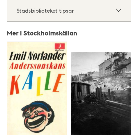
Stadsbiblioteket tipsar
Mer i Stockholmskällan
Relaterade
poster
och
teman