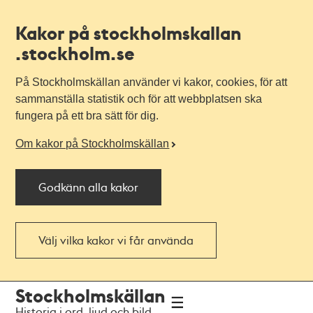
Kakor på stockholmskallan
.stockholm.se
På Stockholmskällan använder vi kakor, cookies, för att
sammanställa statistik och för att webbplatsen ska
fungera på ett bra sätt för dig.
Om kakor på Stockholmskällan
Godkänn alla kakor
Välj vilka kakor vi får använda
Till
Till
Stockholmskällan
navigationen
huvudinnehållet
Historia i ord, ljud och bild