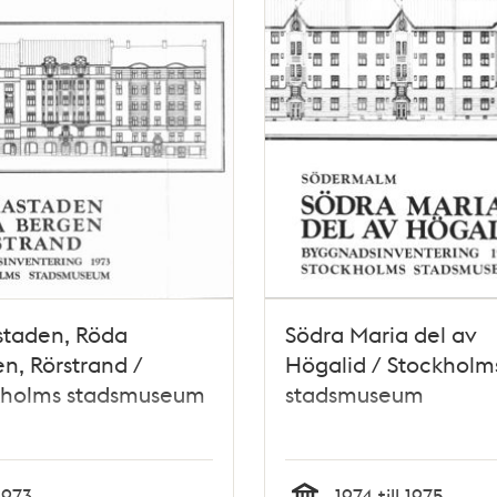
staden, Röda
Södra Maria del av
n, Rörstrand /
Högalid / Stockholm
kholms stadsmuseum
stadsmuseum
1973
1974 till 1975