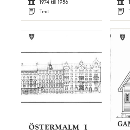
1974 till 1986
Tid
Tid
Text
Typ
Typ