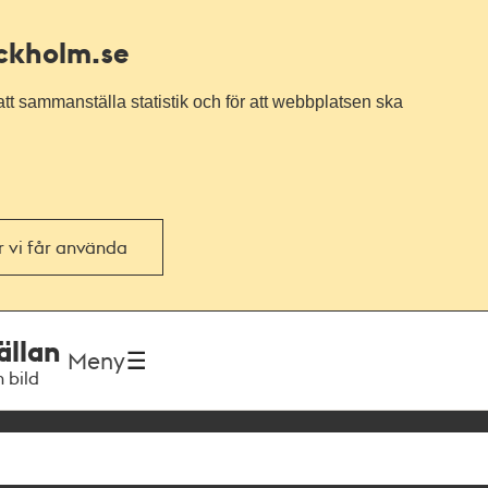
ockholm.se
tt sammanställa statistik och för att webbplatsen ska
or vi får använda
ällan
Meny
h bild