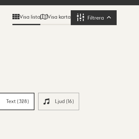
Visa karta
Visa lista
Filtrera
Filtrera
Text
(
328
)
Ljud
(
16
)