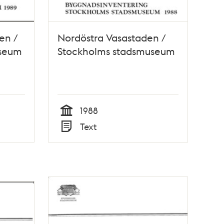
en /
Nordöstra Vasastaden /
useum
Stockholms stadsmuseum
1988
Tid
Text
Typ