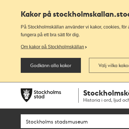
Kakor på stockholmskallan
.st
På Stockholmskällan använder vi kakor, cookies, för a
fungera på ett bra sätt för dig.
Om kakor på Stockholmskällan
Godkänn alla kakor
Välj vilka kak
Till
Till
Stockholmsk
navigationen
huvudinnehållet
Historia i ord, ljud oc
Sök
Fritextsök