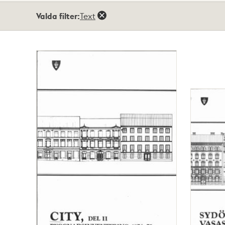
Totalt
Valda filter:
Text
328
träffar