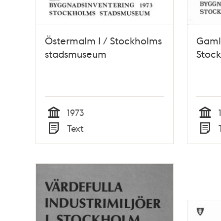
Östermalm I / Stockholms
Gaml
stadsmuseum
Stoc
1973
Tid
Tid
Text
Typ
Typ