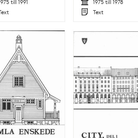
1975 till 1991
1975 till 1978
Tid
Text
Text
Typ