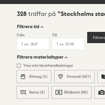
328
Stockholms st
träffar på
Sökresultat
Filtrera tid
Från
Till
Visningsläge
Filtrer
Filtrera materialtyper
Lista
Karta
Visa inte lärarhandledningar
Ritning
(
5
)
Föremål
(
160
)
Karta
(
2
)
Bildkonst
(
82
)