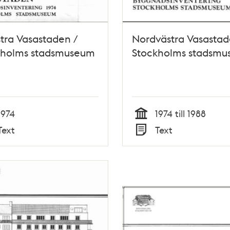
tra Vasastaden /
Nordvästra Vasastad
kholms stadsmuseum
Stockholms stadsm
1974
1974 till 1988
Tid
Text
Text
Typ