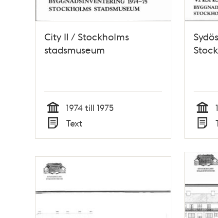
City II / Stockholms
Sydös
stadsmuseum
Stoc
1974 till 1975
Tid
Tid
Text
Typ
Typ