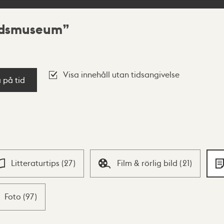
adsmuseum
Visa innehåll utan tidsangivelse
a på tid
Litteraturtips
(
27
)
Film & rörlig bild
(
21
)
Foto
(
97
)