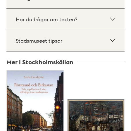
Har du frågor om texten?
Stadsmuseet tipsar
Mer i Stockholmskällan
Relaterade
poster
och
teman