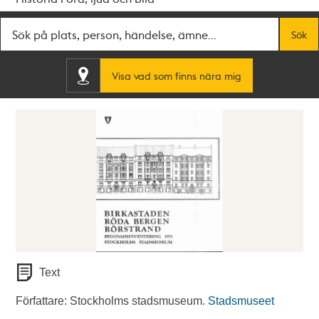
Fritextsök
Sök
Visa vad som finns nära mig
Text
Författare: Stockholms stadsmuseum.
Stadsmuseet