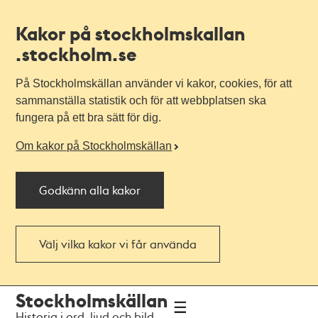
Kakor på stockholmskallan
.stockholm.se
På Stockholmskällan använder vi kakor, cookies, för att
sammanställa statistik och för att webbplatsen ska
fungera på ett bra sätt för dig.
Om kakor på Stockholmskällan
Godkänn alla kakor
Välj vilka kakor vi får använda
Till
Till
Stockholmskällan
navigationen
huvudinnehållet
Historia i ord, ljud och bild