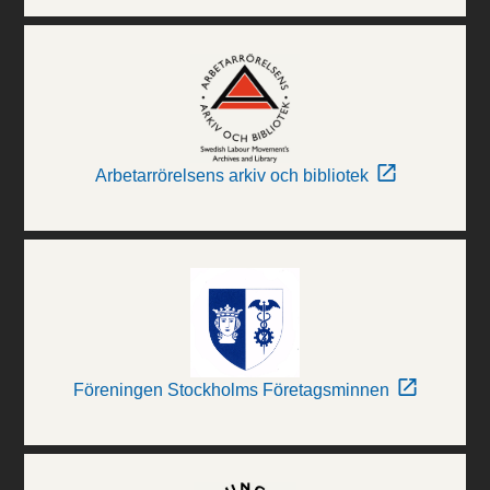
Arbetarrörelsens arkiv och bibliotek
Föreningen Stockholms Företagsminnen