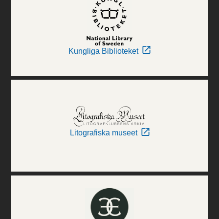
Kungliga Biblioteket
Litografiska museet