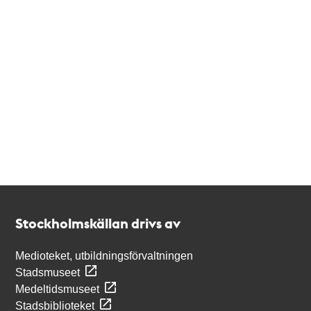
Kontakt
Stockholmskällan
Stockholmskällan drivs av
Medioteket, utbildningsförvaltningen
Stadsmuseet
Medeltidsmuseet
Stadsbiblioteket