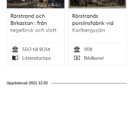
Rörstrand och
Rörstrands
Birkastan : från
porslinsfabrik vid
tegelbruk och slott
Karlbergssjön
till hippa
innerstadskvarter /
550 till 2014
1918
Anna Lundqvist
Tid
Tid
Litteraturtips
Bildkonst
Typ
Typ
Uppdaterad
2021-12-02