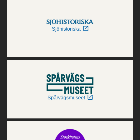
Sjöhistoriska
Spårvägsmuseet