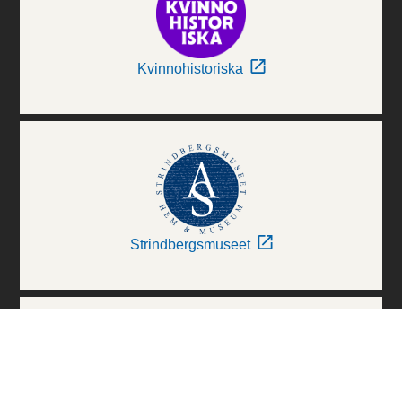
Kvinnohistoriska
Strindbergsmuseet