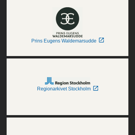
Prins Eugens Waldemarsudde
Regionarkivet Stockholm