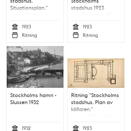
stadshus.
Stockholms
Situationsplan."
stadshus 1923
(uppmätningsritning
(samlingspost, 18
1923)
ritningar)
1923
1923
Tid
Tid
Ritning
Ritning
Typ
Typ
Stockholms hamn -
Ritning "Stockholms
Slussen 1932
stadshus. Plan av
källaren."
(uppmätningsritning
1923)
1932
1923