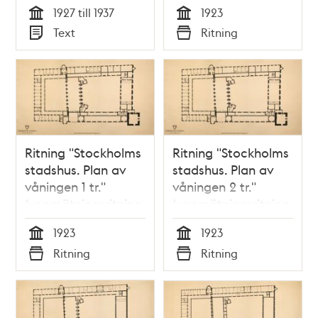
sammanställda till
längan."
1927 till 1937
1923
Stockholms
(uppmätningsritning
Tid
Tid
Text
Ritning
småstugeföreningars
1923)
Typ
Typ
10-årsjubileum i
Stadshuset den 2
oktober 1937
Ritning "Stockholms
Ritning "Stockholms
stadshus. Plan av
stadshus. Plan av
våningen 1 tr."
våningen 2 tr."
(uppmätningsritning
(uppmätningsritning
1923)
1923)
1923
1923
Tid
Tid
Ritning
Ritning
Typ
Typ