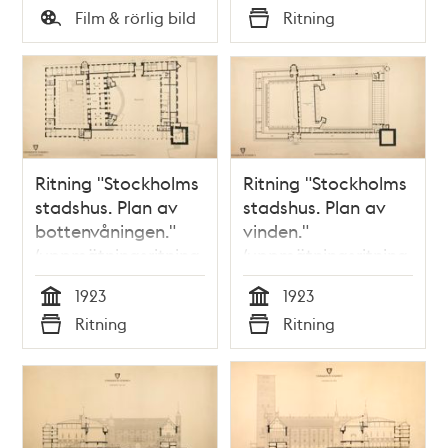
Tid
Tid
Film & rörlig bild
Ritning
Typ
Typ
Ritning "Stockholms
Ritning "Stockholms
stadshus. Plan av
stadshus. Plan av
bottenvåningen."
vinden."
(uppmätningsritning
(uppmätningsritning
1923)
1923)
1923
1923
Tid
Tid
Ritning
Ritning
Typ
Typ