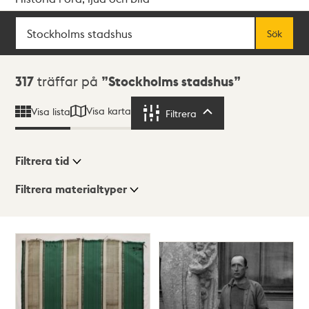
Sök
Fritextsök
Sök
Sökresultat
317
träffar på
Stockholms stadshus
Visa karta
Visa lista
Filtrera
Filtrera
Filtrera tid
Filtrera materialtyper
Visningsläge
Totalt
317
träffar
Lista
Karta