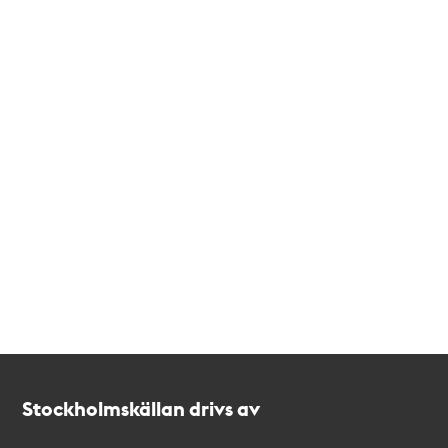
Kontakt
Stockholmskällan
Stockholmskällan drivs av