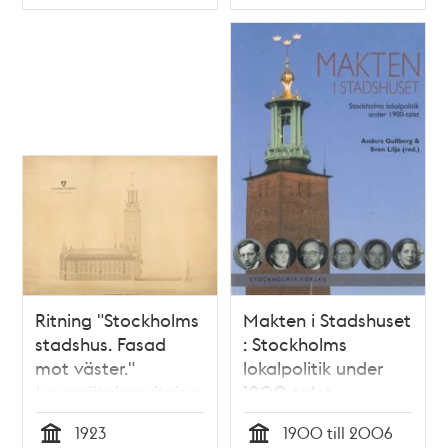
Typ
Typ
Ritning "Stockholms
Makten i Stadshuset
stadshus. Fasad
: Stockholms
mot väster."
lokalpolitik under
(uppmätningsritning
1900-talet
1923)
1923
1900 till 2006