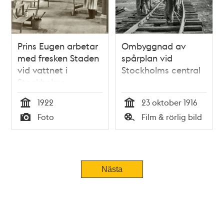
Prins Eugen arbetar
Ombyggnad av
med fresken Staden
spårplan vid
vid vattnet i
Stockholms central
Stockholms
stadshus
1922
23 oktober 1916
Tid
Tid
Foto
Film & rörlig bild
Typ
Typ
Nästa