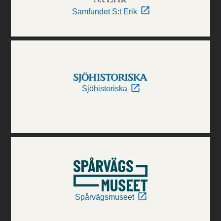
Samfundet S:t Erik
Sjöhistoriska
Spårvägsmuseet