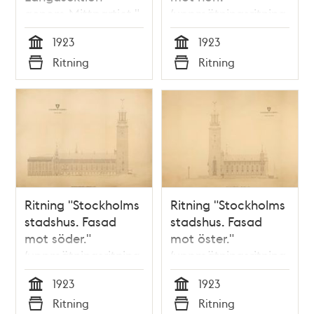
genom Mittpartiet."
(uppmätningsritning
(uppmätningsritning
1923)
1923
1923
1923)
Tid
Tid
Ritning
Ritning
Typ
Typ
Ritning "Stockholms
Ritning "Stockholms
stadshus. Fasad
stadshus. Fasad
mot söder."
mot öster."
(uppmätningsritning
(uppmätningsritning
1923)
1923)
1923
1923
Tid
Tid
Ritning
Ritning