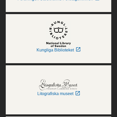
Kungliga Biblioteket
Litografiska museet