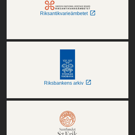
Riksantikvarieämbetet
Riksbankens arkiv