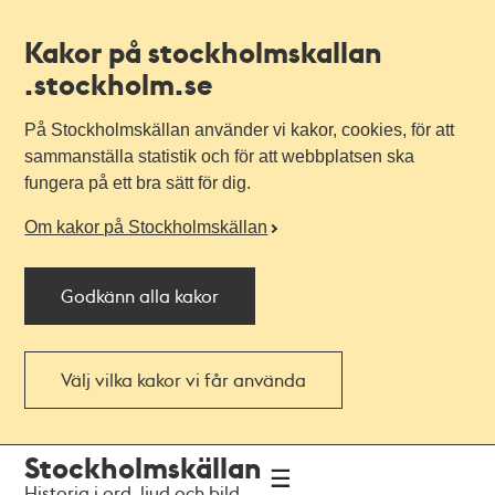
Kakor på stockholmskallan
.stockholm.se
På Stockholmskällan använder vi kakor, cookies, för att
sammanställa statistik och för att webbplatsen ska
fungera på ett bra sätt för dig.
Om kakor på Stockholmskällan
Godkänn alla kakor
Välj vilka kakor vi får använda
Till
Till
Stockholmskällan
navigationen
huvudinnehållet
Historia i ord, ljud och bild