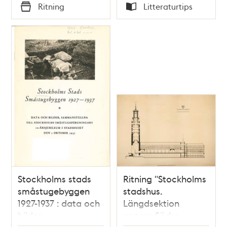
Tid
Tid
Ritning
Litteraturtips
Typ
Typ
Stockholms stads
Ritning "Stockholms
småstugebyggen
stadshus.
1927-1937 : data och
Längdsektion
bilder
genom Södra