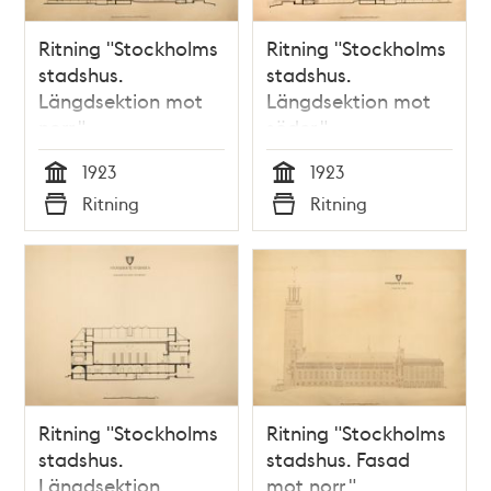
Ritning "Stockholms
Ritning "Stockholms
stadshus.
stadshus.
Längdsektion mot
Längdsektion mot
norr."
söder."
(uppmätningsritning
(uppmätningsritning
1923
1923
1923)
1923)
Tid
Tid
Ritning
Ritning
Typ
Typ
Ritning "Stockholms
Ritning "Stockholms
stadshus.
stadshus. Fasad
Längdsektion
mot norr."