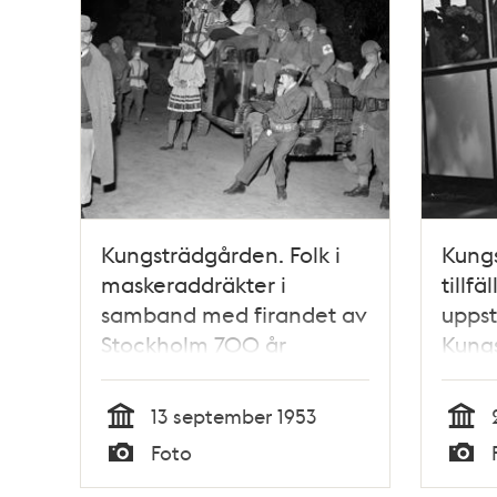
Kungsträdgården. Folk i
Kungs
maskeraddräkter i
tillfä
samband med firandet av
uppst
Stockholm 700 år
Kungs
samb
Stoc
13 september 1953
jubil
Tid
Tid
Foto
Typ
Typ