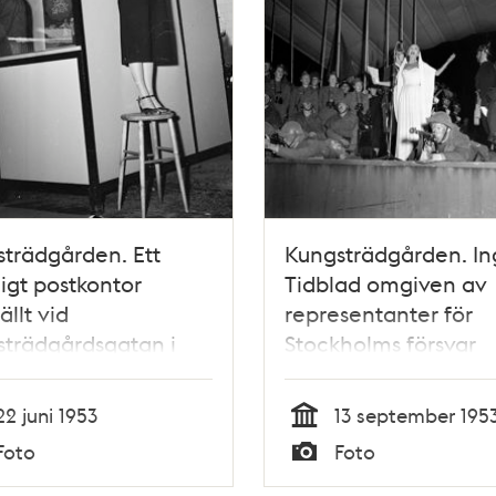
trädgården. Ett
Kungsträdgården. In
lligt postkontor
Tidblad omgiven av
ällt vid
representanter för
trädgårdsgatan i
Stockholms försvar
and med firandet av
genom tiderna. Sista
kholms 700 års
programpunkten vid
22 juni 1953
13 september 195
eum.
Stockholms 700- års
Tid
Foto
Foto
firande
Typ