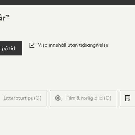
år
Visa innehåll utan tidsangivelse
a på tid
Litteraturtips
(
0
)
Film & rörlig bild
(
0
)