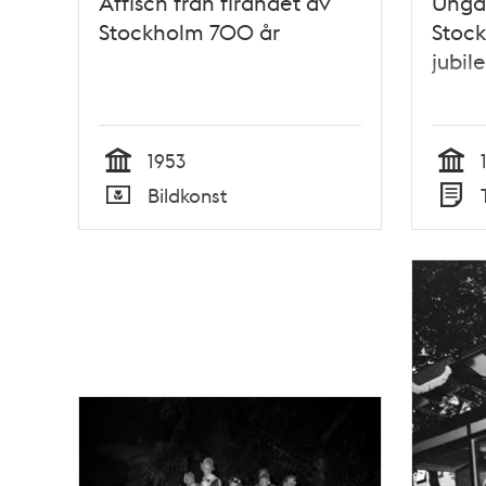
Affisch från firandet av
Ungd
Stockholm 700 år
Stoc
jubil
1953
Tid
Tid
Bildkonst
Typ
Typ