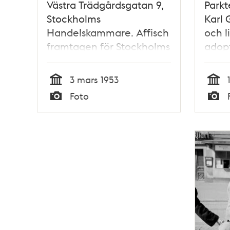
Västra Trädgårdsgatan 9,
Parkt
Stockholms
Karl 
Handelskammare. Affisch
och l
framtagen för Stockholms
adopt
700-års jubileum.
med 
Skulpturen Bågspännaren
Stoc
3 mars 1953
av konstnären Christian
jubil
Tid
Tid
Foto
Eriksson
Typ
Typ