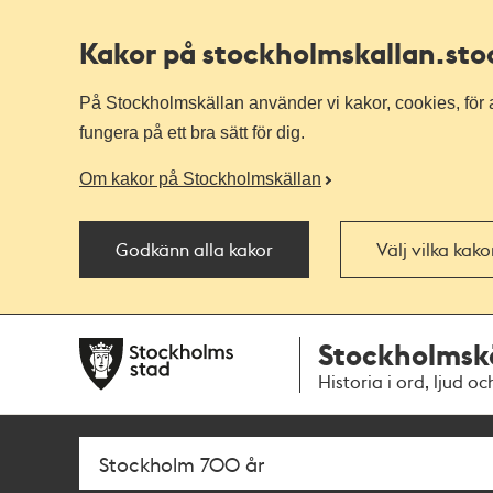
Kakor på stockholmskallan
.st
På Stockholmskällan använder vi kakor, cookies, för a
fungera på ett bra sätt för dig.
Om kakor på Stockholmskällan
Godkänn alla kakor
Välj vilka kak
Till
Till
Stockholmsk
navigationen
huvudinnehållet
Historia i ord, ljud oc
Sök
Fritextsök