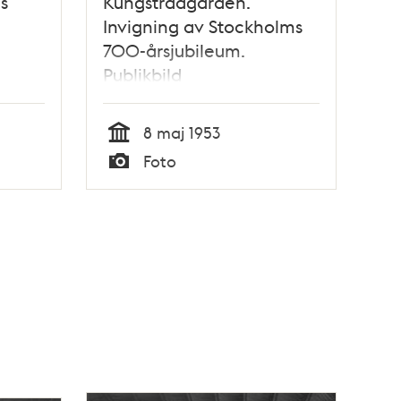
s
Kungsträdgården.
Invigning av Stockholms
700-årsjubileum.
Publikbild
8 maj 1953
Tid
Foto
Typ