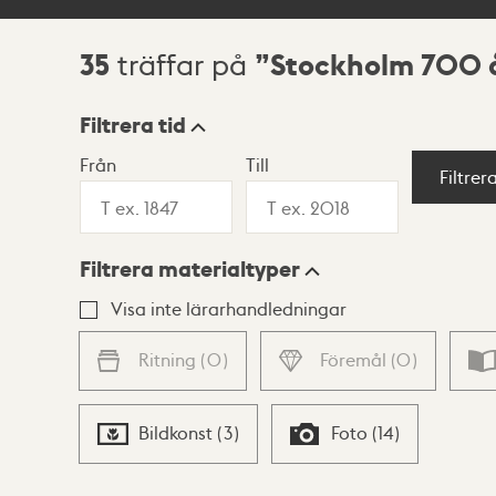
35
Stockholm 700 
träffar på
Sökresultat
Filtrera tid
Från
Till
Visningsläge
Filtrer
Filtrera materialtyper
Lista
Karta
Visa inte lärarhandledningar
Ritning
(
0
)
Föremål
(
0
)
Bildkonst
(
3
)
Foto
(
14
)