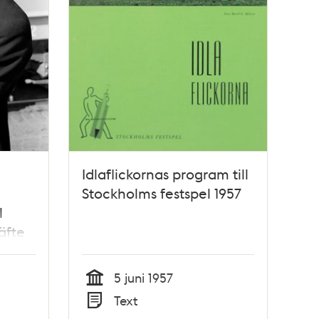
Idlaflickornas program till
Stockholms festspel 1957
l
äfte
ftet
5 juni 1957
Tid
Text
Typ