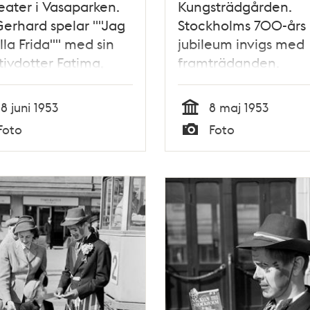
eater i Vasaparken.
Kungsträdgården.
Gerhard spelar ""Jag
Stockholms 700-års
illa Frida"" med sin
jubileum invigs med
ivdotter Fatima,
framträdanden.
anledning av
Kungaparet och
kholms 700-års
prinsessan Sibylla sit
18 juni 1953
8 maj 1953
eum
inlindade i filtar och 
Tid
Foto
Foto
Typ