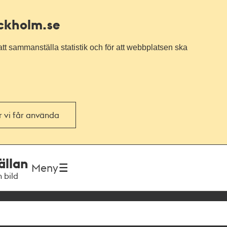
ockholm.se
tt sammanställa statistik och för att webbplatsen ska
or vi får använda
ällan
Meny
h bild