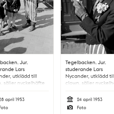
backen. Jur.
Tegelbacken. Jur.
rande Lars
studerande Lars
der, utklädd till
Nycander, utklädd til
, säljer nyckelhäfte
clown, säljer nyckelh
"nycklar"" till
med ""nycklar"" till
holm. Nyckelhäftet
Stockholm. Nyckelhä
28 april 1953
24 april 1953
åller
innehåller
Tid
Foto
Foto
tkuponger till
rabattkuponger till
Typ