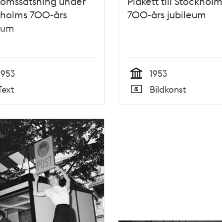
omssatsning under
Plakett till Stockholm
kholms 700-års
700-års jubileum
eum
1953
1953
Tid
Text
Bildkonst
Typ