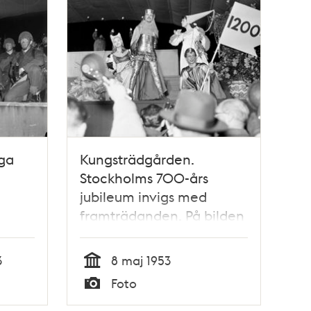
ga
Kungsträdgården.
Stockholms 700-års
jubileum invigs med
framträdanden. På bilden
ser vi 1200-talets avsnitt i
festtåget
3
8 maj 1953
Tid
Foto
Typ