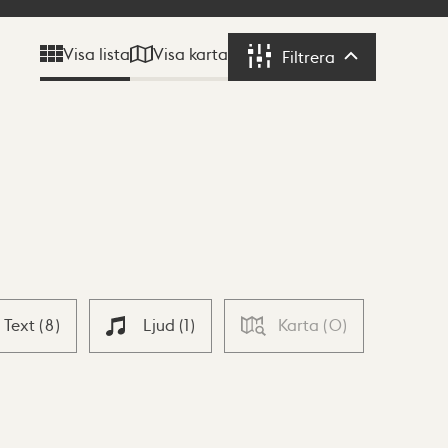
Visa karta
Visa lista
Filtrera
Filtrera
Text
(
8
)
Ljud
(
1
)
Karta
(
0
)