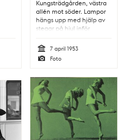
Kungsträdgården, västra
allén mot söder. Lampor
hängs upp med hjälp av
stegar på hjul inför
firandet av Stockholms
ter
700-års jubileum
7 april 1953
tittar
Tid
Foto
Typ