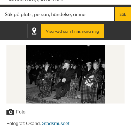
Fritextsök
Sök
Visa vad som finns nära mig
Foto
Fotograf: Okänd.
Stadsmuseet