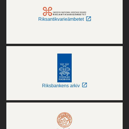
Riksantikvarieämbetet
Riksbankens arkiv