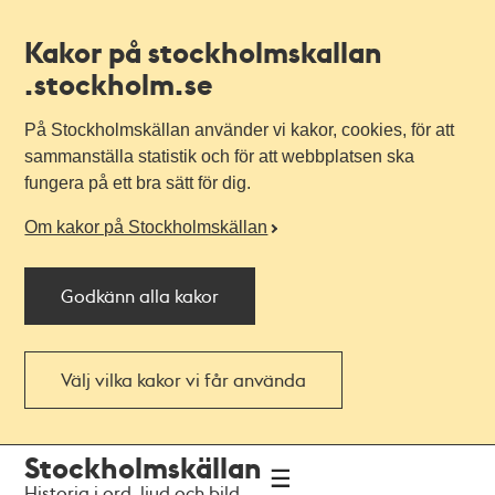
Kakor på stockholmskallan
.stockholm.se
På Stockholmskällan använder vi kakor, cookies, för att
sammanställa statistik och för att webbplatsen ska
fungera på ett bra sätt för dig.
Om kakor på Stockholmskällan
Godkänn alla kakor
Välj vilka kakor vi får använda
Till
Till
Stockholmskällan
navigationen
huvudinnehållet
Historia i ord, ljud och bild