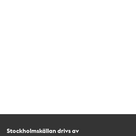
Kontakt
Stockholmskällan
Stockholmskällan drivs av