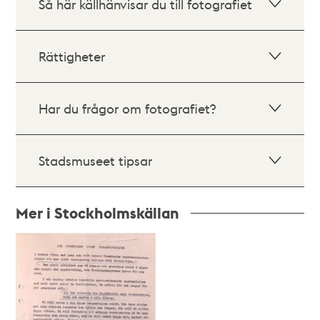
Så här källhänvisar du till fotografiet
Rättigheter
Har du frågor om fotografiet?
Stadsmuseet tipsar
Mer i Stockholmskällan
Relaterade
poster
och
teman