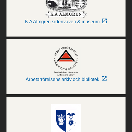
K A Almgren sidenväveri & museum
Arbetarrörelsens arkiv och bibliotek