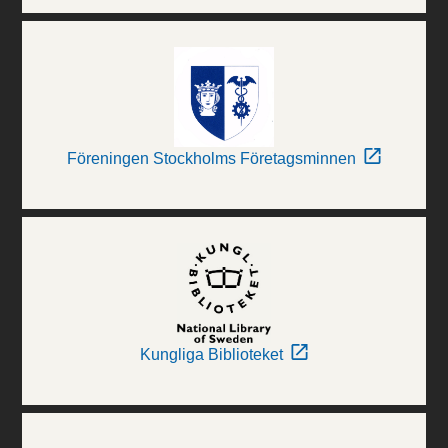
Föreningen Stockholms Företagsminnen
Kungliga Biblioteket