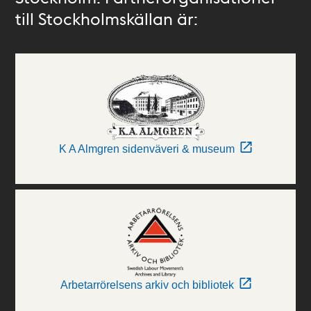
till Stockholmskällan är:
K A Almgren sidenväveri & museum
Arbetarrörelsens arkiv och bibliotek