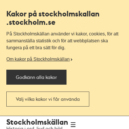
Kakor på stockholmskallan
.stockholm.se
På Stockholmskällan använder vi kakor, cookies, för att
sammanställa statistik och för att webbplatsen ska
fungera på ett bra sätt för dig.
Om kakor på Stockholmskällan
Godkänn alla kakor
Välj vilka kakor vi får använda
Till
Till
Stockholmskällan
navigationen
huvudinnehållet
Historia i ord, ljud och bild