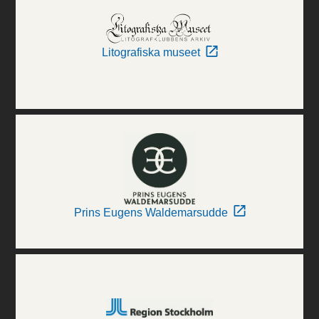
Litografiska museet
Prins Eugens Waldemarsudde