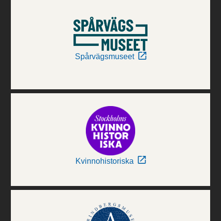
Spårvägsmuseet
Kvinnohistoriska