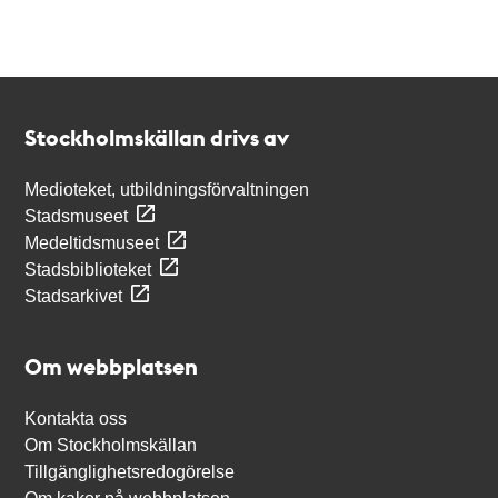
Kontakt
Stockholmskällan
Stockholmskällan drivs av
Medioteket, utbildningsförvaltningen
Stadsmuseet
Medeltidsmuseet
Stadsbiblioteket
Stadsarkivet
Om webbplatsen
Kontakta oss
Om Stockholmskällan
Tillgänglighetsredogörelse