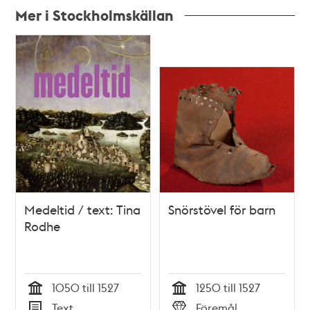
Mer i Stockholmskällan
Relaterade
poster
och
teman
Medeltid / text: Tina
Snörstövel för barn
Rodhe
1050 till 1527
1250 till 1527
Tid
Tid
Text
Föremål