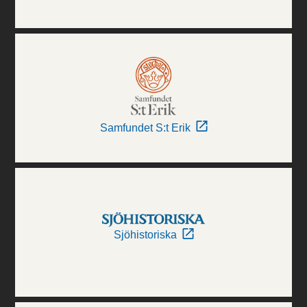
Samfundet S:t Erik
Sjöhistoriska