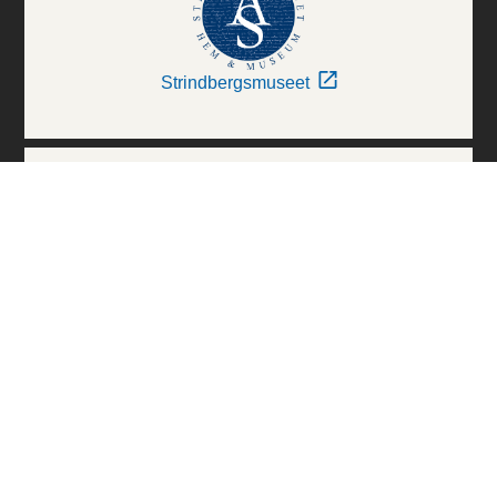
Strindbergsmuseet
Thielska Galleriet
Världskulturmuseerna