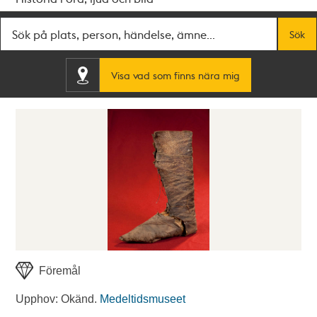
Fritextsök
Sök
Visa vad som finns nära mig
Föremål
Upphov: Okänd.
Medeltidsmuseet