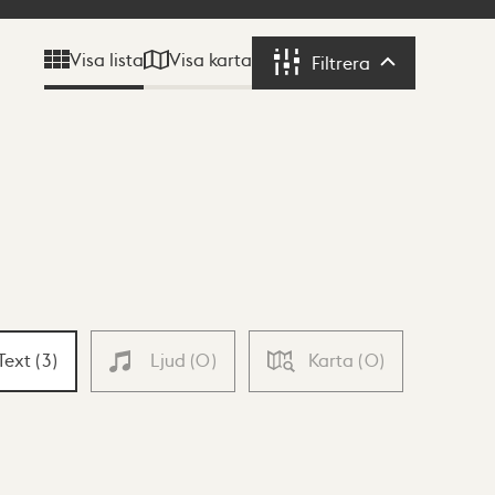
Visa karta
Visa lista
Filtrera
Filtrera
Text
(
3
)
Ljud
(
0
)
Karta
(
0
)