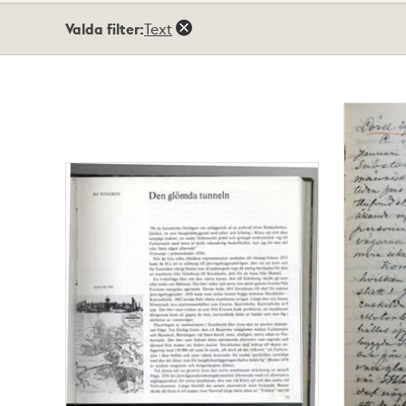
Totalt
Valda filter:
Text
3
träffar