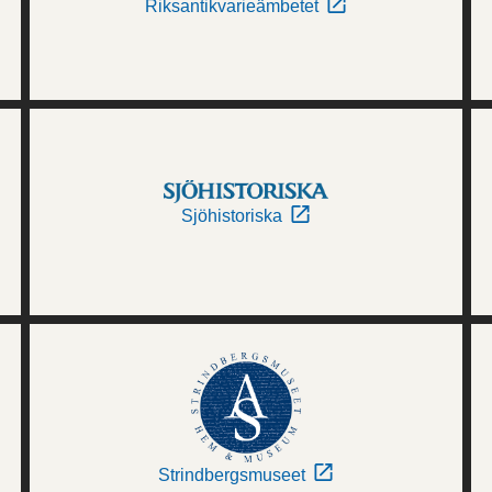
Riksantikvarieämbetet
Sjöhistoriska
Strindbergsmuseet