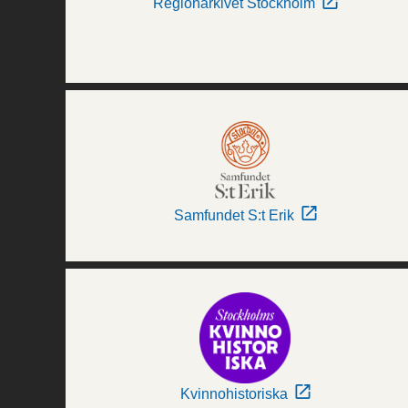
Regionarkivet Stockholm
Samfundet S:t Erik
Kvinnohistoriska