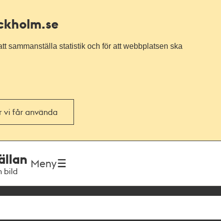
ockholm.se
tt sammanställa statistik och för att webbplatsen ska
or vi får använda
ällan
Meny
h bild