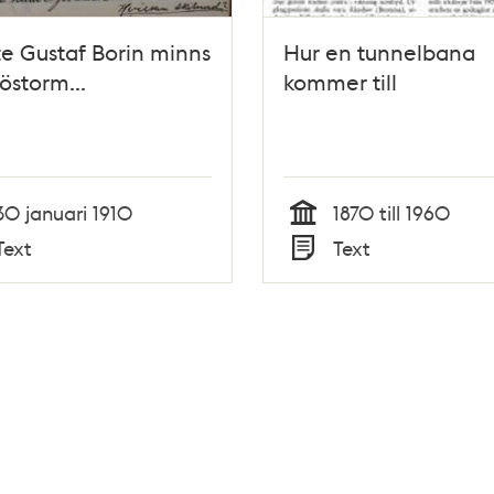
e Gustaf Borin minns
Hur en tunnelbana
östorm...
kommer till
30 januari 1910
1870 till 1960
Tid
Text
Text
Typ