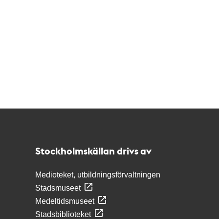
Kontakt
Stockholmskällan
Stockholmskällan drivs av
Medioteket, utbildningsförvaltningen
Stadsmuseet
Medeltidsmuseet
Stadsbiblioteket