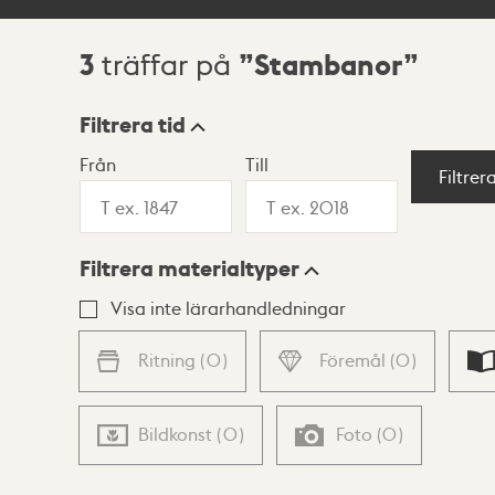
3
Stambanor
träffar på
Sökresultat
Filtrera tid
Från
Till
Visningsläge
Filtrer
Filtrera materialtyper
Lista
Karta
Visa inte lärarhandledningar
Ritning
(
0
)
Föremål
(
0
)
Bildkonst
(
0
)
Foto
(
0
)