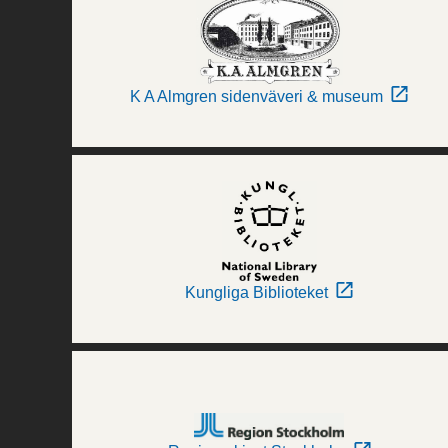
K A Almgren sidenväveri & museum
Kungliga Biblioteket