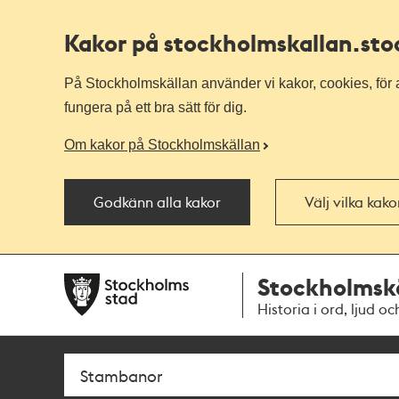
Kakor på stockholmskallan
.st
På Stockholmskällan använder vi kakor, cookies, för a
fungera på ett bra sätt för dig.
Om kakor på Stockholmskällan
Godkänn alla kakor
Välj vilka kak
Till
Till
Stockholmsk
navigationen
huvudinnehållet
Historia i ord, ljud oc
Sök
Fritextsök