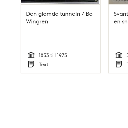
Den glömda tunneln / Bo
Svant
Wingren
en sn
1853 till 1975
Tid
Tid
Text
Typ
Typ