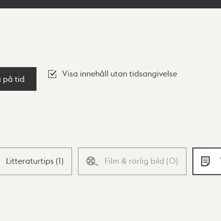
Visa innehåll utan tidsangivelse
a på tid
Litteraturtips
(
1
)
Film & rörlig bild
(
0
)