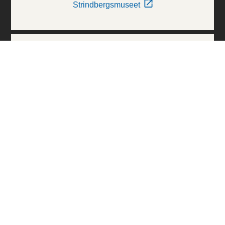
Strindbergsmuseet
Thielska Galleriet
Världskulturmuseerna