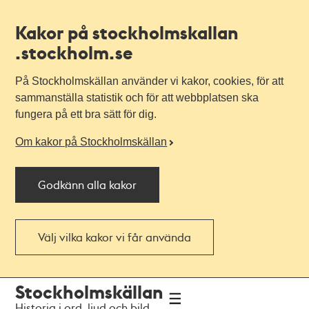
Kakor på stockholmskallan
.stockholm.se
På Stockholmskällan använder vi kakor, cookies, för att
sammanställa statistik och för att webbplatsen ska
fungera på ett bra sätt för dig.
Om kakor på Stockholmskällan
Godkänn alla kakor
Välj vilka kakor vi får använda
Till
Till
Stockholmskällan
navigationen
huvudinnehållet
Historia i ord, ljud och bild