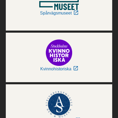
Spårvägsmuseet
Kvinnohistoriska