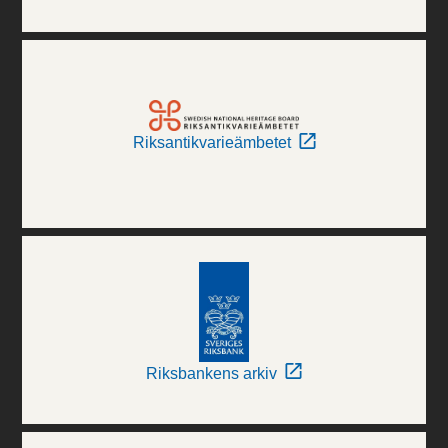
Riksantikvarieämbetet
Riksbankens arkiv