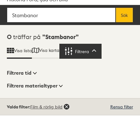
Sök
Fritextsök
Sök
Sökresultat
0
träffar på
Stambanor
Visa karta
Visa lista
Filtrera
Filtrera
Filtrera tid
Filtrera materialtyper
Visningsläge
Totalt
Valda filter:
Film & rörlig bild
Rensa filter
0
träffar
Lista
Karta