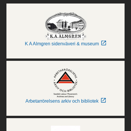
K A Almgren sidenväveri & museum
Arbetarrörelsens arkiv och bibliotek