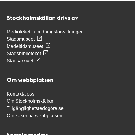
Kontakt
Stockholmskällan
Stockholmskällan drivs av
Medioteket, utbildningsförvaltningen
Stadsmuseet
Medeltidsmuseet
Stadsbiblioteket
Stadsarkivet
Om webbplatsen
Kontakta oss
Om Stockholmskällan
Tillgänglighetsredogörelse
Om kakor på webbplatsen
Sociala medier