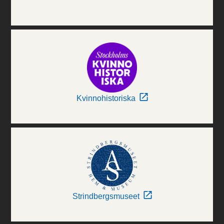
Kvinnohistoriska
Strindbergsmuseet