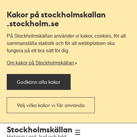
Kakor på stockholmskallan
.stockholm.se
På Stockholmskällan använder vi kakor, cookies, för att
sammanställa statistik och för att webbplatsen ska
fungera på ett bra sätt för dig.
Om kakor på Stockholmskällan
Godkänn alla kakor
Välj vilka kakor vi får använda
Till
Till
Stockholmskällan
navigationen
huvudinnehållet
Historia i ord, ljud och bild