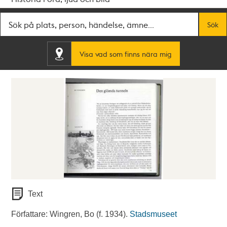
Fritextsök
Sök
Visa vad som finns nära mig
Text
Författare: Wingren, Bo (f. 1934).
Stadsmuseet