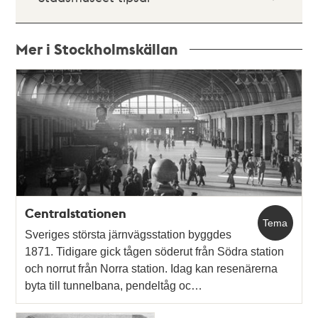
Mer i Stockholmskällan
Relaterade
poster
och
teman
Centralstationen
Tema
Sveriges största järnvägsstation byggdes
1871. Tidigare gick tågen söderut från Södra station
och norrut från Norra station. Idag kan resenärerna
byta till tunnelbana, pendeltåg oc…