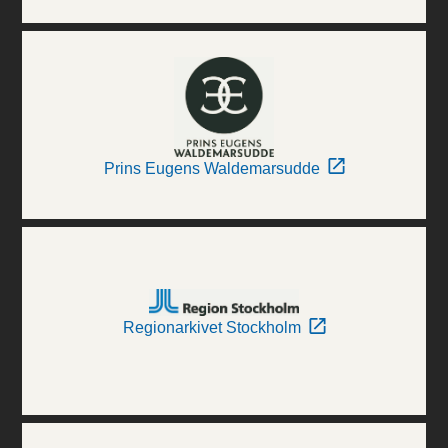
Prins Eugens Waldemarsudde
Regionarkivet Stockholm