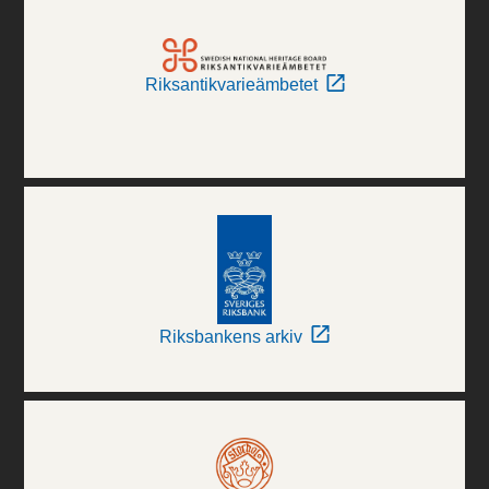
Riksantikvarieämbetet
Riksbankens arkiv