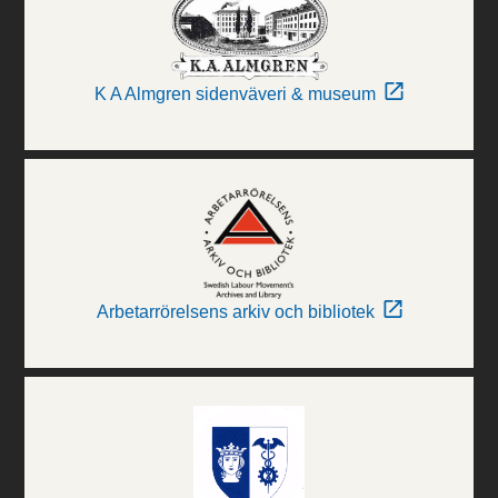
K A Almgren sidenväveri & museum
Arbetarrörelsens arkiv och bibliotek