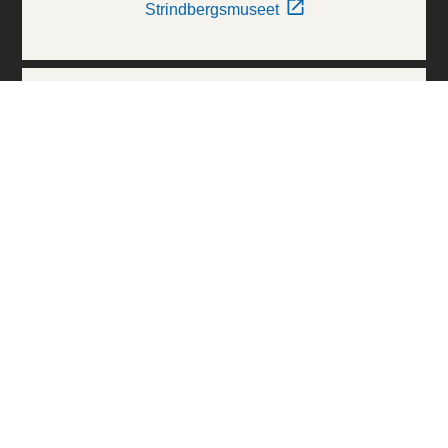
Strindbergsmuseet
Thielska Galleriet
Världskulturmuseerna