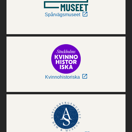
Spårvägsmuseet
Kvinnohistoriska