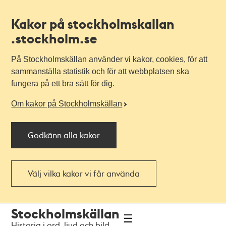
Kakor på stockholmskallan
.stockholm.se
På Stockholmskällan använder vi kakor, cookies, för att
sammanställa statistik och för att webbplatsen ska
fungera på ett bra sätt för dig.
Om kakor på Stockholmskällan
Godkänn alla kakor
Välj vilka kakor vi får använda
Till
Till
Stockholmskällan
navigationen
huvudinnehållet
Historia i ord, ljud och bild