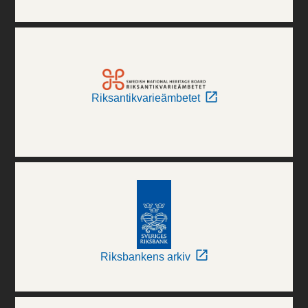
Riksantikvarieämbetet
Riksbankens arkiv