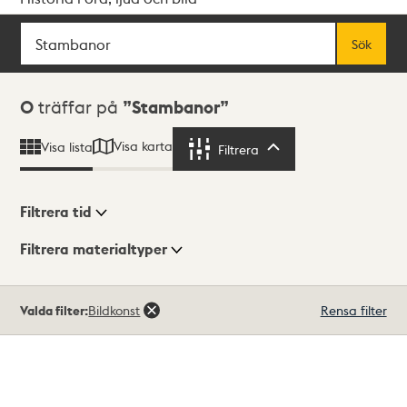
Sök
Fritextsök
Sök
Sökresultat
0
träffar på
Stambanor
Visa karta
Visa lista
Filtrera
Filtrera
Filtrera tid
Filtrera materialtyper
Visningsläge
Totalt
Valda filter:
Bildkonst
Rensa filter
0
träffar
Lista
Karta