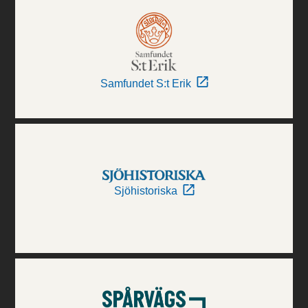
Samfundet S:t Erik
Sjöhistoriska