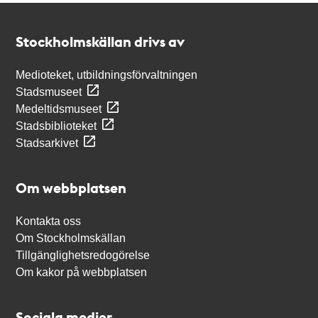
Kontakt
Stockholmskällan
Stockholmskällan drivs av
Medioteket, utbildningsförvaltningen
Stadsmuseet
Medeltidsmuseet
Stadsbiblioteket
Stadsarkivet
Om webbplatsen
Kontakta oss
Om Stockholmskällan
Tillgänglighetsredogörelse
Om kakor på webbplatsen
Sociala medier