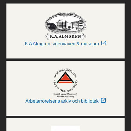
K A Almgren sidenväveri & museum
Arbetarrörelsens arkiv och bibliotek